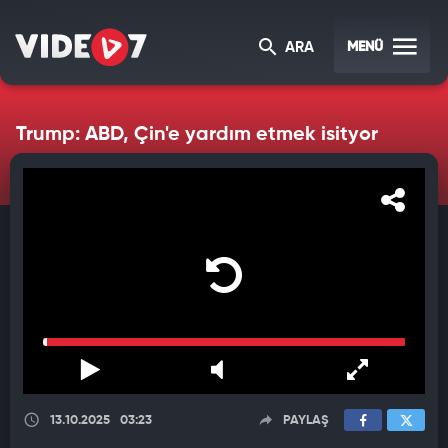
MENÜ
ARA
Trump: ABD, Çin'e yardım etmek isityor
13.10.2025
03:23
PAYLAŞ