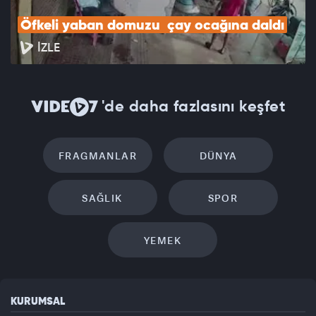
Öfkeli yaban domuzu  çay ocağına daldı
İZLE
'de daha fazlasını keşfet
FRAGMANLAR
DÜNYA
SAĞLIK
SPOR
YEMEK
KURUMSAL