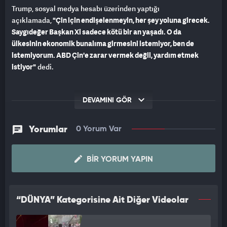
Trump, sosyal medya hesabı üzerinden yaptığı
açıklamada,
"Çin için endişelenmeyin, her şey yoluna girecek.
Saygıdeğer Başkan Xi sadece kötü bir an yaşadı. O da
ülkesinin ekonomik bunalıma girmesini istemiyor, ben de
istemiyorum. ABD Çin'e zarar vermek değil, yardım etmek
istiyor"
dedi.
DEVAMINI GÖR
Yorumlar
0 Yorum Var
BIR YORUM YAPIN
“DÜNYA” Kategorisine Ait Diğer Videolar