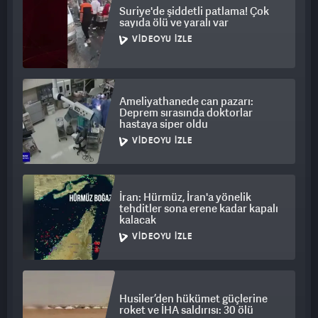
Suriye'de şiddetli patlama! Çok
sayıda ölü ve yaralı var
VIDEOYU İZLE
Ameliyathanede can pazarı:
Deprem sırasında doktorlar
hastaya siper oldu
VIDEOYU İZLE
İran: Hürmüz, İran'a yönelik
tehditler sona erene kadar kapalı
kalacak
VIDEOYU İZLE
Husiler’den hükümet güçlerine
roket ve İHA saldırısı: 30 ölü