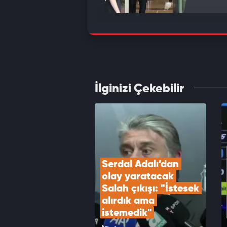
Acun I
VID
İlginizi Çekebilir
Transf
Trabzo
VID
Serdal Adalı’dan 
olay yaratacak 
Salah çıkışı: "İstesek 
alırdık ama 
istemedik"