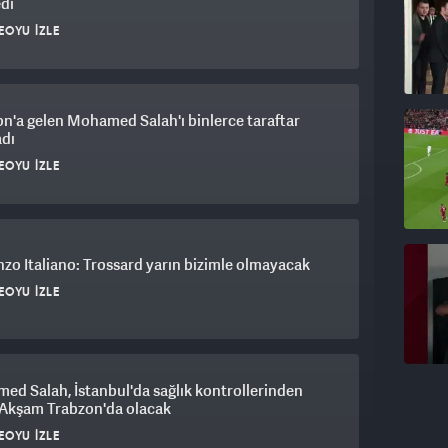
edi
EOYU İZLE
n'a gelen Mohamed Salah'ı binlerce taraftar
adı
EOYU İZLE
zo Italiano: Trossard yarın bizimle olmayacak
EOYU İZLE
d Salah, İstanbul'da sağlık kontrollerinden
 Akşam Trabzon'da olacak
EOYU İZLE