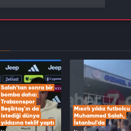
lcalı'dan rekor transfer!
EOYU İZLE
erde dev kapışma! Beşiktaş ilgileniyordu,
nspor yıldız santrforu bitiriyor
EOYU İZLE
Salah'tan sonra bir 
bomba daha: 
Trabzonspor 
Beşiktaş'ın da 
Mısırlı yıldız futbolcu 
istediği dünya 
Muhammed Salah, 
yıldızına teklif yaptı
İstanbul'da