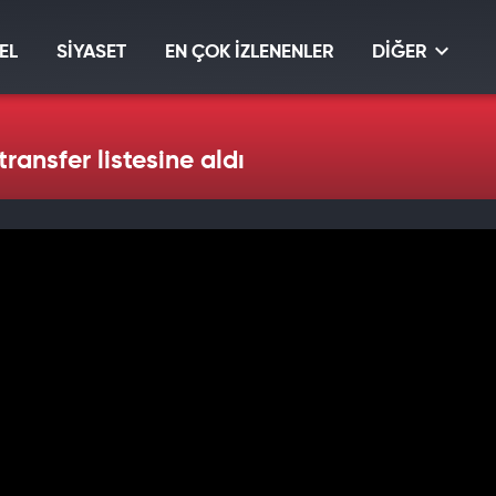
EL
SİYASET
EN ÇOK İZLENENLER
DİĞER
ransfer listesine aldı