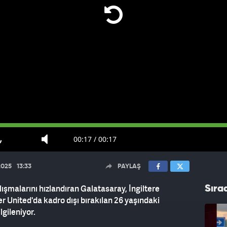
00:17
/
00:17
2025
13:33
PAYLAŞ
lışmalarını hızlandıran Galatasaray, İngiltere
Sıra
 United'da kadro dışı bırakılan 26 yaşındaki
lgileniyor.