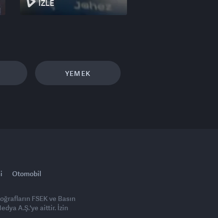
İZLE
YEMEK
i
Otomobil
toğrafların FSEK ve Basın
ya A.Ş.'ye aittir. İzin