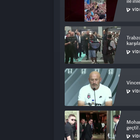
ile inl
VID
Trabzo
karşıl
VID
Vincen
VID
Mohame
geçti!
VID