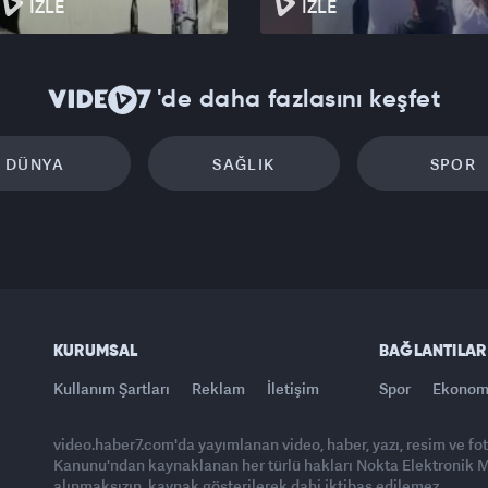
İZLE
İZLE
'de daha fazlasını keşfet
DÜNYA
SAĞLIK
SPOR
KURUMSAL
BAĞLANTILAR
Kullanım Şartları
Reklam
İletişim
Spor
Ekonom
video.haber7.com'da yayımlanan video, haber, yazı, resim ve fo
Kanunu'ndan kaynaklanan her türlü hakları Nokta Elektronik Med
alınmaksızın, kaynak gösterilerek dahi iktibas edilemez.