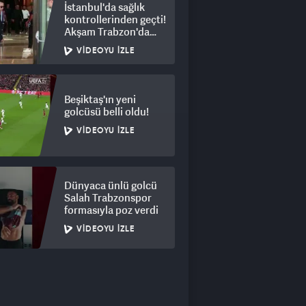
İstanbul'da sağlık
kontrollerinden geçti!
Akşam Trabzon'da
olacak
VIDEOYU İZLE
Beşiktaş'ın yeni
golcüsü belli oldu!
VIDEOYU İZLE
Dünyaca ünlü golcü
Salah Trabzonspor
formasıyla poz verdi
VIDEOYU İZLE