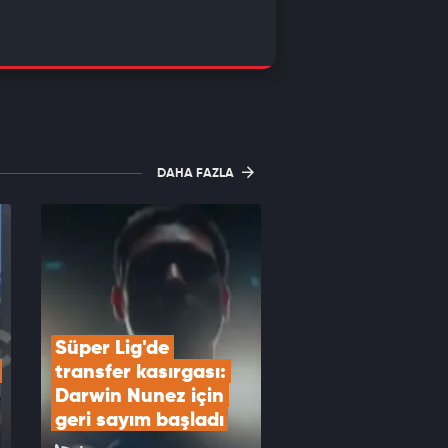
DAHA FAZLA
Süper Lig'de 
transfer kasırgası: 
Darwin Nunez için 
geri sayım başladı