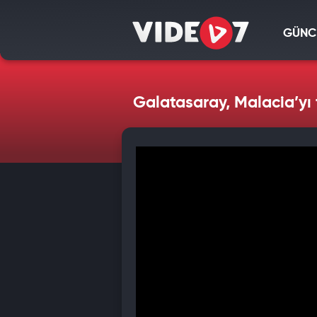
GÜNC
Galatasaray, Malacia’yı t