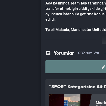
Ada basınında Team Talk tarafından s
transfer etmek için ciddi şekilde gi
oyuncuyu İstanbul’a getirme konusun
edildi.
Tyrell Malacia, Manchester United’d
arayışına girmiş durumda. Galatasar
gerçekleştirmek istediği belirtiliyor.
Yorumlar
0 Yorum Var
“SPOR” Kategorisine Ait D
Mısırl