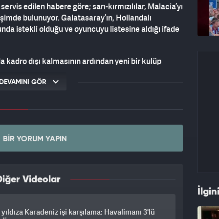
ervis edilen habere göre; sarı-kırmızılılar, Malacia’yı
rişimde bulunuyor. Galatasaray’ın, Hollandalı
da istekli olduğu ve oyuncuyu listesine aldığı ifade
a kadro dışı kalmasının ardından yeni bir kulüp
ay’ın bu durumu değerlendirdiği ve transferi
DEVAMINI GÖR
BIR YORUM YAPIN
iğer Videolar
İlgin
ı yıldıza Karadeniz işi karşılama: Havalimanı 3'lü