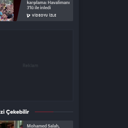
karşılama: Havalimanı
3'lü ile inledi
VIDEOYU İZLE
izi Çekebilir
Mohamed Salah,