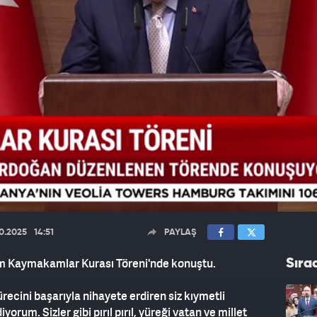
10.2025
14:51
PAYLAŞ
 Kaymakamlar Kurası Töreni'nde konuştu.
Sıra
recini başarıyla nihayete erdiren siz kıymetli
rum. Sizler gibi pırıl pırıl, yüreği vatan ve millet