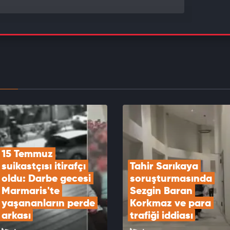
delik çerçeve yasanın bilinmeyenleri: Selahattin
aş için 'tek' şart
EOYU İZLE
yu araştırmacısı Burhan Eptemli'nin Yeni
den ayrılacaklar iddiası gündeme bomba gibi
EOYU İZLE
15 Temmuz 
suikastçısı itirafçı 
Tahir Sarıkaya 
oldu: Darbe gecesi 
soruşturmasında 
Marmaris'te 
Sezgin Baran 
yaşananların perde 
Korkmaz ve para 
arkası
trafiği iddiası