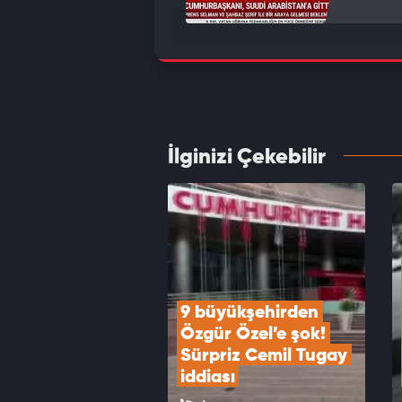
12 mad
Demirt
VID
İlginizi Çekebilir
Kamuo
Parti'
düştü
VID
9 büyükşehirden 
Özgür Özel’e şok! 
Sürpriz Cemil Tugay 
iddiası