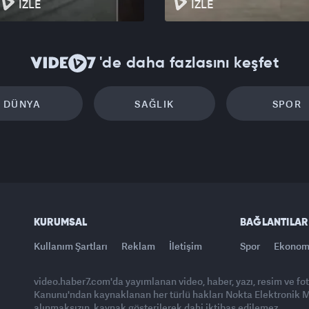
İZLE
İZLE
'de daha fazlasını keşfet
DÜNYA
SAĞLIK
SPOR
KURUMSAL
BAĞLANTILAR
Kullanım Şartları
Reklam
İletişim
Spor
Ekonom
video.haber7.com'da yayımlanan video, haber, yazı, resim ve fo
Kanunu'ndan kaynaklanan her türlü hakları Nokta Elektronik Med
alınmaksızın, kaynak gösterilerek dahi iktibas edilemez.