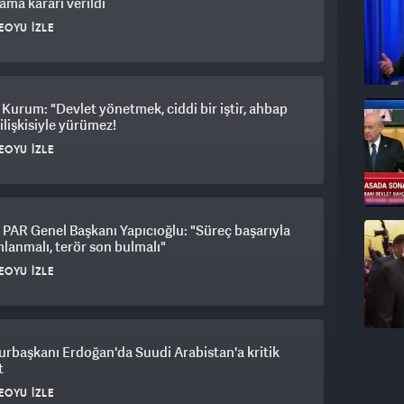
ama kararı verildi
EOYU İZLE
, kimliği, kökeni, siyasi görüşü, mezhep ve meşrebi
relik vatan toprağında yaşayan herkes, devletimizin
lerce yıllık devlet geleneğimiz, idari kabiliyet ve
aşasın" prensibi etrafında şekillenmiştir. Şurası bir
Kurum: "Devlet yönetmek, ciddi bir iştir, ahbap
aşına hizmet etmektir. Vatandaşa layıkıyla hizmet
ilişkisiyle yürümez!
iz tüm idarecilerimizin asli vazifesidir. Yarın sizler,
EOYU İZLE
kanını temsil ederek farklı ilçelerimizde görev
AR Genel Başkanı Yapıcıoğlu: "Süreç başarıyla
anmalı, terör son bulmalı"
EOYU İZLE
rbaşkanı Erdoğan'da Suudi Arabistan'a kritik
t
EOYU İZLE