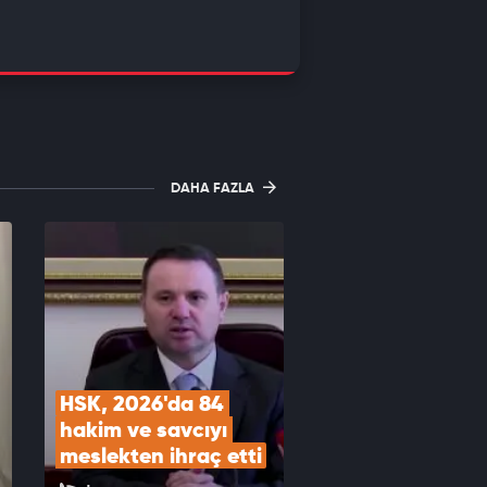
DAHA FAZLA
HSK, 2026'da 84 
hakim ve savcıyı 
meslekten ihraç etti