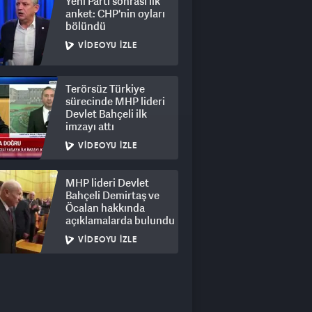
Yeni Parti sonrası ilk
anket: CHP'nin oyları
bölündü
VIDEOYU İZLE
Terörsüz Türkiye
sürecinde MHP lideri
Devlet Bahçeli ilk
imzayı attı
VIDEOYU İZLE
MHP lideri Devlet
Bahçeli Demirtaş ve
Öcalan hakkında
açıklamalarda bulundu
VIDEOYU İZLE