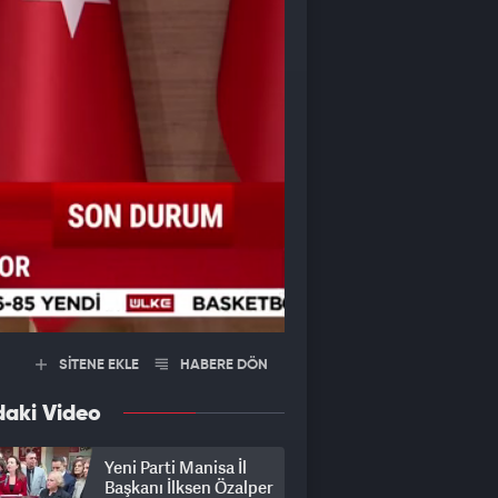
SİTENE EKLE
HABERE DÖN
daki Video
Yeni Parti Manisa İl
Başkanı İlksen Özalper