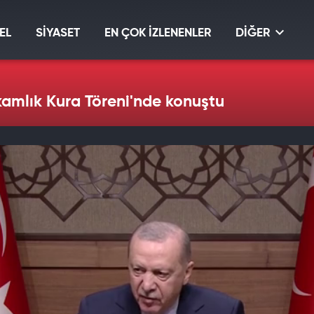
EL
SİYASET
EN ÇOK İZLENENLER
DİĞER
mlık Kura Töreni'nde konuştu