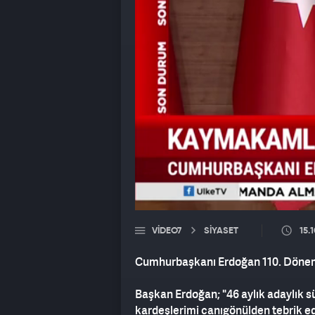
VIDEO7
SİYASET
15.
Cumhurbaşkanı Erdoğan 110. Dönem
Başkan Erdoğan; "46 aylık adaylık sü
kardeşlerimi canıgönülden tebrik ediyo