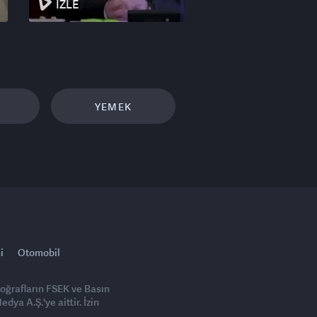
İZLE
YEMEK
i
Otomobil
toğrafların FSEK ve Basın
ya A.Ş.'ye aittir. İzin