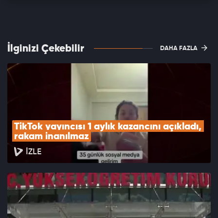
İlginizi Çekebilir
DAHA FAZLA
TikTok yayıncısı 1 aylık kazancını açıkladı, 
rakam inanılmaz
İZLE