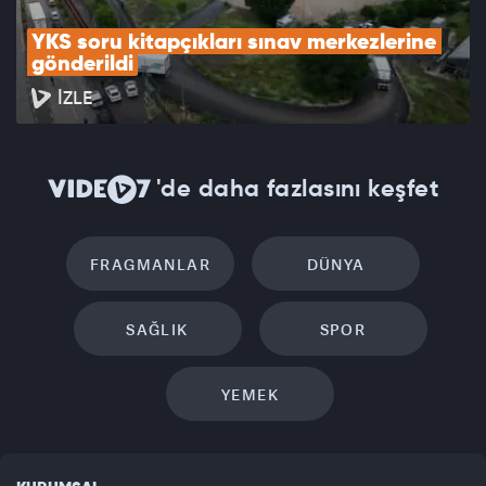
YKS soru kitapçıkları sınav merkezlerine 
gönderildi
İZLE
'de daha fazlasını keşfet
FRAGMANLAR
DÜNYA
SAĞLIK
SPOR
YEMEK