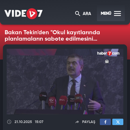
MENÜ
ARA
Bakan Tekin'den "Okul kayıtlarında
planlamaların sabote edilmesini
engelleyeceğiz" vurgusu
21.10.2025
15:07
PAYLAŞ