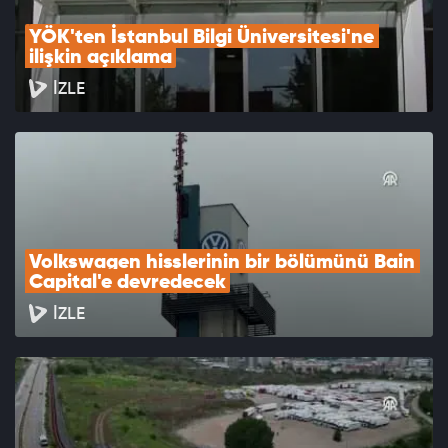
YÖK'ten İstanbul Bilgi Üniversitesi'ne 
ilişkin açıklama
İZLE
Volkswagen hisslerinin bir bölümünü Bain 
Capital'e devredecek
İZLE