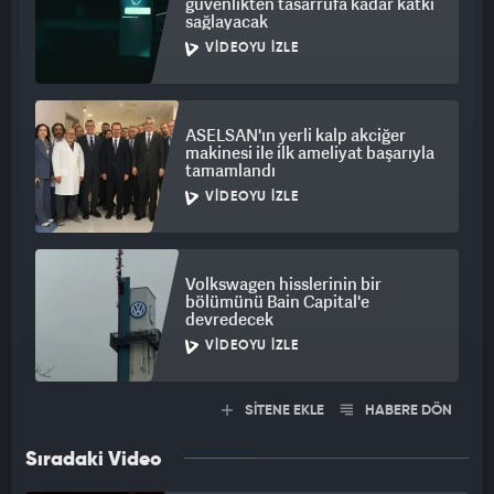
güvenlikten tasarrufa kadar katkı
sağlayacak
VIDEOYU İZLE
ASELSAN'ın yerli kalp akciğer
makinesi ile ilk ameliyat başarıyla
tamamlandı
VIDEOYU İZLE
Volkswagen hisslerinin bir
bölümünü Bain Capital'e
devredecek
VIDEOYU İZLE
SİTENE EKLE
HABERE DÖN
Sıradaki Video