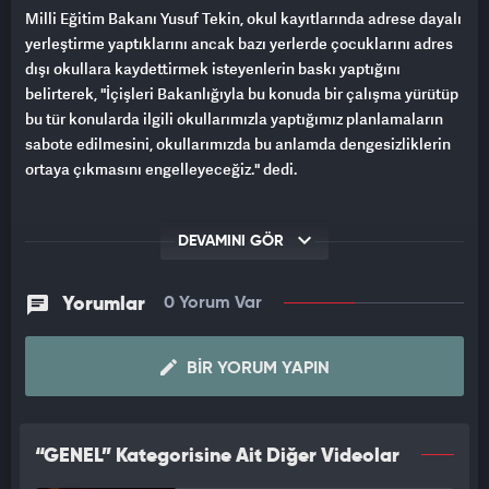
Milli Eğitim Bakanı Yusuf Tekin, okul kayıtlarında adrese dayalı
yerleştirme yaptıklarını ancak bazı yerlerde çocuklarını adres
dışı okullara kaydettirmek isteyenlerin baskı yaptığını
belirterek, "İçişleri Bakanlığıyla bu konuda bir çalışma yürütüp
bu tür konularda ilgili okullarımızla yaptığımız planlamaların
sabote edilmesini, okullarımızda bu anlamda dengesizliklerin
ortaya çıkmasını engelleyeceğiz." dedi.
DEVAMINI GÖR
Yorumlar
0 Yorum Var
BIR YORUM YAPIN
“GENEL” Kategorisine Ait Diğer Videolar