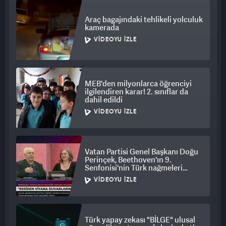
Araç bagajındaki tehlikeli yolculuk
kamerada
VIDEOYU İZLE
MEB'den milyonlarca öğrenciyi
ilgilendiren karar! 2. sınıflar da
dahil edildi
VIDEOYU İZLE
Vatan Partisi Genel Başkanı Doğu
Perinçek, Beethoven'ın 9.
Senfonisi'nin Türk nağmeleri
taşığını iddia etti
VIDEOYU İZLE
Türk yapay zekası "BİLGE" ulusal