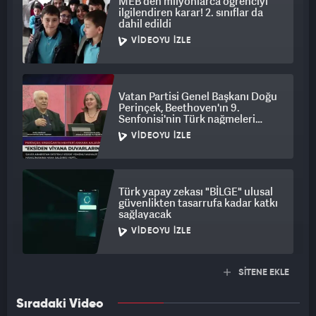
MEB'den milyonlarca öğrenciyi
ilgilendiren karar! 2. sınıflar da
dahil edildi
VIDEOYU İZLE
Vatan Partisi Genel Başkanı Doğu
Perinçek, Beethoven'ın 9.
Senfonisi'nin Türk nağmeleri
taşığını iddia etti
VIDEOYU İZLE
Türk yapay zekası "BİLGE" ulusal
güvenlikten tasarrufa kadar katkı
sağlayacak
VIDEOYU İZLE
SİTENE EKLE
Sıradaki Video