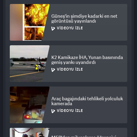
Güneş'in şimdiye kadarki en net
görüntüsü yayınlandı
VIDEOYU İZLE
K2 Kamikaze İHA, Yunan basınında
geniş yankı uyandırdı
VIDEOYU İZLE
Araç bagajındaki tehlikeli yolculuk
kamerada
VIDEOYU İZLE