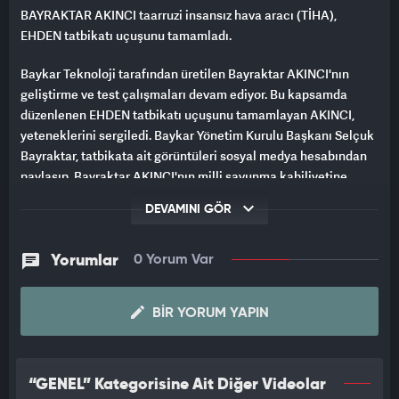
BAYRAKTAR AKINCI taarruzi insansız hava aracı (TİHA),
EHDEN tatbikatı uçuşunu tamamladı.
Baykar Teknoloji tarafından üretilen Bayraktar AKINCI'nın
geliştirme ve test çalışmaları devam ediyor. Bu kapsamda
düzenlenen EHDEN tatbikatı uçuşunu tamamlayan AKINCI,
yeteneklerini sergiledi. Baykar Yönetim Kurulu Başkanı Selçuk
Bayraktar, tatbikata ait görüntüleri sosyal medya hesabından
paylaşıp, Bayraktar AKINCI'nın milli savunma kabiliyetine
katkısına dikkat çekti.
DEVAMINI GÖR
Yorumlar
0 Yorum Var
BIR YORUM YAPIN
“GENEL” Kategorisine Ait Diğer Videolar