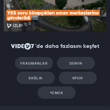
YKS soru kitapçıkları sınav merkezlerine 
gönderildi
İZLE
'de daha fazlasını keşfet
FRAGMANLAR
DÜNYA
SAĞLIK
SPOR
YEMEK