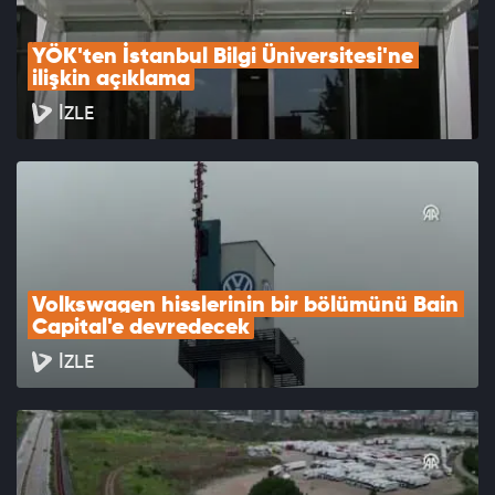
YÖK'ten İstanbul Bilgi Üniversitesi'ne 
ilişkin açıklama
İZLE
Volkswagen hisslerinin bir bölümünü Bain 
Capital'e devredecek
İZLE