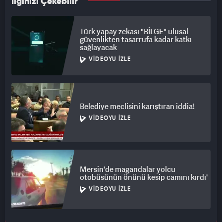
İlginizi Çekebilir
Türk yapay zekası "BİLGE" ulusal
güvenlikten tasarrufa kadar katkı
sağlayacak
VIDEOYU İZLE
Belediye meclisini karıştıran iddia!
VIDEOYU İZLE
Mersin'de magandalar yolcu
otobüsünün önünü kesip camını kırdı'
VIDEOYU İZLE