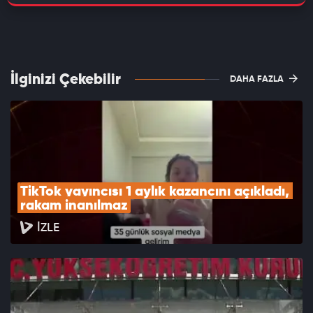
İlginizi Çekebilir
DAHA FAZLA
TikTok yayıncısı 1 aylık kazancını açıkladı, 
rakam inanılmaz
İZLE