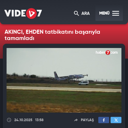
MENÜ
ARA
AKINCI, EHDEN tatbikatını başarıyla
tamamladı
24.10.2025
13:58
PAYLAŞ