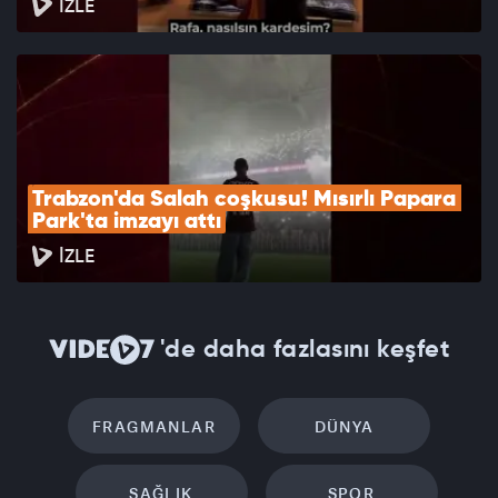
İZLE
Trabzon'da Salah coşkusu! Mısırlı Papara 
Park'ta imzayı attı
İZLE
'de daha fazlasını keşfet
FRAGMANLAR
DÜNYA
SAĞLIK
SPOR