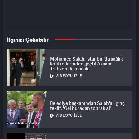
İlginizi Çekebilir
Mohamed Salah, İstanbul'da sağlık
kontrollerinden geçti! Akşam
Trabzon'da olacak
VIDEOYU İZLE
Belediye başkanından Salah'a ilginç
teklif: 'Gel buradan toprak al'
VIDEOYU İZLE