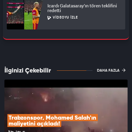
Icardı Galatasaray'ın tören teklifini
redetti
VIDEOYU İZLE
İlginizi Çekebilir
DAHA FAZLA
Trabzonspor, Mohamed Salah'ın 
maliyetini açıkladı!