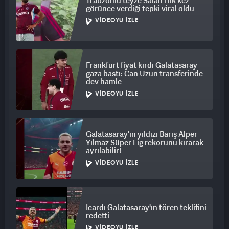
Trabzonlu teyze Salah'ı ilk kez
görünce verdiği tepki viral oldu
VIDEOYU İZLE
Frankfurt fiyat kırdı Galatasaray
gaza bastı: Can Uzun transferinde
dev hamle
VIDEOYU İZLE
Galatasaray'ın yıldızı Barış Alper
Yılmaz Süper Lig rekorunu kırarak
ayrılabilir!
VIDEOYU İZLE
Icardı Galatasaray'ın tören teklifini
redetti
VIDEOYU İZLE