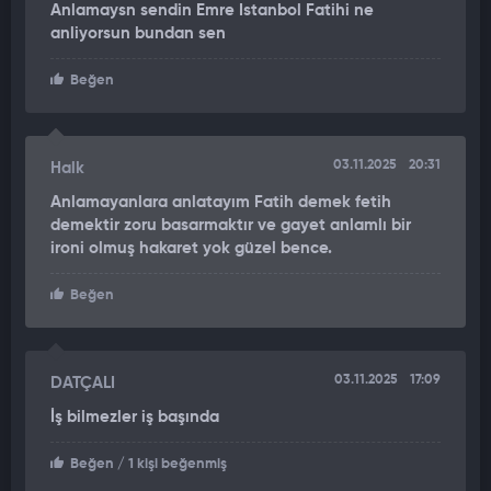
Anlamaysn sendin Emre Istanbol Fatihi ne
anliyorsun bundan sen
Beğen
03.11.2025
20:31
Halk
Anlamayanlara anlatayım Fatih demek fetih
demektir zoru basarmaktır ve gayet anlamlı bir
ironi olmuş hakaret yok güzel bence.
Beğen
03.11.2025
17:09
DATÇALI
İş bilmezler iş başında
Beğen
/ 1 kişi beğenmiş