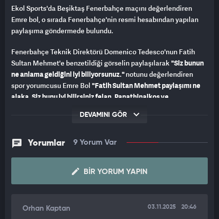
Ekol Sports'da Beşiktaş Fenerbahçe maçını değerlendiren
Emre bol, o sırada Fenerbahçe'nin resmi hesabından yapılan
paylaşıma göndermede bulundu.
Fenerbahçe Teknik Direktörü Domenico Tedesco'nun Fatih
Sultan Mehmet'e benzetildiği görselin paylaşılarak
"Siz bunun
ne anlama geldiğini iyi biliyorsunuz."
notunu değerlendiren
spor yorumcusu Emre Bol
"Fatih Sultan Mehmet paylaşımı ne
alaka. Siz bunu iyi bilirsiniz felan. Panathinaikos ve
Olimpiakos'u yenmedin ki, Beşiktaş'ı yendin."
sözleri ile
DEVAMINI GÖR
paylaşıma yönelik eleştiride bulundu.
Yorumlar
9 Yorum Var
BIR YORUM YAPIN
03.11.2025
20:46
Orhan Kaptan