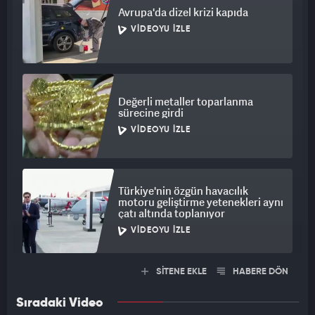
Avrupa'da dizel krizi kapıda
VIDEOYU İZLE
Değerli metaller toparlanma
sürecine girdi
VIDEOYU İZLE
Türkiye'nin özgün havacılık
motoru geliştirme yetenekleri aynı
çatı altında toplanıyor
VIDEOYU İZLE
SİTENE EKLE
HABERE DÖN
Sıradaki Video