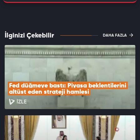
İlginizi Çekebilir
DAHA FAZLA
Fed düğmeye bastı: Piyasa beklentilerini 
altüst eden strateji hamlesi
İZLE