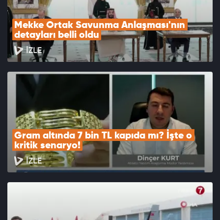
Mekke Ortak Savunma Anlaşması'nın 
detayları belli oldu
İZLE
Gram altında 7 bin TL kapıda mı? İşte o 
kritik senaryo!
İZLE