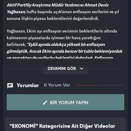
Aktif Portföy Araştırma Müdür Yardımcısı Ahmet Deniz
Yağbasan,
hafta başında açıklanan enflasyon verilerini ve yıl
sonuna ilişkin piyasa beklentilerini değerlendirdi.
Yağbasan, Ekim ayı enflasyon verisinin beklentilerin altında
kalmasının piyasalarda iyimser bir hava yarattığını
belirterek,
“Eylül ayında oldukça yüksek bir enflasyon
görmüştük. Ancak Ekim ayında benzer bir tablo beklemiyorduk
ve gerçekten de veriler bu beklentiyi doğruladı. Enflasyon
oranının yaklaşık yüzde 2 civarında gelmesi piyasalar
DEVAMINI GÖR
tarafından olumlu karşılandı ve bu durum Borsa İstanbul’da da
haftanın ilk işlem gününde pozitif bir görünüm yarattı”
dedi.
Yorumlar
0 Yorum Var
BIR YORUM YAPIN
“EKONOMİ” Kategorisine Ait Diğer Videolar