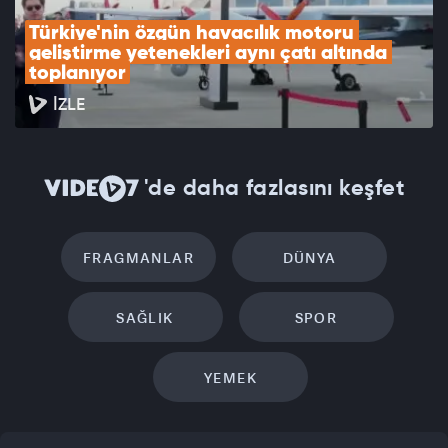
Türkiye'nin özgün havacılık motoru 
geliştirme yetenekleri aynı çatı altında 
toplanıyor
İZLE
'de daha fazlasını keşfet
FRAGMANLAR
DÜNYA
SAĞLIK
SPOR
YEMEK