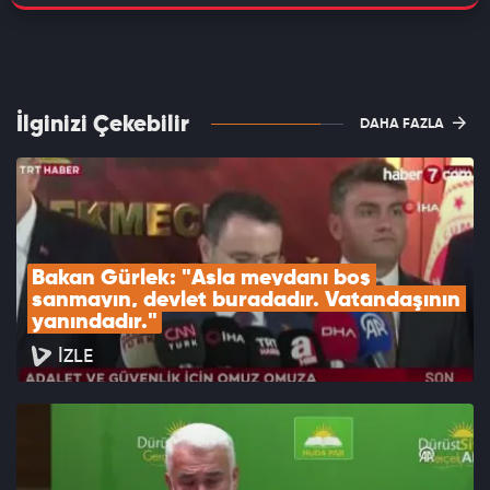
İlginizi Çekebilir
DAHA FAZLA
Bakan Gürlek: "Asla meydanı boş 
sanmayın, devlet buradadır. Vatandaşının 
yanındadır."
İZLE