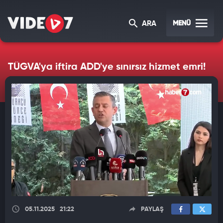
MENÜ
ARA
TÜGVA'ya iftira ADD'ye sınırsız hizmet emri!
05.11.2025
21:22
PAYLAŞ