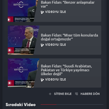
Bakan Fidan: "Benzer anlaşmalar
var"
VIDEOYU İZLE
Bakan Fidan: "Mısır tüm konularda
doğal ortağımızdır"
VIDEOYU İZLE
Bakan Fidan: "Suudi Arabistan,
Pakistan ve Türkiye yayılmacı
ülkeler değil"
VIDEOYU İZLE
SİTENE EKLE
HABERE DÖN
Sıradaki Video