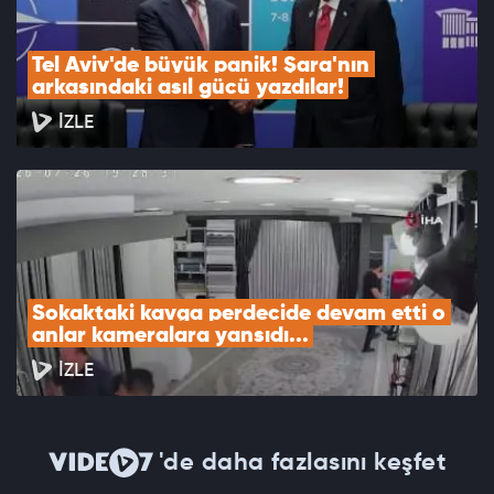
Tel Aviv'de büyük panik! Şara'nın 
arkasındaki asıl gücü yazdılar!
İZLE
Sokaktaki kavga perdecide devam etti o 
anlar kameralara yansıdı...
İZLE
'de daha fazlasını keşfet