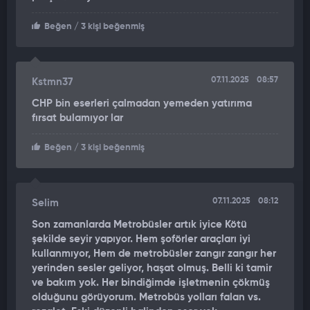
Beğen
/ 3 kişi beğenmiş
07.11.2025
08:57
Kstmn37
CHP bin eserleri çalmadan yemeden yatırıma
fırsat bulamıyor lar
Beğen
/ 3 kişi beğenmiş
07.11.2025
08:12
Selim
Son zamanlarda Metrobüsler artık iyice Kötü
şekilde seyir yapıyor. Hem şoförler araçları iyi
kullanmıyor, Hem de metrobüsler zangır zangır her
yerinden sesler geliyor, haşat olmuş. Belli ki tamir
ve bakım yok. Her bindiğimde işletmenin çökmüş
olduğunu görüyorum. Metrobüs yolları falan vs.