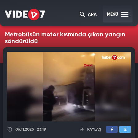
MENÜ
ARA
Metrobüsün motor kısmında çıkan yangın
söndürüldü
06.11.2025
23:19
PAYLAŞ