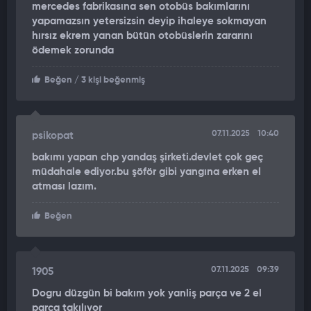
mercedes fabrikasına sen otobüs bakımlarını
yapamazsın yetersizsin deyip ihaleye sokmayan
hırsız ekrem yanan bütün otobüslerin zararını
ödemek zorunda
Beğen
/ 3 kişi beğenmiş
07.11.2025
10:40
psikopat
bakımı yapan chp yandaş şirketi.devlet çok geç
müdahale ediyor.bu şöför gibi yangına erken el
atması lazım.
Beğen
07.11.2025
09:39
1905
Dogru düzgün bi bakım yok yanliş parça ve 2 el
parça takılıyor