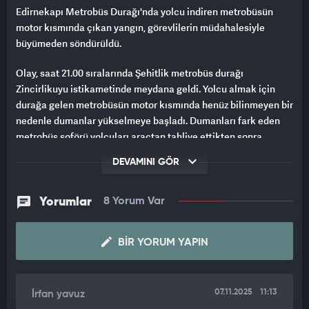
Edirnekapı Metrobüs Durağı'nda yolcu indiren metrobüsün
motor kısmında çıkan yangın, görevlilerin müdahalesiyle
büyümeden söndürüldü.
Olay, saat 21.00 sıralarında Şehitlik metrobüs durağı
Zincirlikuyu istikametinde meydana geldi. Yolcu almak için
durağa gelen metrobüsün motor kısmında henüz bilinmeyen bir
nedenle dumanlar yükselmeye başladı. Dumanları fark eden
metrobüs şoförü yolcuları araçtan tahliye ettikten sonra
yangın söndürme tüpüyle motor kısmından yükselen alevleri
DEVAMINI GÖR
söndürmeye başladı. Metrobüs güvenlik görevlileri ile birlikte
şoförün müdahalesiyle yangın büyümeden söndürüldü. Olay
yerine gelen çekici ile metrobüs duraktan çekildi. Yangın
Yorumlar
8 Yorum Var
nedeniyle aksayan seferler normale döndü.
BIR YORUM YAPIN
07.11.2025
11:13
İrfan yavuz