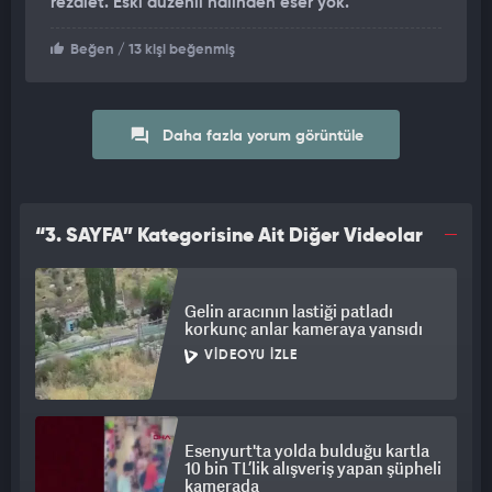
rezalet. Eski düzenli halinden eser yok.
Beğen
/ 13 kişi beğenmiş
Daha fazla yorum görüntüle
“3. SAYFA” Kategorisine Ait Diğer Videolar
Gelin aracının lastiği patladı
korkunç anlar kameraya yansıdı
VIDEOYU İZLE
Esenyurt'ta yolda bulduğu kartla
10 bin TL’lik alışveriş yapan şüpheli
kamerada