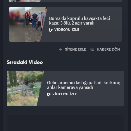
Bursa'da köprülü kavşakta feci
kaza: 3 ölü, 2 ağır yaralı
VIDEOYU İZLE
SİTENE EKLE
HABERE DÖN
Sıradaki Video
Gelin aracının lastiği patladı korkunç
anlar kameraya yansıdı
VIDEOYU İZLE