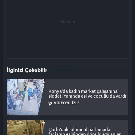
İlginizi Çekebilir
Konya'da kadın market çalışanına
şiddet! Yanında eşi ve çocuğu da vardı
VIDEOYU İZLE
Çorlu'daki ölümcül patlamada
facianın eşiğinden dönüldüğü anlar