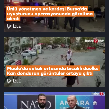
Ünlü yönetmen ve kardeşi Bursa’da 
uyuşturucu operasyonunda gözaltına 
alındı
İZLE
Muğla'da sokak ortasında bıçaklı düello: 
Kan donduran görüntüler ortaya çıktı
İZLE