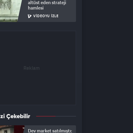
altüst eden strateji
hamlesi
VIDEOYU İZLE
izi Çekebilir
Dev market satılmıştı: