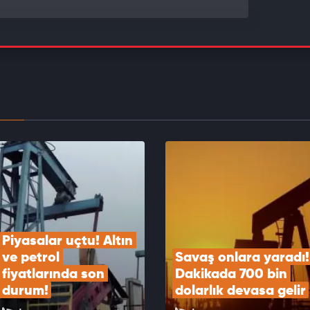
lere kötü haber: Benzine zam geliyor
EOYU İZLE
 Bankası'nın hamlesi borsada rekor getirebilir!
EOYU İZLE
Piyasalar uçtu! Altın 
ve petrol 
Savaş onlara yaradı! 
fiyatlarında son 
Dakikada 700 bin 
durum!
dolarlık devasa gelir