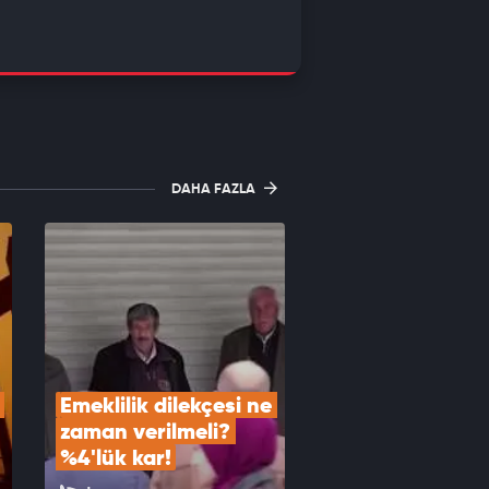
DAHA FAZLA
Emeklilik dilekçesi ne 
zaman verilmeli? 
%4'lük kar!