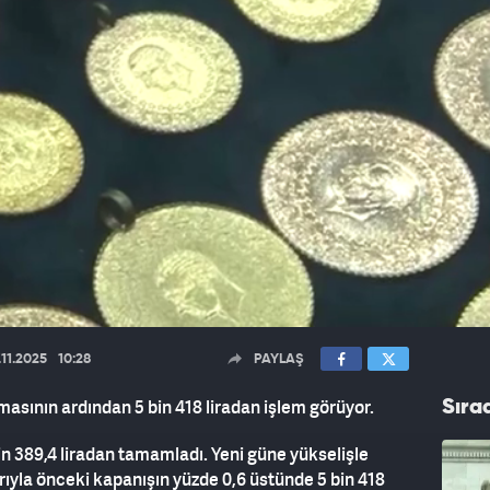
.11.2025
10:28
PAYLAŞ
masının ardından 5 bin 418 liradan işlem görüyor.
Sıra
bin 389,4 liradan tamamladı. Yeni güne yükselişle
arıyla önceki kapanışın yüzde 0,6 üstünde 5 bin 418