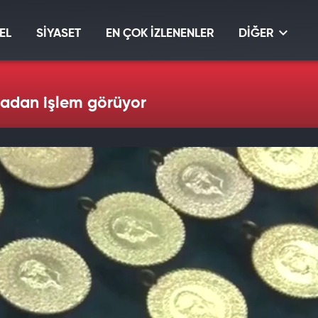
EL
SİYASET
EN ÇOK İZLENENLER
DİĞER
iradan işlem görüyor