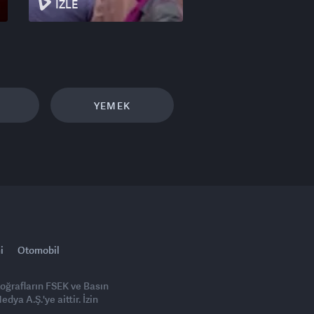
İZLE
YEMEK
i
Otomobil
toğrafların FSEK ve Basın
ya A.Ş.'ye aittir. İzin