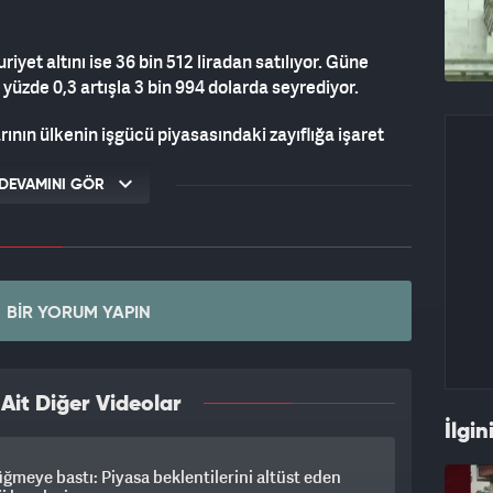
iyet altını ise 36 bin 512 liradan satılıyor. Güne
ı yüzde 0,3 artışla 3 bin 994 dolarda seyrediyor.
ının ülkenin işgücü piyasasındaki zayıflığa işaret
tilerinin güçlenmesiyle altın fiyatları yükseldi.
DEVAMINI GÖR
lmaya devam etmesi de güvenli liman talebini
enflasyon raporunun yanı sıra hazine nakit
a'da dış ticaret dengesi ile ABD'de Michigan
BIR YORUM YAPIN
in takip edileceğini kaydetti.
ması sebebiyle bugün resmi kurumlara ait veri
tler, teknik açıdan altının ons fiyatında 3 bin 750
it Diğer Videolar
irenç konumunda olduğunu ifade etti.
İlgin
ğmeye bastı: Piyasa beklentilerini altüst eden