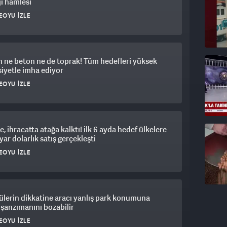
ji hamlesi
EOYU İZLE
h ne beton ne de toprak! Tüm hedefleri yüksek
iyetle imha ediyor
EOYU İZLE
e, ihracatta atağa kalktı! ilk 6 ayda hedef ülkelere
yar dolarlık satış gerçekleşti
EOYU İZLE
lerin dikkatine aracı yanlış park konumuna
şanzımanını bozabilir
EOYU İZLE