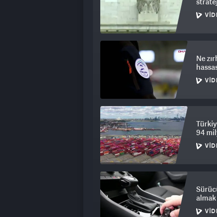
strate
VID
Ne zır
hassas
VID
Türkiy
94 mil
VID
Sürücü
almak 
VID