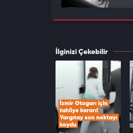
Sürücü
VID
İlginizi Çekebilir
Merkez
VID
İzmir Otogarı için 
tahliye kararı! 
Yargıtay son noktayı 
koydu