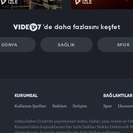
İZLE
İZLE
'de daha fazlasını keşfet
DÜNYA
SAĞLIK
SPOR
KURUMSAL
BAĞLANTILAR
Kullanım Şartları
Reklam
İletişim
Spor
Ekonom
video.haber7.com'da yayımlanan video, haber, yazı, resim ve fo
Kanunu'ndan kaynaklanan her türlü hakları Nokta Elektronik Med
alınmaksızın, kaynak gösterilerek dahi iktibas edilemez.