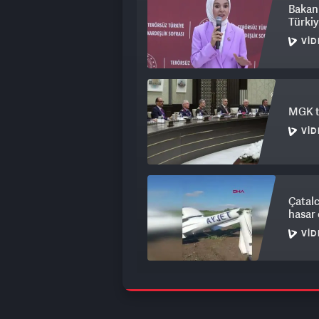
Bakan 
Türkiy
VID
MGK to
VID
Çatalc
hasar 
VID
Avcıla
karar 