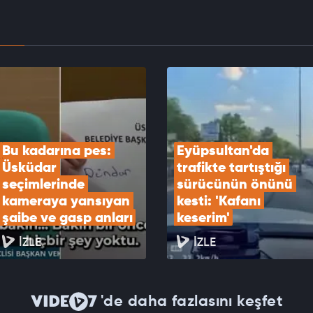
EOYU İZLE
 Özdemir'den muhalefete sert tepki: PKK’ya
adım atılıyor yine itiraz ediliyor
EOYU İZLE
Bu kadarına pes: 
Eyüpsultan'da 
Üsküdar 
trafikte tartıştığı 
seçimlerinde 
sürücünün önünü 
kameraya yansıyan 
kesti: 'Kafanı 
şaibe ve gasp anları
keserim'
İZLE
İZLE
'de daha fazlasını keşfet