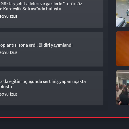
Göktaş şehit aileleri ve gazilerle “Terörsüz
e Kardeşlik Sofrası”nda buluştu
EOYU İZLE
plantısı sona erdi: Bildiri yayımlandı
EOYU İZLE
a'da eğitim uçuşunda sert iniş yapan uçakta
oluştu
EOYU İZLE
r Belediye Başkanı Utku Caner Çaykara hakkında
verildi