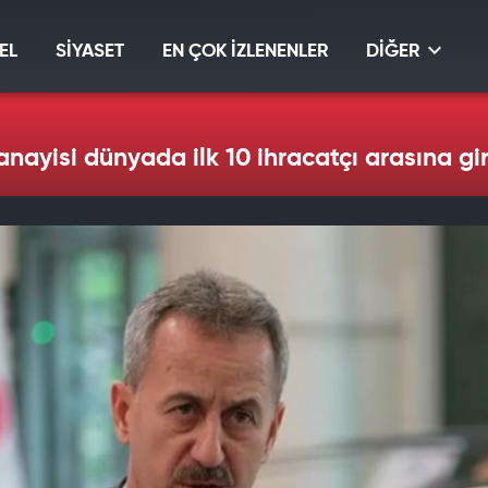
EL
SİYASET
EN ÇOK İZLENENLER
DİĞER
ayisi dünyada ilk 10 ihracatçı arasına gir