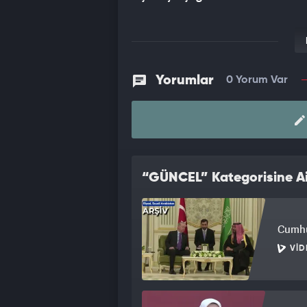
Yorumlar
0 Yorum Var
“GÜNCEL” Kategorisine Ai
Cumhu
VID