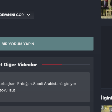
DEVAMINI GÖR
BIR YORUM YAPIN
t Diğer Videolar
rbaşkanı Erdoğan, Suudi Arabistan'a gidiyor
EOYU İZLE
İlgin