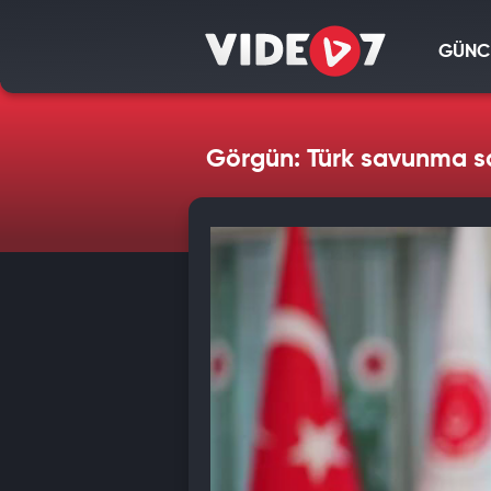
GÜNC
Görgün: Türk savunma san