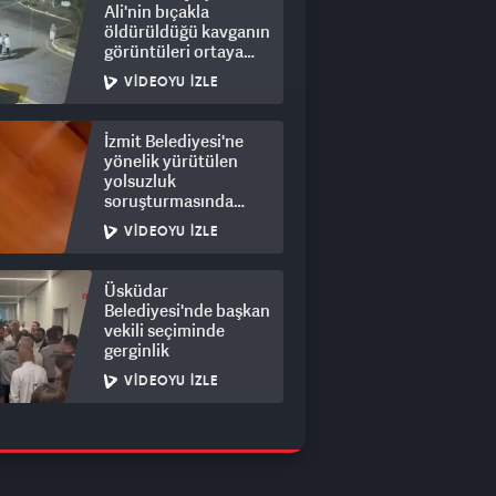
Ali'nin bıçakla
öldürüldüğü kavganın
görüntüleri ortaya
çıktı: 8 gözaltı
VIDEOYU İZLE
İzmit Belediyesi'ne
yönelik yürütülen
yolsuzluk
soruşturmasında
rüşvet görüntüleri
VIDEOYU İZLE
ortaya çıktı
Üsküdar
Belediyesi'nde başkan
vekili seçiminde
gerginlik
VIDEOYU İZLE