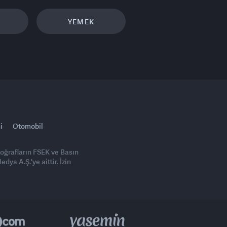
YEMEK
i
Otomobil
toğrafların FSEK ve Basın
ya A.Ş.'ye aittir. İzin