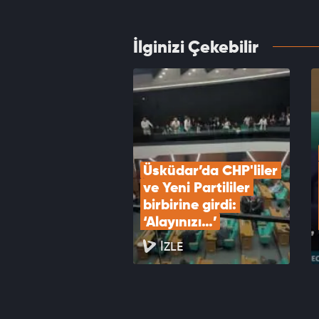
VID
İlginizi Çekebilir
Cüneyt
karşı 
VID
Üsküdar’da CHP'liler 
ve Yeni Partililer 
birbirine girdi: 
‘Alayınızı…’
İZLE