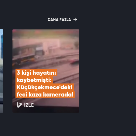
DAHA FAZLA
3 kişi hayatını 
kaybetmişti: 
Küçükçekmece'deki 
feci kaza kamerada!
İZLE