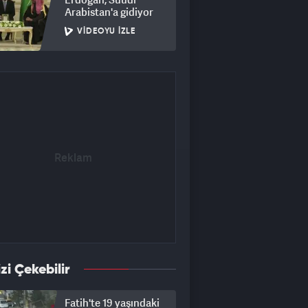
Arabistan'a gidiyor
VIDEOYU İZLE
izi Çekebilir
Fatih'te 19 yaşındaki