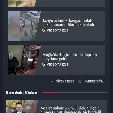
Taziye evindeki kavgada silah
çekip husumetlilerini kovaladı
VIDEOYU İZLE
Muğla'da 4.1 şiddetinde deprem
meydana geldi
VIDEOYU İZLE
SİTENE EKLE
HABERE DÖN
Sıradaki Video
Adalet Bakanı Akın Gürlek: "Hiçbir
cinayet unutulmayacak, hiçbir delil