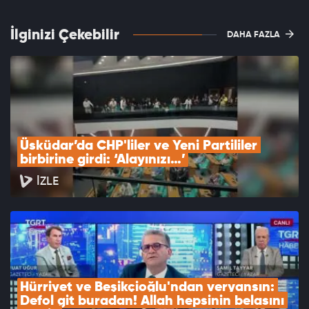
İlginizi Çekebilir
DAHA FAZLA
Üsküdar’da CHP'liler ve Yeni Partililer 
birbirine girdi: ‘Alayınızı…’
İZLE
Hürriyet ve Beşikçioğlu'ndan veryansın: 
Defol git buradan! Allah hepsinin belasını 