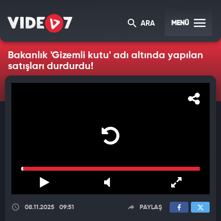
MENÜ
ARA
Bakanlık 'Gizemli kutu' adı altında yapılan
satışları durdurdu!
08.11.2025
09:51
PAYLAŞ