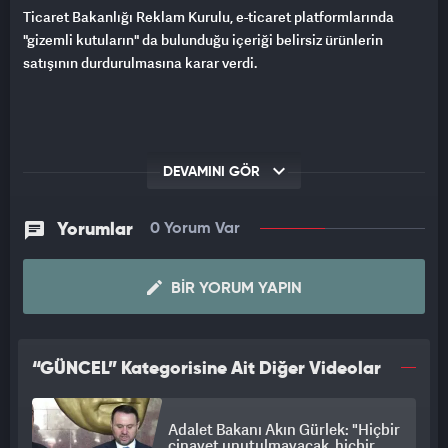
Ticaret Bakanlığı Reklam Kurulu, e-ticaret platformlarında
"gizemli kutuların" da bulunduğu içeriği belirsiz ürünlerin
satışının durdurulmasına karar verdi.
DEVAMINI GÖR
Yorumlar
0 Yorum Var
BIR YORUM YAPIN
“GÜNCEL” Kategorisine Ait Diğer Videolar
Adalet Bakanı Akın Gürlek: "Hiçbir
cinayet unutulmayacak, hiçbir