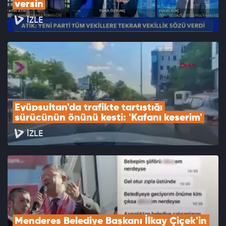
versin
İZLE
Eyüpsultan'da trafikte tartıştığı 
sürücünün önünü kesti: 'Kafanı keserim'
İZLE
Menderes Belediye Başkanı İlkay Çiçek'in 