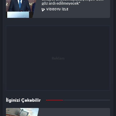
göz ardı edilmeyecek"
VIDEOYU İZLE
İlginizi Çekebilir