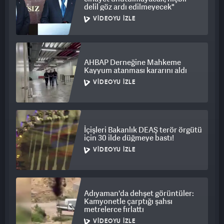
delil göz ardı edilmeyecek"
VIDEOYU İZLE
AHBAP Derneğine Mahkeme
Kayyum atanması kararını aldı
VIDEOYU İZLE
İçişleri Bakanlık DEAŞ terör örgütü
için 30 ilde düğmeye bastı!
VIDEOYU İZLE
Adıyaman'da dehşet görüntüler:
Kamyonetle çarptığı şahsı
metrelerce fırlattı
VIDEOYU İZLE