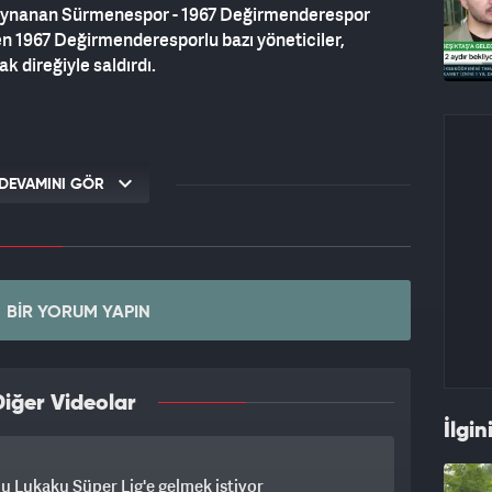
 oynanan Sürmenespor - 1967 Değirmenderespor
n 1967 Değirmenderesporlu bazı yöneticiler,
 direğiyle saldırdı.
DEVAMINI GÖR
BIR YORUM YAPIN
iğer Videolar
İlgin
 Lukaku Süper Lig'e gelmek istiyor