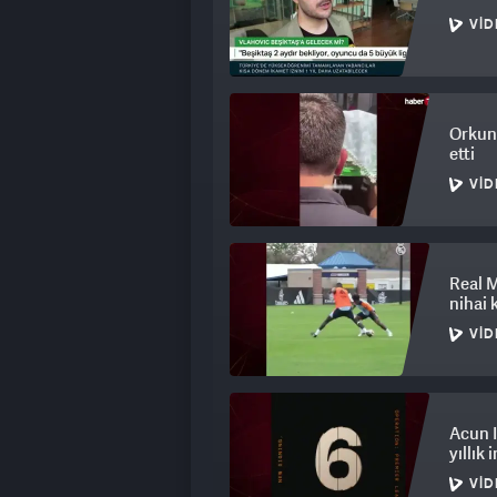
VID
Orkun
etti
VID
Real M
nihai 
VID
Acun I
yıllık 
VID