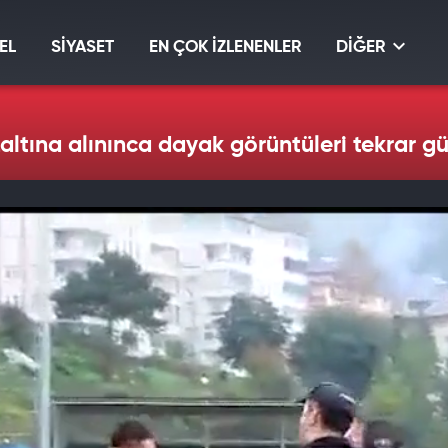
EL
SİYASET
EN ÇOK İZLENENLER
DİĞER
ltına alınınca dayak görüntüleri tekrar 