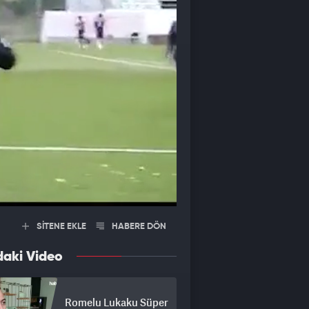
SİTENE EKLE
HABERE DÖN
daki Video
Romelu Lukaku Süper