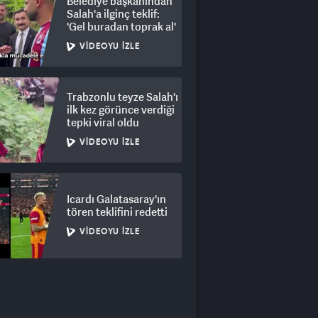
Belediye başkanından
Salah'a ilginç teklif:
'Gel buradan toprak al'
VIDEOYU İZLE
Trabzonlu teyze Salah'ı
ilk kez görünce verdiği
tepki viral oldu
VIDEOYU İZLE
Icardı Galatasaray'ın
tören teklifini redetti
VIDEOYU İZLE