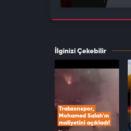
Galata
VID
İlginizi Çekebilir
Formas
Salah 
VID
Trabzonspor, 
Mohamed Salah'ın 
maliyetini açıkladı!