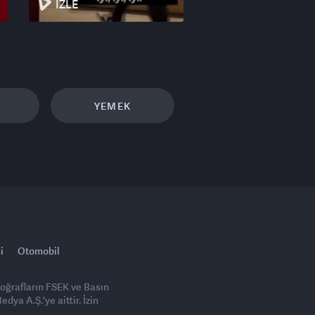
İZLE
YEMEK
i
Otomobil
toğrafların FSEK ve Basın
ya A.Ş.'ye aittir. İzin