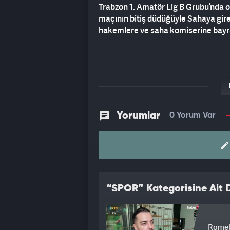
Trabzon 1. Amatör Lig B Grubu’nda
maçının bitiş düdüğüyle Sahaya gire
hakemlere ve saha komiserine bayrak
Yorumlar
0 Yorum Var
“SPOR” Kategorisine Ait D
Romelu