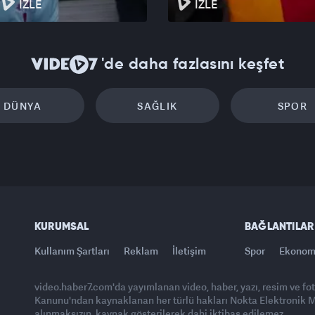
İZLE
İZLE
'de daha fazlasını keşfet
DÜNYA
SAĞLIK
SPOR
KURUMSAL
BAĞLANTILAR
Kullanım Şartları
Reklam
İletişim
Spor
Ekonom
video.haber7.com'da yayımlanan video, haber, yazı, resim ve fo
Kanunu'ndan kaynaklanan her türlü hakları Nokta Elektronik Med
alınmaksızın, kaynak gösterilerek dahi iktibas edilemez.