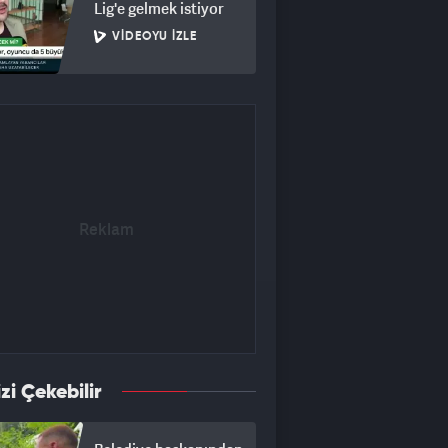
Lig'e gelmek istiyor
VIDEOYU İZLE
izi Çekebilir