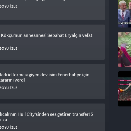
EOYU İZLE
 Kökçü'nün anneannesi Sebahat Eryalçın vefat
EOYU İZLE
adrid forması giyen dev isim Fenerbahçe için
kararını verdi
EOYU İZLE
lıcalı'nın Hull City'sinden ses getiren transfer! 5
imza
EOYU İZLE