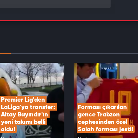
saray’ın Batrakov Hamlesi ortaya çıktı!
EOYU İZLE
ı çıkarılan gence Trabzon cephesinden özel
forması jesti!
EOYU İZLE
Premier Lig'den 
LaLiga'ya transfer: 
Forması çıkarılan 
Altay Bayındır'ın 
gence Trabzon 
yeni takımı belli 
cephesinden özel 
oldu!
Salah forması jesti!