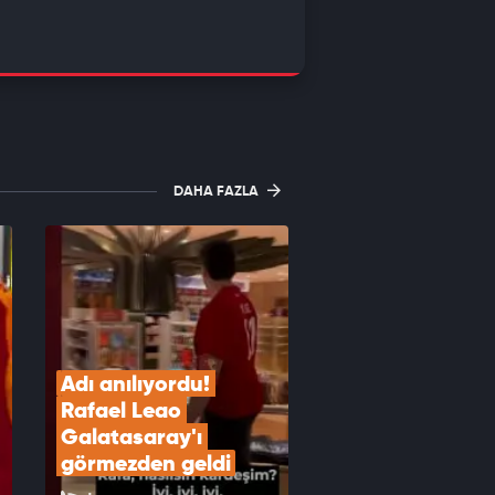
DAHA FAZLA
Adı anılıyordu! 
Rafael Leao 
Galatasaray'ı 
görmezden geldi