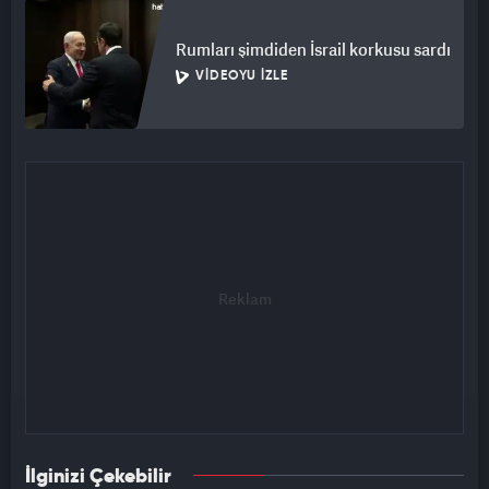
Rumları şimdiden İsrail korkusu sardı
VIDEOYU İZLE
İlginizi Çekebilir