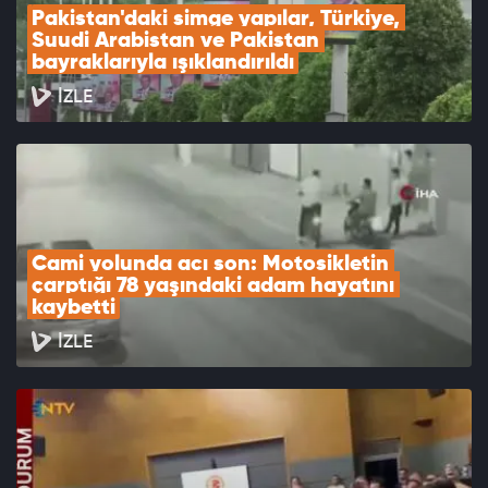
Pakistan'daki simge yapılar, Türkiye, 
Suudi Arabistan ve Pakistan 
bayraklarıyla ışıklandırıldı
İZLE
Cami yolunda acı son: Motosikletin 
çarptığı 78 yaşındaki adam hayatını 
kaybetti
İZLE