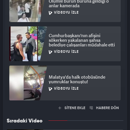
Ölümle burun buruna geldiği o
anlar kamerada
VIDEOYU İZLE
Cumhurbaşkanı'nın afişini
sökerken yakalanan şahsa
belediye çalışanları müdahale etti
VIDEOYU İZLE
Malatya'da halk otobüsünde
yumruklar konuştu!
VIDEOYU İZLE
SİTENE EKLE
HABERE DÖN
Sıradaki Video