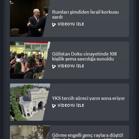
Rumları şimdiden İsrail korkusu
sardı
VIDEOYU İZLE
Gülistan Doku cinayetinde 108
kişilik şema savcılığa sunuldu
VIDEOYU İZLE
YKS tercih süreci yarın sona eriyor
VIDEOYU İZLE
Görme engelli genç raylara düştü!