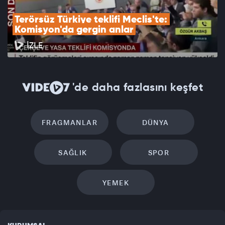
Terörsüz Türkiye teklifi Meclis'te: 
Komisyon'da gergin anlar
İZLE
'de daha fazlasını keşfet
FRAGMANLAR
DÜNYA
SAĞLIK
SPOR
YEMEK