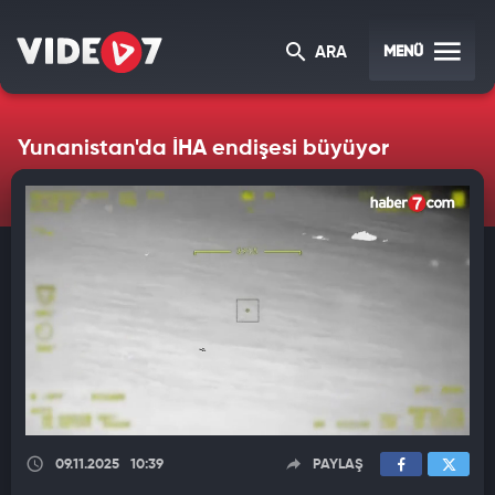
MENÜ
ARA
Yunanistan'da İHA endişesi büyüyor
09.11.2025
10:39
PAYLAŞ