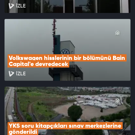
İZLE
Volkswagen hisslerinin bir bölümünü Bain 
Capital'e devredecek
İZLE
YKS soru kitapçıkları sınav merkezlerine 
gönderildi