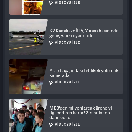
VIDEOYU İZLE
K2 Kamikaze İHA, Yunan basınında
geniş yankı uyandırdı
VIDEOYU İZLE
Araç bagajındaki tehlikeli yolculuk
kamerada
VIDEOYU İZLE
MEB'den milyonlarca öğrenciyi
ilgilendiren karar! 2. sınıflar da
dahil edildi
VIDEOYU İZLE