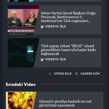
Vatan Partisi Genel Başkanı Doğu
Perinçek, Beethoven'ın 9.
Senfonisi'nin Türk nağmeleri
taşığını iddia etti
VIDEOYU İZLE
Türk yapay zekası "BİLGE" ulusal
güvenlikten tasarrufa kadar katkı
sağlayacak
VIDEOYU İZLE
SİTENE EKLE
HABERE DÖN
Sıradaki Video
Güneş'in şimdiye kadarki en net
görüntüsü yayınlandı