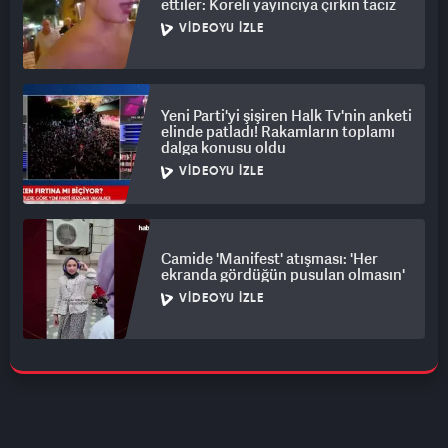
ettiler: Koreli yayıncıya çirkin taciz
VIDEOYU İZLE
Yeni Parti'yi şişiren Halk Tv'nin anketi
elinde patladı! Rakamların toplamı
dalga konusu oldu
VIDEOYU İZLE
Camide 'Manifest' atışması: 'Her
ekranda gördüğün pusulan olmasın'
VIDEOYU İZLE