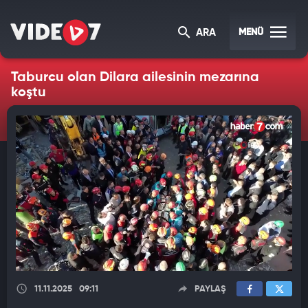
MENÜ
ARA
Taburcu olan Dilara ailesinin mezarına
koştu
11.11.2025
09:11
PAYLAŞ