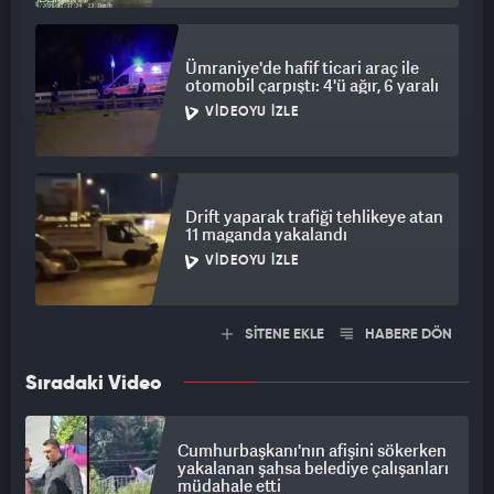
Ümraniye'de hafif ticari araç ile
otomobil çarpıştı: 4'ü ağır, 6 yaralı
VIDEOYU İZLE
Drift yaparak trafiği tehlikeye atan
11 maganda yakalandı
VIDEOYU İZLE
SİTENE EKLE
HABERE DÖN
Sıradaki Video
Cumhurbaşkanı'nın afişini sökerken
yakalanan şahsa belediye çalışanları
müdahale etti