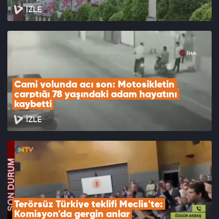
İZLE
Cami yolunda acı son: Motosikletin 
çarptığı 78 yaşındaki adam hayatını 
kaybetti
İZLE
Terörsüz Türkiye teklifi Meclis'te: 
Komisyon'da gergin anlar