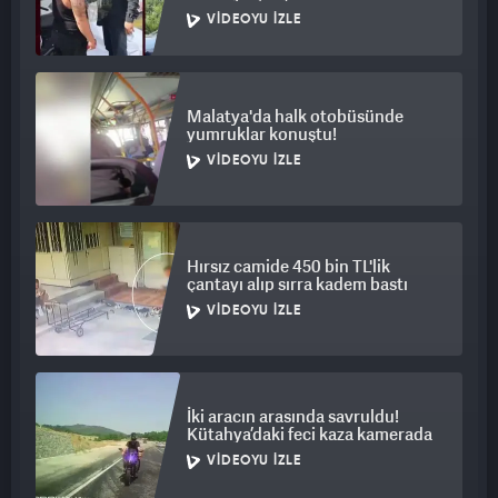
VIDEOYU İZLE
Malatya'da halk otobüsünde
yumruklar konuştu!
VIDEOYU İZLE
Hırsız camide 450 bin TL'lik
çantayı alıp sırra kadem bastı
VIDEOYU İZLE
İki aracın arasında savruldu!
Kütahya’daki feci kaza kamerada
VIDEOYU İZLE