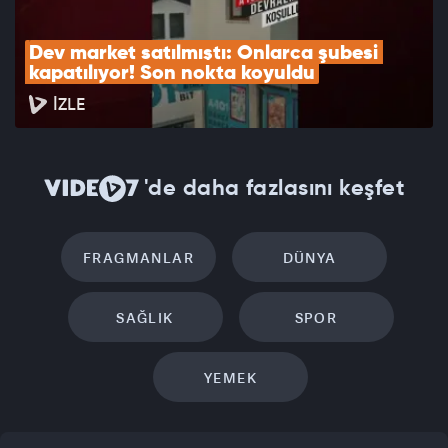
Dev market satılmıştı: Onlarca şubesi 
kapatılıyor! Son nokta koyuldu
İZLE
'de daha fazlasını keşfet
FRAGMANLAR
DÜNYA
SAĞLIK
SPOR
YEMEK