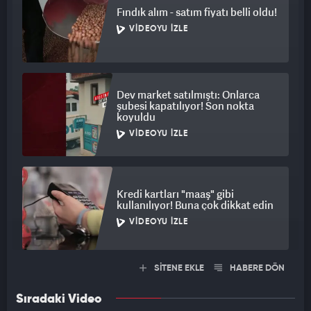
Fındık alım - satım fiyatı belli oldu!
VIDEOYU İZLE
Dev market satılmıştı: Onlarca
şubesi kapatılıyor! Son nokta
koyuldu
VIDEOYU İZLE
Kredi kartları "maaş" gibi
kullanılıyor! Buna çok dikkat edin
VIDEOYU İZLE
SİTENE EKLE
HABERE DÖN
Sıradaki Video