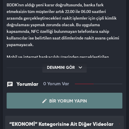
BDDK’nın aldığı yeni karar doğrultusunda, banka fark
etmeksizin tüm müşteriler artık 22.00 ile 06.00 saatleri
arasında gerçekleştirecekleri nakit işlemler için çipli kimlik
doğrulaması yapmak zorunda olacak. Bu uygulama
kapsamında, NFC özelliği bulunmayan telefonlara sahip
kullanıcılar ise belirtilen saat dilimlerinde nakit avans çekimi
yapamayacak.
Mobil ve internet bankacılığı üzerinden gerçekleştirilen
dolandırıcılık girişimleri her geçen gün
DEVAMINI GÖR
çeşitlenirken, Bankacılık Düzenleme ve Denetleme Kurumu
(BDDK) bu riskleri azaltmak amacıyla yeni güvenlik
önlemlerini devreye aldı.
Yorumlar
0 Yorum Var
Özellikle yüksek limitli ve aktif durumdaki kartları hedef alan
BIR YORUM YAPIN
dolandırıcılar, çoğunlukla gece saatlerinde, kullanıcıların
uykuda olduğu zaman dilimlerinde harekete geçiyor.
ÇİPKİ KİMLİK DOĞRULAMASI ZORUNLU HALE GELDİ!
“EKONOMİ” Kategorisine Ait Diğer Videolar