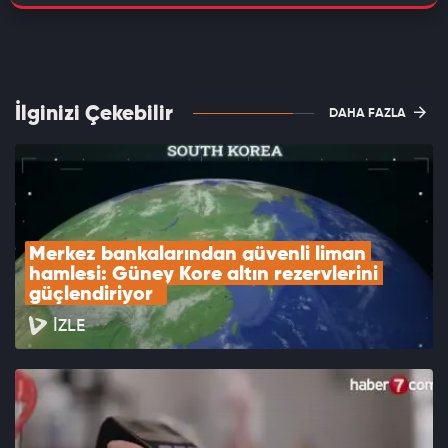
İlginizi Çekebilir
DAHA FAZLA
Merkez bankalarından güvenli liman 
hamlesi: Güney Kore altın rezervlerini 
güçlendiriyor  
İZLE