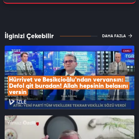
İlginizi Çekebilir
DAHA FAZLA
Hürriyet ve Beşikçioğlu'ndan veryansın: 
Defol git buradan! Allah hepsinin belasını 
versin
İZLE