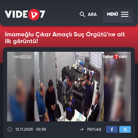
MENÜ
ARA
İmamoğlu Çıkar Amaçlı Suç Örgütü'ne ait
ilk görüntü!
12.11.2025
02:38
PAYLAŞ