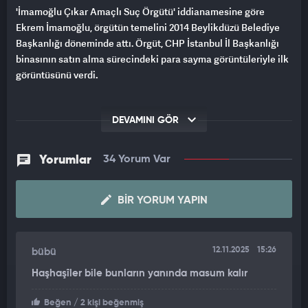
'İmamoğlu Çıkar Amaçlı Suç Örgütü' iddianamesine göre
Ekrem İmamoğlu, örgütün temelini 2014 Beylikdüzü Belediye
Başkanlığı döneminde attı. Örgüt, CHP İstanbul İl Başkanlığı
binasının satın alma sürecindeki para sayma görüntüleriyle ilk
görüntüsünü verdi
.
DEVAMINI GÖR
Yorumlar
34 Yorum Var
BIR YORUM YAPIN
12.11.2025
15:26
bübü
Haşhaşîler bile bunların yanında masum kalır
Beğen
/ 2 kişi beğenmiş