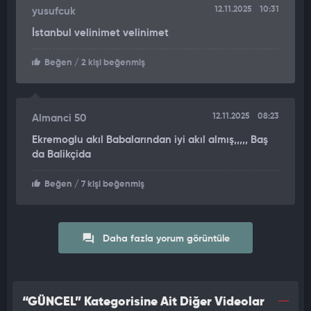
12.11.2025
10:31
yusufcuk
İstanbul velinimet velinimet
Beğen
/ 2 kişi beğenmiş
12.11.2025
08:23
Almanci 50
Ekremoglu akıl Babalarından iyi akıl almış,,,,, Baş
da Balikçida
Beğen
/ 7 kişi beğenmiş
Daha fazla yorum görüntüle
“GÜNCEL” Kategorisine Ait Diğer Videolar