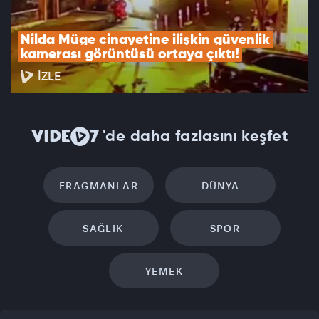
Nilda Müge cinayetine ilişkin güvenlik 
kamerası görüntüsü ortaya çıktı!
İZLE
'de daha fazlasını keşfet
FRAGMANLAR
DÜNYA
SAĞLIK
SPOR
YEMEK