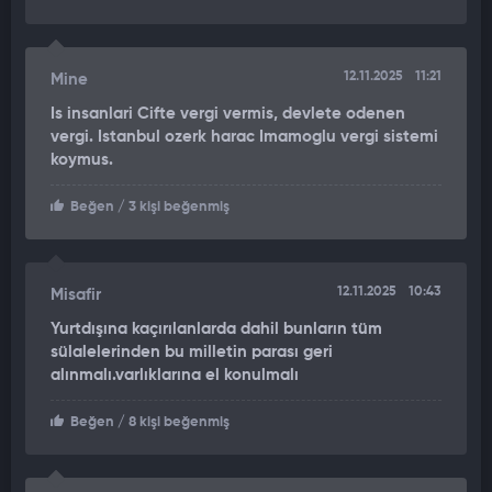
12.11.2025
11:21
Mine
Is insanlari Cifte vergi vermis, devlete odenen
vergi. Istanbul ozerk harac Imamoglu vergi sistemi
koymus.
Beğen
/ 3 kişi beğenmiş
12.11.2025
10:43
Misafir
Yurtdışına kaçırılanlarda dahil bunların tüm
sülalelerinden bu milletin parası geri
alınmalı.varlıklarına el konulmalı
Beğen
/ 8 kişi beğenmiş