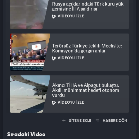
Rusya açıklarındaki Türk kuru yük
gemisine İHA saldırısı
VIDEOYU İZLE
Terörsüz Türkiye teklifi Meclis'te:
Komisyon'da gergin anlar
VIDEOYU İZLE
Akıncı TİHA ve Alpagut buluştu:
Akıllı mühimmat hedefi otonom
vurdu
VIDEOYU İZLE
SİTENE EKLE
HABERE DÖN
Sıradaki Video