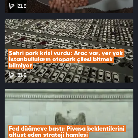
İZLE
Şehri park krizi vurdu: Araç var, yer yok 
İstanbulluların otopark çilesi bitmek 
bilmiyor
İZLE
Fed düğmeye bastı: Piyasa beklentilerini 
altüst eden strateji hamlesi