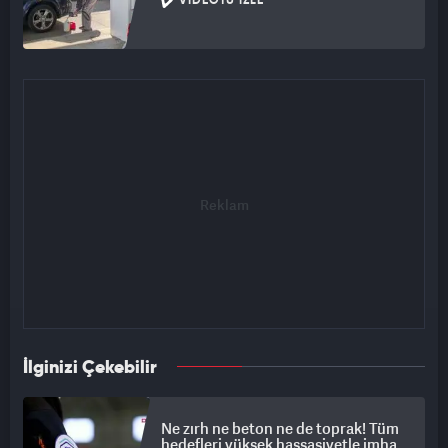
VIDEOYU İZLE
İlginizi Çekebilir
Ne zırh ne beton ne de toprak! Tüm
hedefleri yüksek hassasiyetle imha