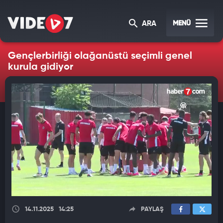
MENÜ
ARA
Gençlerbirliği olağanüstü seçimli genel
kurula gidiyor
14.11.2025
14:25
PAYLAŞ