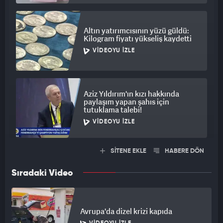
Altın yatırımcısının yüzü güldü:
Kilogram fiyatı yükseliş kaydetti
VIDEOYU İZLE
Aziz Yıldırım'ın kızı hakkında
paylaşım yapan şahıs için
tutuklama talebi!
VIDEOYU İZLE
SİTENE EKLE
HABERE DÖN
Sıradaki Video
Avrupa'da dizel krizi kapıda