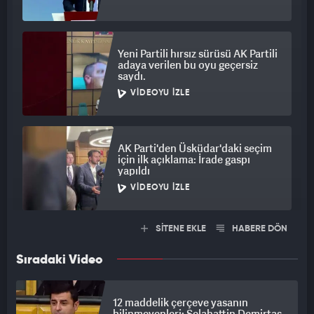
Yeni Partili hırsız sürüsü AK Partili
adaya verilen bu oyu geçersiz
saydı.
VIDEOYU İZLE
AK Parti'den Üsküdar'daki seçim
için ilk açıklama: İrade gaspı
yapıldı
VIDEOYU İZLE
SİTENE EKLE
HABERE DÖN
Sıradaki Video
12 maddelik çerçeve yasanın
bilinmeyenleri: Selahattin Demirtaş