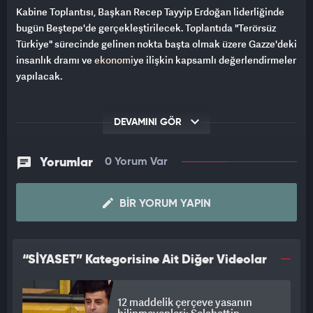
Kabine Toplantısı, Başkan Recep Tayyip Erdoğan liderliğinde
bugün Beştepe'de gerçekleştirilecek. Toplantıda "Terörsüz
Türkiye" sürecinde gelinen nokta başta olmak üzere Gazze'deki
insanlık dramı ve
ekonomi
ye ilişkin kapsamlı değerlendirmeler
yapılacak.
DEVAMINI GÖR
Yorumlar
0 Yorum Var
BIR YORUM YAPIN
“SİYASET” Kategorisine Ait Diğer Videolar
12 maddelik çerçeve yasanın