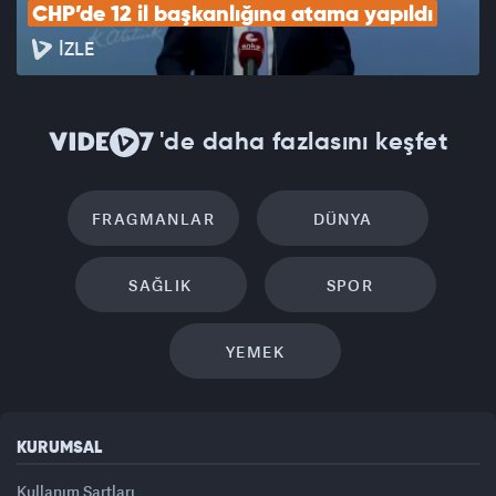
CHP’de 12 il başkanlığına atama yapıldı
İZLE
'de daha fazlasını keşfet
FRAGMANLAR
DÜNYA
SAĞLIK
SPOR
YEMEK
KURUMSAL
Kullanım Şartları