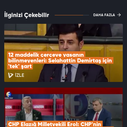
İlginizi Çekebilir
DAHA FAZLA
12 maddelik çerçeve yasanın 
bilinmeyenleri: Selahattin Demirtaş için 
'tek' şart
İZLE
CHP Elazığ Milletvekili Erol: CHP'nin 