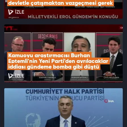
devletle çatışmaktan vazgeçmesi gerek
İZLE
Kamuoyu araştırmacısı Burhan 
Eptemli'nin Yeni Parti'den ayrılacaklar 
iddiası gündeme bomba gibi düştü
İZLE