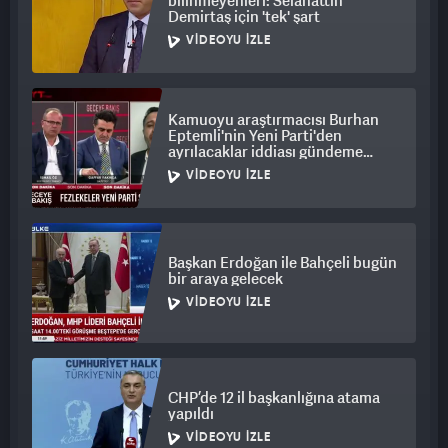
bilinmeyenleri: Selahattin
Demirtaş için 'tek' şart
VIDEOYU İZLE
Kamuoyu araştırmacısı Burhan
Eptemli'nin Yeni Parti'den
ayrılacaklar iddiası gündeme
bomba gibi düştü
VIDEOYU İZLE
Başkan Erdoğan ile Bahçeli bugün
bir araya gelecek
VIDEOYU İZLE
CHP’de 12 il başkanlığına atama
yapıldı
VIDEOYU İZLE