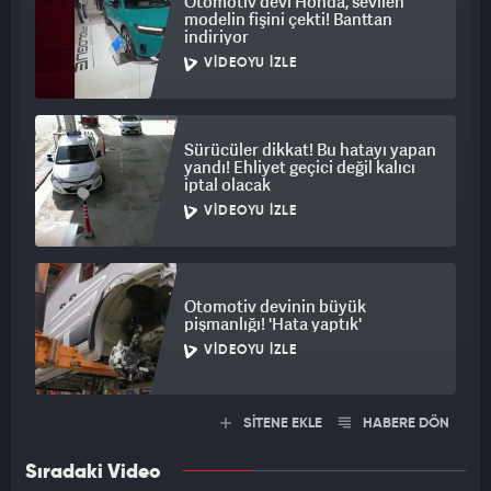
Otomotiv devi Honda, sevilen
hatchback sınıfının son temsilcilerinden biri olarak sahneden
modelin fişini çekti! Banttan
indiriyor
resmen çekildi.
VIDEOYU İZLE
Sürücüler dikkat! Bu hatayı yapan
yandı! Ehliyet geçici değil kalıcı
iptal olacak
VIDEOYU İZLE
Otomotiv devinin büyük
pişmanlığı! 'Hata yaptık'
VIDEOYU İZLE
SİTENE EKLE
HABERE DÖN
Sıradaki Video