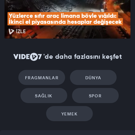
Yüzlerce sıfır araç limana böyle yığıldı: 
İkinci el piyasasında hesaplar değişecek
İZLE
'de daha fazlasını keşfet
FRAGMANLAR
DÜNYA
SAĞLIK
SPOR
YEMEK