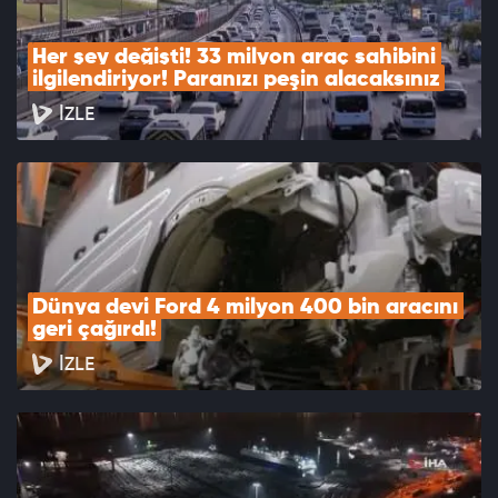
Her şey değişti! 33 milyon araç sahibini 
ilgilendiriyor! Paranızı peşin alacaksınız
İZLE
Dünya devi Ford 4 milyon 400 bin aracını 
geri çağırdı!
İZLE