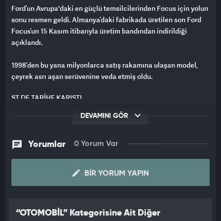
Ford’un Avrupa'daki en güçlü temsilcilerinden Focus için yolun
sonu resmen geldi. Almanya’daki fabrikada üretilen son Ford
Focus’un 15 Kasım itibarıyla üretim bandından indirildiği
açıklandı.
1998’den bu yana milyonlarca satış rakamına ulaşan model,
çeyrek asrı aşan serüvenine veda etmiş oldu.
ST DE TARİHE KARIŞTI
DEVAMINI GÖR
Focus ailesinin en performanslı versiyonu olan Focus ST'nin de
üretimine son verildi.
Yorumlar
0 Yorum Var
Mondeo ve Fiesta da emekli edilmişti
2022’de Mondeo’nun, 2023’te ise Fiesta’nın üretimi sona ermişti.
BIR YORUM YAPIN
Focus’un üretiminin durdurulmasıyla birlikte, Avrupa’daki
popüler model üçlüsü tamamen tarihe karışmış oldu.
“OTOMOBİL” Kategorisine Ait Diğer
TÜRKİYE'DE DE EN ÇOK SATAN MODELLERDEN