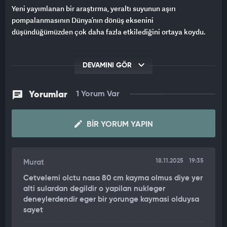
Yeni yayımlanan bir araştırma, yeraltı suyunun aşırı
pompalanmasının Dünya’nın dönüş eksenini
düşündüğümüzden çok daha fazla etkilediğini ortaya koydu.
DEVAMINI GÖR
Yorumlar
1 Yorum Var
BIR YORUM YAPIN
18.11.2025
19:35
Murat
Cetvelemi olctu nasa 80 cm kayma olmus diye yer
alti sulardan degildir o yapilan nukleger
deneylerdendir eger bir yorunge kaymasi olduysa
sayet