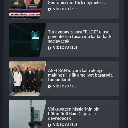
Senfonisi'nin Türk nağmeleri
taşığını iddia etti
VIDEOYU İZLE
Türk yapay zekası "BİLGE" ulusal
güvenlikten tasarrufa kadar katkı
sağlayacak
VIDEOYU İZLE
ASELSAN'ın yerli kalp akciğer
makinesi ile ilk ameliyat başarıyla
tamamlandı
VIDEOYU İZLE
Volkswagen hisslerinin bir
bölümünü Bain Capital'e
devredecek
VIDEOYU İZLE