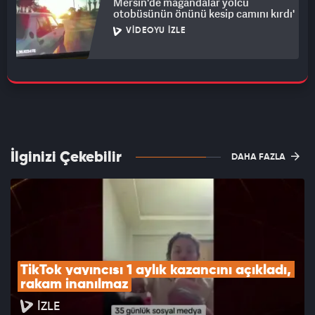
Mersin'de magandalar yolcu
otobüsünün önünü kesip camını kırdı'
VIDEOYU İZLE
İlginizi Çekebilir
DAHA FAZLA
TikTok yayıncısı 1 aylık kazancını açıkladı, 
rakam inanılmaz
İZLE