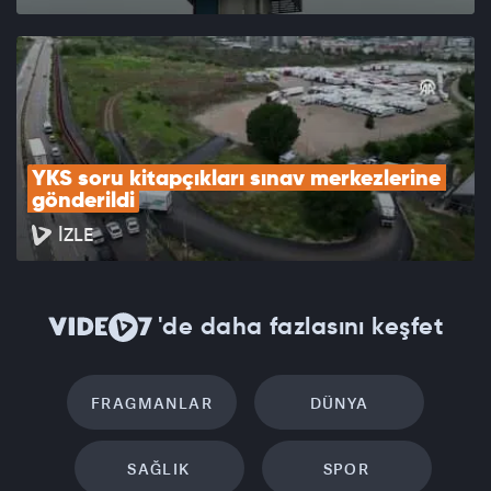
YKS soru kitapçıkları sınav merkezlerine 
gönderildi
İZLE
'de daha fazlasını keşfet
FRAGMANLAR
DÜNYA
SAĞLIK
SPOR