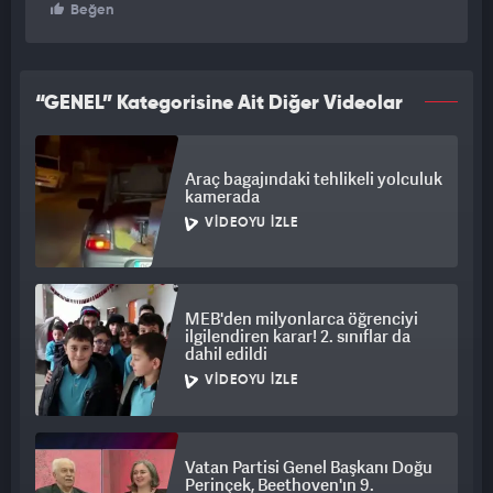
Beğen
“GENEL” Kategorisine Ait Diğer Videolar
Araç bagajındaki tehlikeli yolculuk
kamerada
VIDEOYU İZLE
MEB'den milyonlarca öğrenciyi
ilgilendiren karar! 2. sınıflar da
dahil edildi
VIDEOYU İZLE
Vatan Partisi Genel Başkanı Doğu
Perinçek, Beethoven'ın 9.