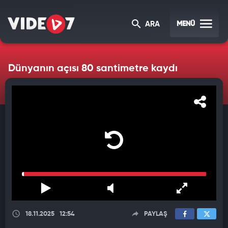
MENÜ
ARA
Dünyanın açısı 80 santimetre kaydı
18.11.2025
12:54
PAYLAŞ