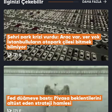
İlginizi Çekebilir
DAHA FAZLA
Şehri park krizi vurdu: Araç var, yer yok 
İstanbulluların otopark çilesi bitmek 
bilmiyor
İZLE
Fed düğmeye bastı: Piyasa beklentilerini 
altüst eden strateji hamlesi
İZLE