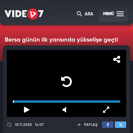
MENÜ
ARA
Borsa günün ilk yarısında yükselişe geçti
18.11.2025
14:07
PAYLAŞ