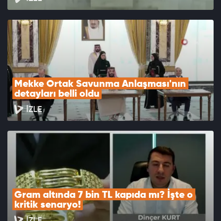
Mekke Ortak Savunma Anlaşması'nın 
detayları belli oldu
İZLE
Gram altında 7 bin TL kapıda mı? İşte o 
kritik senaryo!
İZLE