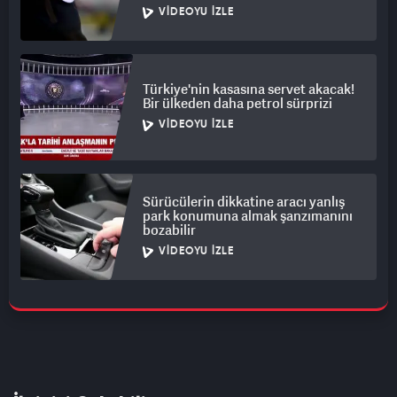
VIDEOYU İZLE
Türkiye'nin kasasına servet akacak!
Bir ülkeden daha petrol sürprizi
VIDEOYU İZLE
Sürücülerin dikkatine aracı yanlış
park konumuna almak şanzımanını
bozabilir
VIDEOYU İZLE