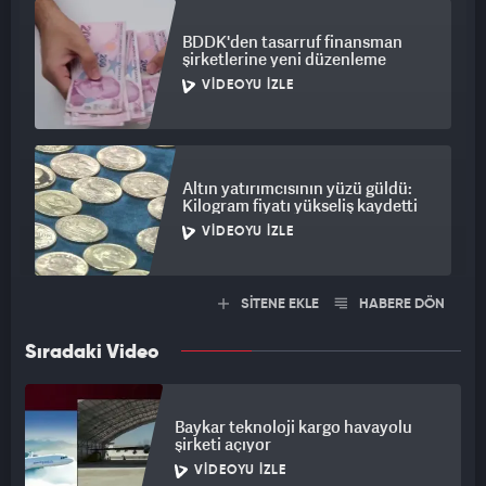
BDDK'den tasarruf finansman
şirketlerine yeni düzenleme
VIDEOYU İZLE
Altın yatırımcısının yüzü güldü:
Kilogram fiyatı yükseliş kaydetti
VIDEOYU İZLE
SİTENE EKLE
HABERE DÖN
Sıradaki Video
Baykar teknoloji kargo havayolu
şirketi açıyor
VIDEOYU İZLE