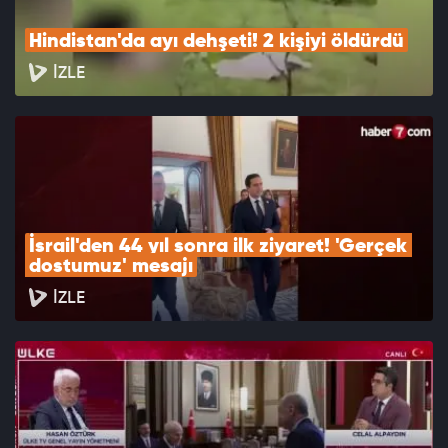
Hindistan'da ayı dehşeti! 2 kişiyi öldürdü
İZLE
İsrail'den 44 yıl sonra ilk ziyaret! 'Gerçek 
dostumuz' mesajı
İZLE