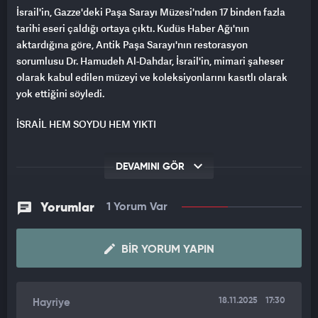
İsrail'in, Gazze'deki Paşa Sarayı Müzesi'nden 17 binden fazla
tarihi eseri çaldığı ortaya çıktı. Kudüs Haber Ağı'nın
aktardığına göre, Antik Paşa Sarayı'nın restorasyon
sorumlusu Dr. Hamudeh Al-Dahdar, İsrail'in, mimari şaheser
olarak kabul edilen müzeyi ve koleksiyonlarını kasıtlı olarak
yok ettiğini söyledi.
İSRAİL HEM SOYDU HEM YIKTI
Al-Dahdar yaptığı açıklamada, müzenin çok sayıda önemli
DEVAMINI GÖR
tarihi eser barındırdığını ancak İsrail ordusunun bunlara el
koyduğunu ifade etti. Uzman ekiplerin enkaz altında yaptığı
aramalarda yalnızca 20 tarihi eserin bulunabildiğini sözlerine
Yorumlar
1 Yorum Var
ekleyen Al-Dahdar, müzede Memlük, Osmanlı, Bizans, Roma ve
tarih öncesi dönemlere ait 17 binden fazla eserin
BIR YORUM YAPIN
bulunduğunu vurguladı. Al-Dahdar, eserlerin kaybolmasından
İsrail ve destekçilerini sorumlu tuttu.
Konuyla ilgili olarak UNESCO, savaş sırasında Gazze'de 114'ten
18.11.2025
17:30
Hayriye
fazla antik alanın yıkıldığını belgelerken, Filistin resmi