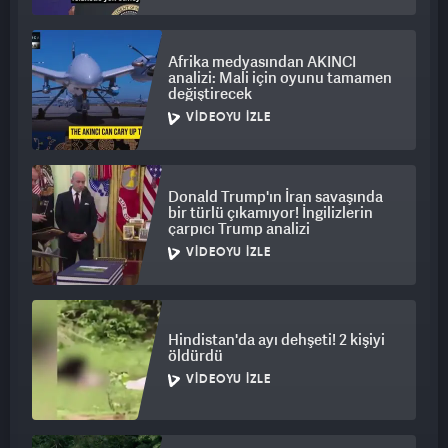
Gazze şehrinin Eski Şehir bölgesindeki Al-Daraj
Afrika medyasından AKINCI
mahallesinde yer alan saray, yaklaşık 60 dönümlük alana inşa
analizi: Mali için oyunu tamamen
edilmişti. Ancak İngiliz Mandası dönemindeki yıkımlar
değiştirecek
nedeniyle alanı 600 metrekareye kadar küçüldü. Tarihi
VIDEOYU İZLE
kaynaklara göre, saray 1260 yılında Memlük Sultanı Zahir
Rükneddin Baybars'ın emriyle Gazze Valisi Emir Cemaleddin
Akkuş eş-Şakiki tarafından inşa edildi.
Donald Trump'ın İran savaşında
bir türlü çıkamıyor! İngilizlerin
çarpıcı Trump analizi
VIDEOYU İZLE
Hindistan'da ayı dehşeti! 2 kişiyi
öldürdü
VIDEOYU İZLE