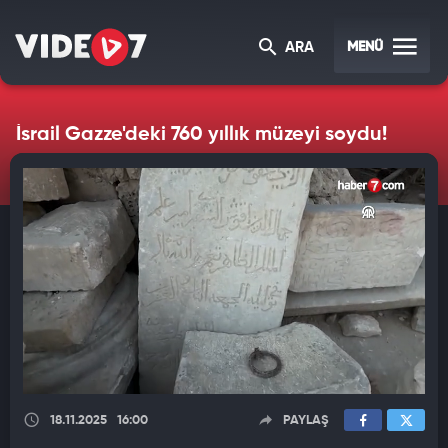
MENÜ
ARA
İsrail Gazze'deki 760 yıllık müzeyi soydu!
18.11.2025
16:00
PAYLAŞ