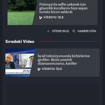
Polonya'da selfie çekmek için
güvenlik kurallarını hiçe sayan
turiste bizon saldırdı
VIDEOYU İZLE
SİTENE EKLE
HABERE DÖN
Sıradaki Video
İsrail televizyonunda birbirlerine
girdiler: Bizim yeminli
düşmanımızsınız, katiller
VIDEOYU İZLE