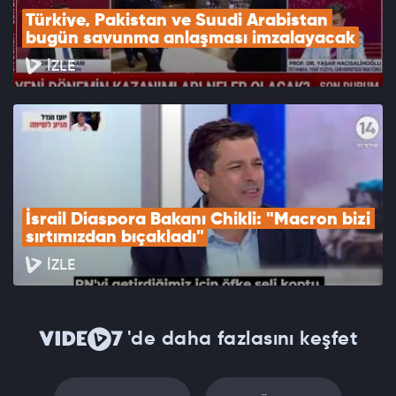
Türkiye, Pakistan ve Suudi Arabistan 
bugün savunma anlaşması imzalayacak
İZLE
İsrail Diaspora Bakanı Chikli: "Macron bizi 
sırtımızdan bıçakladı"
İZLE
'de daha fazlasını keşfet