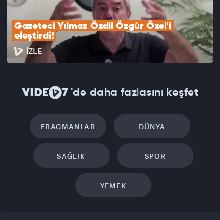
Gazeteci Yılmaz Özdil Özgür Özel'i 
eleştirdi!
İZLE
'de daha fazlasını keşfet
FRAGMANLAR
DÜNYA
SAĞLIK
SPOR
YEMEK