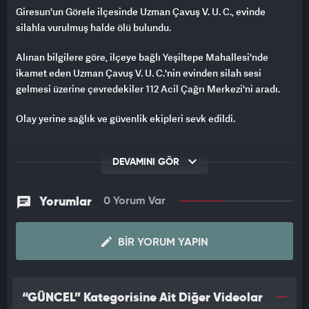
Giresun'un Görele ilçesinde Uzman Çavuş V. U. C., evinde
silahla vurulmuş halde ölü bulundu.
Alınan bilgilere göre, ilçeye bağlı Yeşiltepe Mahallesi'nde
ikamet eden Uzman Çavuş V. U. C.'nin evinden silah sesi
gelmesi üzerine çevredekiler 112 Acil Çağrı Merkezi'ni aradı.
Olay yerine sağlık ve güvenlik ekipleri sevk edildi.
HASTANEDE ÖLDÜ
DEVAMINI GÖR
Ağır yaralı olarak Görele Devlet Hastanesi'ne kaldırılan V. U.
C., yapılan tüm müdahalelere rağmen kurtarılamadı.
Yorumlar
0 Yorum Var
Kendi silahıyla intihar etmiş olabileceği üzerinde durulan
uzman çavuşun kesin ölüm sebebinin yapılacak incelemeler
BIR YORUM YAPIN
sonrası netlik kazanacağı öğrenildi.
Uzman Çavuş V. U. C.'nin Mersin nüfusuna kayıtlı olduğu ve
“GÜNCEL” Kategorisine Ait Diğer Videolar
uzun süredir Görele İlçe Jandarma Komutanlığı'nda görev