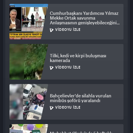
yaptığı bildirildi.
Cumhurbaşkanı Yardımcısı Yılmaz
Mekke Ortak savunma
Anlaşmasının genişleyebileceğini
ifade etti
VIDEOYU İZLE
Tilki, kedi ve kirpi buluşması
kamerada
VIDEOYU İZLE
Bahçelievler'de silahla vurulan
minibüs şoförü yaralandı
VIDEOYU İZLE