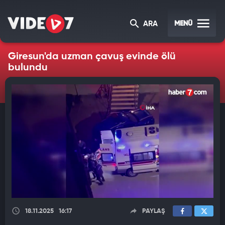
MENÜ
ARA
Giresun'da uzman çavuş evinde ölü
bulundu
18.11.2025
16:17
PAYLAŞ