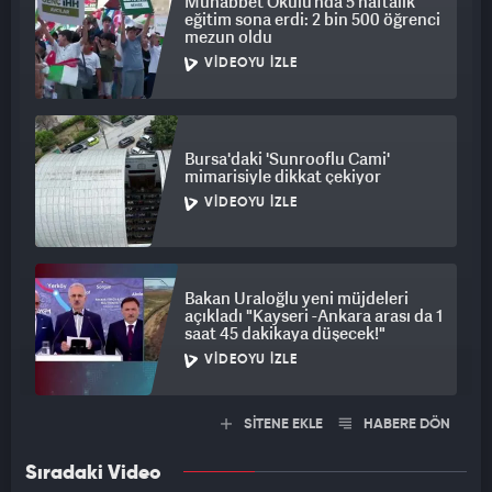
Muhabbet Okulu’nda 5 haftalık
eğitim sona erdi: 2 bin 500 öğrenci
mezun oldu
VIDEOYU İZLE
Bursa'daki 'Sunrooflu Cami'
mimarisiyle dikkat çekiyor
VIDEOYU İZLE
Bakan Uraloğlu yeni müjdeleri
açıkladı "Kayseri -Ankara arası da 1
saat 45 dakikaya düşecek!"
VIDEOYU İZLE
SİTENE EKLE
HABERE DÖN
Sıradaki Video