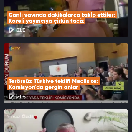
Canlı yayında dakikalarca takip ettiler: 
Koreli yayıncıya çirkin taciz
İZLE
Terörsüz Türkiye teklifi Meclis'te: 
Komisyon'da gergin anlar
İZLE