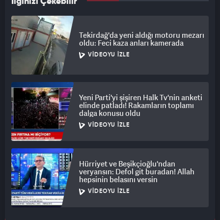
İlginizi Çekebilir
Tekirdağ'da yeni aldığı motoru mezarı
oldu: Feci kaza anları kamerada
VIDEOYU İZLE
Yeni Parti'yi şişiren Halk Tv'nin anketi
elinde patladı! Rakamların toplamı
dalga konusu oldu
VIDEOYU İZLE
Hürriyet ve Beşikçioğlu'ndan
veryansın: Defol git buradan! Allah
hepsinin belasını versin
VIDEOYU İZLE