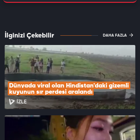
İlginizi Çekebilir
DAHA FAZLA
Dünyada viral olan Hindistan'daki gizemli 
kuyunun sır perdesi aralandı
İZLE