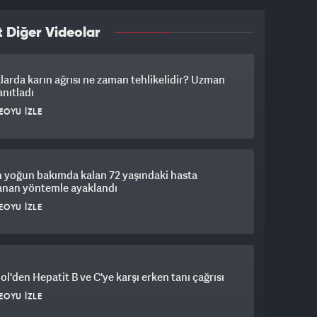
 Diğer Videolar
arda karın ağrısı ne zaman tehlikelidir? Uzman
anıtladı
EOYU İZLE
 yoğun bakımda kalan 72 yaşındaki hasta
anan yöntemle ayaklandı
EOYU İZLE
l'den Hepatit B ve C'ye karşı erken tanı çağrısı
EOYU İZLE