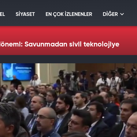
EL
SİYASET
EN ÇOK İZLENENLER
DİĞER
önemi: Savunmadan sivil teknolojiye