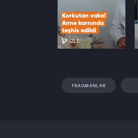
Korkutan vaka! 
Anne karnında 
teşhis edildi 
İZLE
FRAGMANLAR