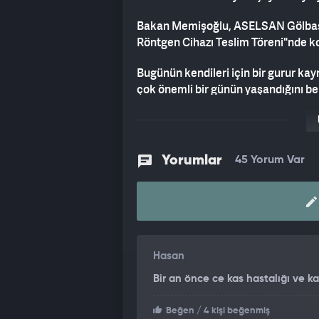
Bakan Memişoğlu, ASELSAN Gölbaşı 
Röntgen Cihazı Teslim Töreni"nde k
Bugünün kendileri için bir gurur kayn
çok önemli bir günün yaşandığını be
gerçekleştiren ASELSAN ailesine, A
Memişoğlu, Cumhurbaşkanı Recep Tayy
yaşandığını anımsatarak, "Bugün 5
Yorumlar
45 Yorum Var
sanayisinin gururu değil, artık Türk
herkese şükranlarımı, teşekkürlerimi
Türk milletinin enerjisini ve sinerji
üretemeyeceği hiçbir şeyin olmadı
olalım. Sayın Cumhurbaşkanımızın ded
Hasan
üstesinden geliriz. Bugün ASELSAN ö
zaman Türk milletinin bir arada ol
Bir an önce ce kas hastalığı ve ka
yapamayacağı hiçbir şeyin olmadığı
Beğen
/ 4 kişi beğenmiş