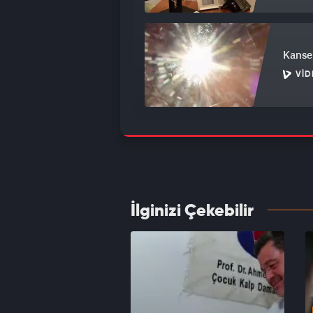
Kanser
VID
Aile ö
VID
İlginizi Çekebilir
"Cake 
Medipo
VID