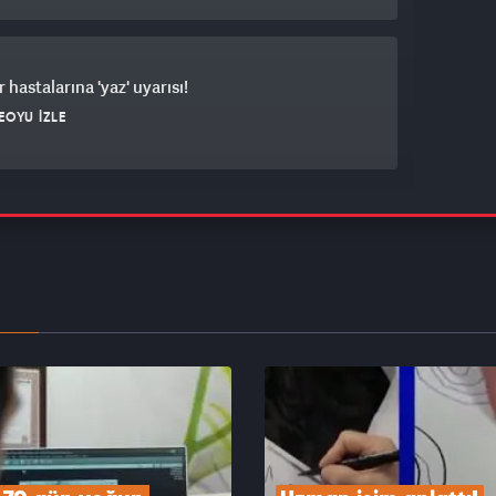
 hastalarına 'yaz' uyarısı!
EOYU İZLE
yküsü hayat kurtardı: Erken tanıyla kanseri yendi
EOYU İZLE
Not Hate" hareketinin simgesi Joshua Harris
l'de sağlık kontrolünden geçti!
EOYU İZLE