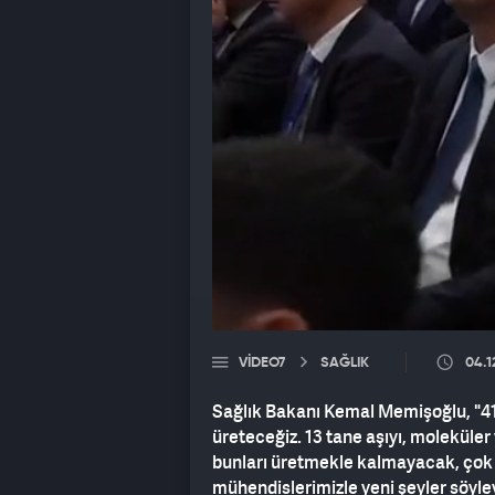
VIDEO7
SAĞLIK
04.1
Sağlık Bakanı Kemal Memişoğlu, "41 t
üreteceğiz. 13 tane aşıyı, moleküler
bunları üretmekle kalmayacak, çok k
mühendislerimizle yeni şeyler söyle