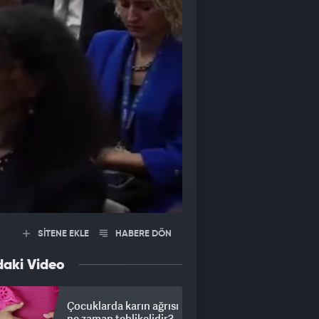
SİTENE EKLE
HABERE DÖN
daki Video
Çocuklarda karın ağrısı
ne zaman tehlikelidir?