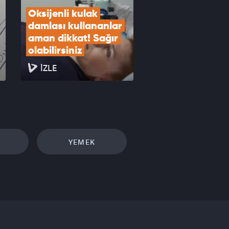
Oksijenli kulak 
damlası kullananlar 
aman dikkat! Sağır 
olabilirsiniz
İZLE
YEMEK