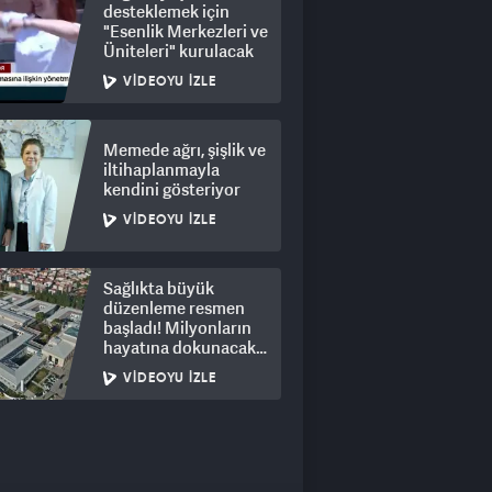
desteklemek için
"Esenlik Merkezleri ve
Üniteleri" kurulacak
VIDEOYU İZLE
Memede ağrı, şişlik ve
iltihaplanmayla
kendini gösteriyor
VIDEOYU İZLE
Sağlıkta büyük
düzenleme resmen
başladı! Milyonların
hayatına dokunacak
adım
VIDEOYU İZLE