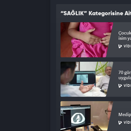
“SAĞLIK” Kategorisine Ait
Çocukl
isim y
VID
70 gün
uygul
VID
Medipo
VID