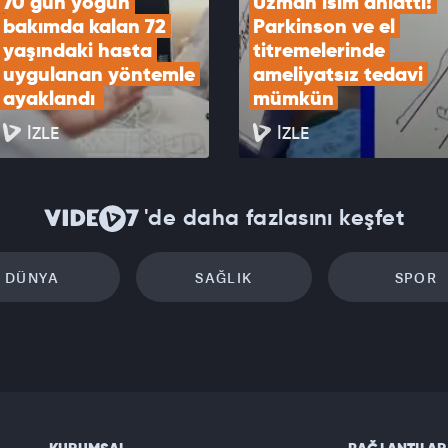
70 gün yoğun 
Uzman isim anlattı! 
bakımda kalan 72 
Parkinson ve el 
yaşındaki hasta 
titremelerinde 
uygulanan yöntemle 
ameliyatsız tedavi 
ayaklandı 
mümkün
İZLE
İZLE
'de daha fazlasını keşfet
DÜNYA
SAĞLIK
SPOR