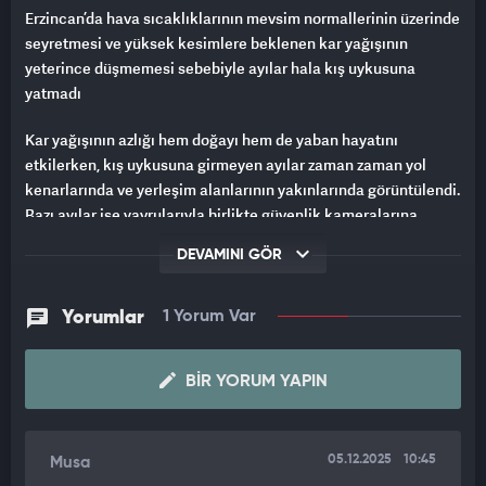
Erzincan’da hava sıcaklıklarının mevsim normallerinin üzerinde
seyretmesi ve yüksek kesimlere beklenen kar yağışının
yeterince düşmemesi sebebiyle ayılar hala kış uykusuna
yatmadı
Kar yağışının azlığı hem doğayı hem de yaban hayatını
etkilerken, kış uykusuna girmeyen ayılar zaman zaman yol
kenarlarında ve yerleşim alanlarının yakınlarında görüntülendi.
Bazı ayılar ise yavrularıyla birlikte güvenlik kameralarına
yansıdı.
DEVAMINI GÖR
Doğa ve Yaban Hayatı Fotoğrafçısı Murat Aydemir, durumun
yaban hayatını olumsuz etkilediğine dikkat çekerek, "Yüksek
Yorumlar
1 Yorum Var
kesimlere yeteri kadar kar yağmaması hayvanları oldukça kötü
etkiliyor. Kar olmadığı için ayılar kış uykusuna henüz
BIR YORUM YAPIN
yatmadılar. Normalde kar çok yağdığında inlerine çekilirler ve
yaklaşık 6 ay boyunca kış uykusunda kalırlar. Arada bir kalkıp
beslenip tekrar uykuya dönerlerdi. Fakat şu an aralık ayındayız
ve ayılar hâlâ etrafta dolaşmaya devam ediyor." dedi.
05.12.2025
10:45
Musa