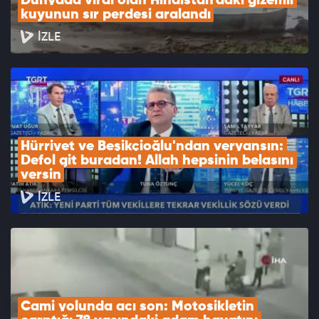
Dünyada viral olan Hindistan'daki gizemli 
kuyunun sır perdesi aralandı
İZLE
Hürriyet ve Beşikçioğlu'ndan veryansın: 
Defol git buradan! Allah hepsinin belasını 
versin
İZLE
Cami yolunda acı son: Motosikletin 