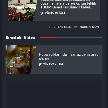
düzenlemeleri içeren kanun teklifi
TBMM Genel Kurulunda kabul
edildi
VIDEOYU İZLE
SİTENE EKLE
HABERE DÖN
Sıradaki Video
Hopa açıklarında insansız deniz aracı
alarmı
VIDEOYU İZLE