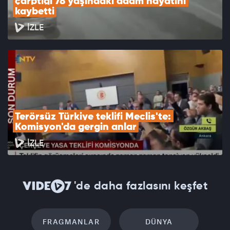
çarptığı 78 yaşındaki adam hayatını 
kaybetti
İZLE
Terörsüz Türkiye teklifi Meclis'te: 
Komisyon'da gergin anlar
İZLE
'de daha fazlasını keşfet
FRAGMANLAR
DÜNYA