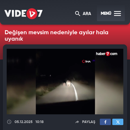
MENÜ
ARA
Değişen mevsim nedeniyle ayılar hala
uyanık
05.12.2025
10:18
PAYLAŞ