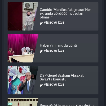
Camide 'Manifest' atışması: 'Her
ekranda gördüğün pusulan
olmasın'
VIDEOYU İZLE
Haber7'nin mutlu günü
VIDEOYU İZLE
DSP Genel Başkanı Aksakal,
Sivas'ta konuştu
VIDEOYU İZLE
Suça sürüklenen çocuklara ilişkin