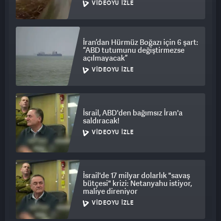
VIDEOYU İZLE
İran’dan Hürmüz Boğazı için 6 şart:
“ABD tutumunu değiştirmezse
açılmayacak”
VIDEOYU İZLE
İsrail, ABD'den bağımsız İran'a
saldıracak!
VIDEOYU İZLE
İsrail'de 17 milyar dolarlık "savaş
bütçesi" krizi: Netanyahu istiyor,
maliye direniyor
VIDEOYU İZLE