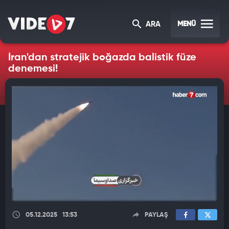
MENÜ
ARA
İran'dan stratejik boğazda balistik füze
denemesi!
05.12.2025
13:53
PAYLAŞ