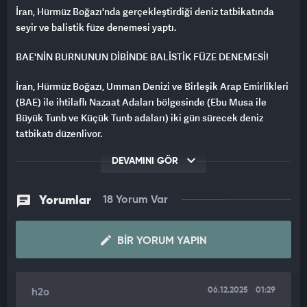
İran, Hürmüz Boğazı'nda gerçekleştirdiği deniz tatbikatında
seyir ve balistik füze denemesi yaptı.
BAE'NİN BURNUNUN DİBİNDE BALİSTİK FÜZE DENEMESİ!
İran, Hürmüz Boğazı, Umman Denizi ve Birleşik Arap Emirlikleri
(BAE) ile ihtilaflı Nazaat Adaları bölgesinde (Ebu Musa ile
Büyük Tunb ve Küçük Tunb adaları) iki gün sürecek deniz
tatbikatı düzenliyor.
Yarı resmi Tesnim Haber Ajansı'na göre, İran Devrim
DEVAMINI GÖR
Muhafızları Ordusu, "Şehit Muhammed Nazıri" adı verilen deniz
tatbikatında "Kader 110", "Kader 380" seyir füzeleri ile "Kadir
Yorumlar
18 Yorum Var
303" balistik füzesinin temsili hedefleri başarıyla vurduğunu
bildirdi.
BIR YORUM YAPIN
Tatbikatta, füzelerin ateşlenmesine paralel olarak insansız
hava araçları da (İHA) simüle edilmiş hedeflere saldırı
düzenledi.
06.12.2025
01:29
h2o