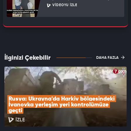
VIDEOYU İZLE
İlginizi Çekebilir
DAHA FAZLA
Rusya: Ukrayna'da Harkiv bölgesindeki 
İvanovka yerleşim yeri kontrolümüze 
geçti
İZLE