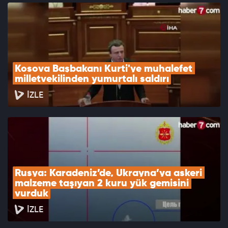
Kosova Başbakanı Kurti'ye muhalefet 
milletvekilinden yumurtalı saldırı
İZLE
Rusya: Karadeniz’de, Ukrayna’ya askeri 
malzeme taşıyan 2 kuru yük gemisini 
vurduk
İZLE