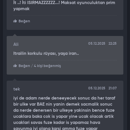
İt ..! İti ISIRMAZZZZZZ...! Maksat oyunculuktan prim
Kıyı bölgelerine yapılacak olası saldırılara karşı koymayı
yapmak
amaçlayan İran, gemilere konuşlu savunma sistemlerini de
tatbikat sırasında test etti.
Beğen
İRAN İLE BAE ARASINDAKİ ADALAR ANLAŞMAZLIĞI
Hürmüz Boğazı'na yakınlığı ve bölgedeki petrol potansiyeli
05.12.2025
22:25
Ali
sebebiyle stratejik konumda yer alan Ebu Musa ile Büyük Tunb
Itrailin korkulu rüyası, yaşa iran..
ve Küçük Tunb adalarıyla ilgili İran ve BAE hakimiyet
iddiasında bulunuyor.
Beğen
/ 4 kişi beğenmiş
Adalar 1971'e kadar İngiliz işgali altındaydı. Kasım 1971'de
İngiltere'nin adaların kontrolünü BAE'ye devrederek
çekilmesinin hemen ardından İran adalarda hakimiyeti ele
05.12.2025
21:07
tek
geçirdi. BAE, adalara askeri güçlerini konuşlandıran
iyi de adam nerde deneeyecek sonuc da her taraf
İran'ı "işgalci" olarak niteliyor. [İran balistik füze denemesi
bir ulke var BAE nin yanin demek sacmalik sonuc
yaptı] İran balistik füze denemesi yaptı
da nerde denersen bir ulkeye yakinsin bence fuze
ucaklara baka cok is yapar yine ucak olacak artik
BAE İLE İHTİLAFLI ADALARDA GÖVDE GÖSTERİSİ
ucaklari savas fuze kadar is yapamaz hava
savunma iyi olana karsi amma fuze yapar