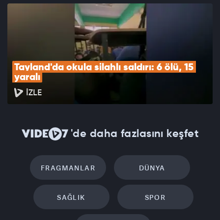
Tayland'da okula silahlı saldırı: 6 ölü, 15 
yaralı
İZLE
'de daha fazlasını keşfet
FRAGMANLAR
DÜNYA
SAĞLIK
SPOR