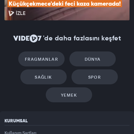
Küçükçekmece'deki feci kaza kamerada!
İZLE
'de daha fazlasını keşfet
FRAGMANLAR
DÜNYA
SAĞLIK
SPOR
YEMEK
KURUMSAL
Kullanım Şartları