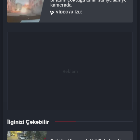
kamerada
VIDEOYU İZLE
İlginizi Çekebilir