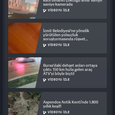
katlı binanın çöktüğü anlar saniye
saniye kamerada
VIDEOYU İZLE
İzmit Belediyesi'ne yönelik
yürütülen yolsuzluk
soruşturmasında rüşvet
görüntüleri ortaya çıktı
VIDEOYU İZLE
Bursa'daki dehşet anları ortaya
çıktı: 150 km hızla gelen araç
ATV'yi böyle biçti!
VIDEOYU İZLE
Aspendos Antik Kenti’nde 1.800
yıllık keşif!
VIDEOYU İZLE