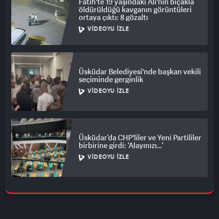
Fatih'te 19 yaşındaki Ali'nin bıçakla
öldürüldüğü kavganın görüntüleri
ortaya çıktı: 8 gözaltı
VIDEOYU İZLE
Üsküdar Belediyesi'nde başkan vekili
seçiminde gerginlik
VIDEOYU İZLE
Üsküdar’da CHP'liler ve Yeni Partililer
birbirine girdi: ‘Alayınızı…’
VIDEOYU İZLE