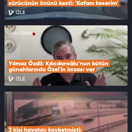
sürücünün önünü kesti: 'Kafanı keserim'
İZLE
Yılmaz Özdil: Kılıçdaroğlu'nun bütün 
günahlarında Özel'in imzası var
İZLE
3 kişi hayatını kaybetmişti: 