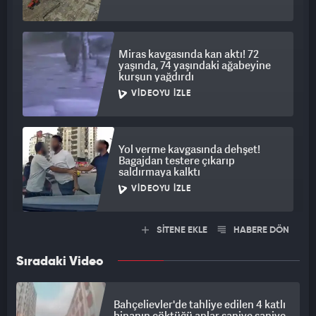
Miras kavgasında kan aktı! 72
yaşında, 74 yaşındaki ağabeyine
kurşun yağdırdı
VIDEOYU İZLE
Yol verme kavgasında dehşet!
Bagajdan testere çıkarıp
saldırmaya kalktı
VIDEOYU İZLE
SİTENE EKLE
HABERE DÖN
Sıradaki Video
Bahçelievler'de tahliye edilen 4 katlı
binanın çöktüğü anlar saniye saniye