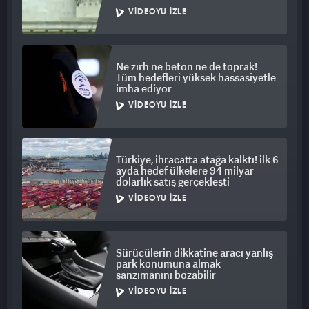
VIDEOYU İZLE
Ne zırh ne beton ne de toprak!
Tüm hedefleri yüksek hassasiyetle
imha ediyor
VIDEOYU İZLE
Türkiye, ihracatta atağa kalktı! ilk 6
ayda hedef ülkelere 94 milyar
dolarlık satış gerçekleşti
VIDEOYU İZLE
Sürücülerin dikkatine aracı yanlış
park konumuna almak
şanzımanını bozabilir
VIDEOYU İZLE