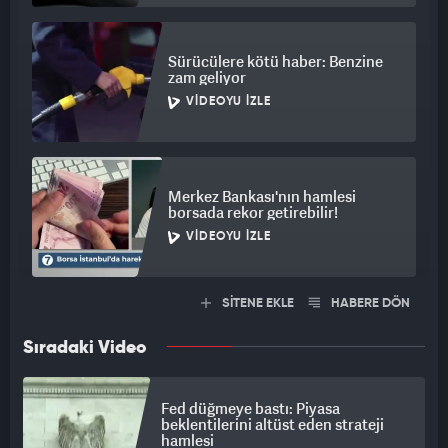
Sürücülere kötü haber: Benzine
zam geliyor
VIDEOYU İZLE
Merkez Bankası'nın hamlesi
borsada rekor getirebilir!
VIDEOYU İZLE
SİTENE EKLE
HABERE DÖN
Sıradaki Video
Fed düğmeye bastı: Piyasa
beklentilerini altüst eden strateji
hamlesi