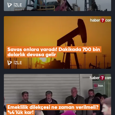
İZLE
Savaş onlara yaradı! Dakikada 700 bin 
dolarlık devasa gelir
İZLE
Emeklilik dilekçesi ne zaman verilmeli? 
%4'lük kar!