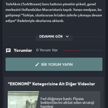
TürkAkım (TurkStream) boru hattının yönetim şirketi, genel
merkezini Hollanda’dan Macaristan’a taşıdı. Yunan medyası, bu
gelişmeyi "Türkiye, uluslararası krizden zaferle çıkmaya devam
ediyor" ifadeleriyle okurlarına aktardı.
DEVAMINI GÖR
Yorumlar
0 Yorum Var
BIR YORUM YAPIN
“EKONOMİ” Kategorisine Ait Diğer Videolar
Fed düğmeye bastı: Piyasa
beklentilerini altüst eden strateji
hamlesi