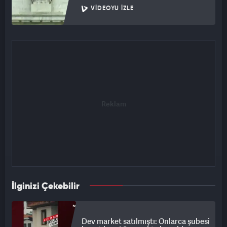
VIDEOYU İZLE
İlginizi Çekebilir
Dev market satılmıştı: Onlarca şubesi