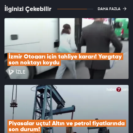
İlginizi Çekebilir
DAHA FAZLA
İzmir Otogarı için tahliye kararı! Yargıtay 
son noktayı koydu
İZLE
Piyasalar uçtu! Altın ve petrol fiyatlarında 
son durum!