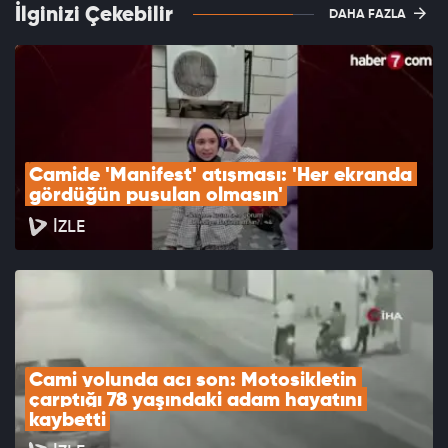
İlginizi Çekebilir
DAHA FAZLA
Camide 'Manifest' atışması: 'Her ekranda 
gördüğün pusulan olmasın'
İZLE
Cami yolunda acı son: Motosikletin 
çarptığı 78 yaşındaki adam hayatını 
kaybetti