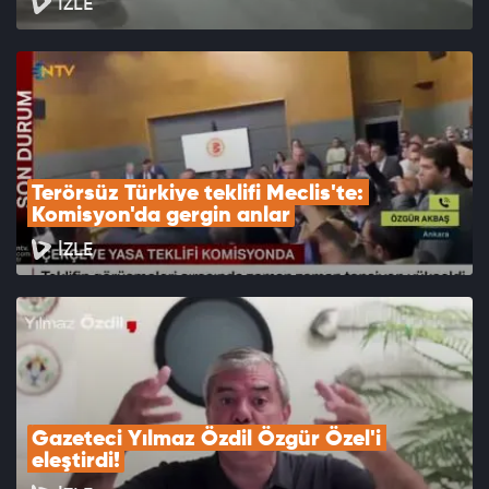
İZLE
Terörsüz Türkiye teklifi Meclis'te: 
Komisyon'da gergin anlar
İZLE
Gazeteci Yılmaz Özdil Özgür Özel'i 
eleştirdi!