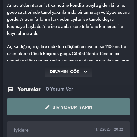
Amasra'dan Bartın istikametine kendi aracıyla giden bir aile,
gece saatlerinde tünel yakınlarında bir anne ayı ve 2 yavrusunu
gördü. Aracın farlarını fark eden ayılar ise tünele doğru
kaçmaya başladı. Aile ise o anları cep telefonu kamerası ile
kayıt altına aldı.
Aç kaldığı için şehre indikleri düşünülen ayılar ise 1100 metre
uzunluktaki tüneli koşarak geçti. Görüntülerde, tünelin bir
ucundan diğer ucuna kadar koşması nedeniyle yorulan ayıların
durup arkasındaki araca bakmaları ve yollarına devam
DEVAMINI GÖR
etmeleri de yer aldı.
Ayıların tepki vermesi nedeniyle aracın ayılara fazla
Yorumlar
0 Yorum Var
yaklaşamadığı ve tünel boyunca belli bir mesafede ayıların
arkasından seyir etmesi de görüntü kayıtlarına yansıdı.
BIR YORUM YAPIN
Ailele zaman zaman eğlenceli anlar yaşatan ayılar kimi zaman
da tedirgin anlara neden oldu.
11.12.2025
20:22
iyidere