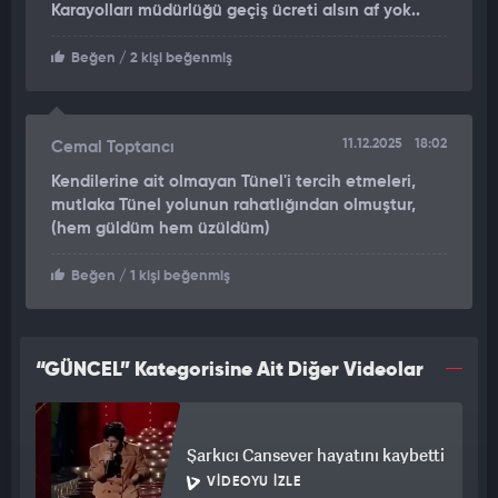
Karayolları müdürlüğü geçiş ücreti alsın af yok..
Beğen
/ 2 kişi beğenmiş
11.12.2025
18:02
Cemal Toptancı
Kendilerine ait olmayan Tünel'i tercih etmeleri,
mutlaka Tünel yolunun rahatlığından olmuştur,
(hem güldüm hem üzüldüm)
Beğen
/ 1 kişi beğenmiş
“GÜNCEL” Kategorisine Ait Diğer Videolar
Şarkıcı Cansever hayatını kaybetti
VIDEOYU İZLE