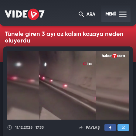
MENÜ
ARA
Tünele giren 3 ayı az kalsın kazaya neden
oluyordu
11.12.2025
17:33
PAYLAŞ