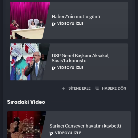
Haber7'nin mutlu günü
VIDEOYU İZLE
DSP Genel Başkanı Aksakal,
Sivas'ta konuştu
VIDEOYU İZLE
SİTENE EKLE
HABERE DÖN
Sıradaki Video
Şarkıcı Cansever hayatını kaybetti
VIDEOYU İZLE