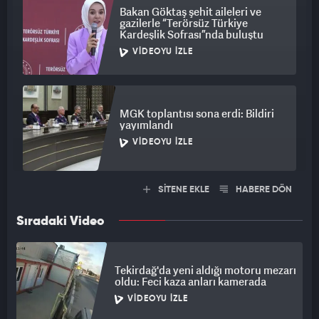
Bakan Göktaş şehit aileleri ve
gazilerle “Terörsüz Türkiye
Kardeşlik Sofrası”nda buluştu
VIDEOYU İZLE
MGK toplantısı sona erdi: Bildiri
yayımlandı
VIDEOYU İZLE
SİTENE EKLE
HABERE DÖN
Sıradaki Video
Tekirdağ'da yeni aldığı motoru mezarı
oldu: Feci kaza anları kamerada
VIDEOYU İZLE