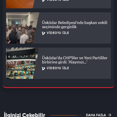
VIDEOYU İZLE
Üsküdar Belediyesi'nde başkan vekili
seçiminde gerginlik
VIDEOYU İZLE
Üsküdar’da CHP'liler ve Yeni Partililer
birbirine girdi: ‘Alayınızı…’
VIDEOYU İZLE
İlginizi Çekebilir
DAHA FAZLA