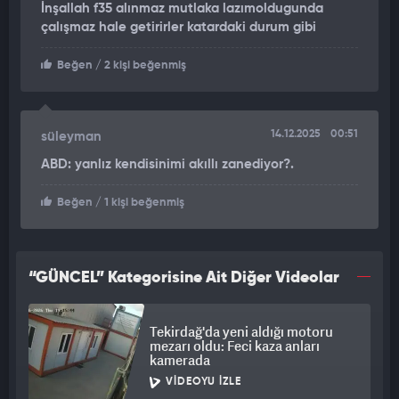
F-35 tedariğine ilişkin ABD’li muhataplarımızla yürütülen
İnşallah f35 alınmaz mutlaka lazımoldugunda
çalışmaz hale getirirler katardaki durum gibi
diplomatik temas ve görüşmeler sürmekte, F-35 tedariği
konusundaki yaptırım ve engellerin kaldırılması ve ülkemizin
Beğen
/ 2 kişi beğenmiş
programa yeniden dâhil edilmesi için istişareler devam
etmektedir.
F-35 projesine yönelik sürecin, müttefiklik ruhu çerçevesinde,
14.12.2025
00:51
süleyman
karşılıklı diyalog ve yapıcı istişareyle ele alınmasının iki ülke
ABD: yanlız kendisinimi akıllı zanediyor?.
ilişkilerine olumlu katkı sağlayacağı değerlendirilmektedir.
Beğen
/ 1 kişi beğenmiş
“GÜNCEL” Kategorisine Ait Diğer Videolar
Tekirdağ'da yeni aldığı motoru
mezarı oldu: Feci kaza anları
kamerada
VIDEOYU İZLE