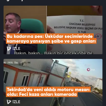
Bu kadarına pes: Üsküdar seçimlerinde 
kameraya yansıyan şaibe ve gasp anları
İZLE
Tekirdağ'da yeni aldığı motoru mezarı 
oldu: Feci kaza anları kamerada
İZLE