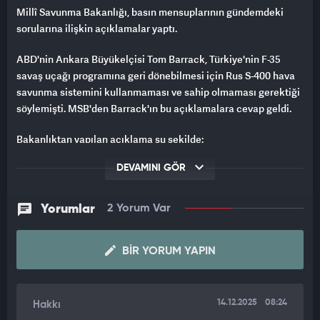
Millî Savunma Bakanlığı, basın mensuplarının gündemdeki
sorularına ilişkin açıklamalar yaptı.
ABD'nin Ankara Büyükelçisi Tom Barrack, Türkiye'nin F-35
savaş uçağı programına geri dönebilmesi için Rus S-400 hava
savunma sistemini kullanmaması ve sahip olmaması gerektiği
söylemişti. MSB'den Barrack'ın bu açıklamalara cevap geldi.
Bakanlıktan yapılan açıklama şu şekilde:
"S-400 İLE İLGİLİ YENİ BİR GELİŞME YOK"
DEVAMINI GÖR
Ülkemizin hava savunma kabiliyetini yerli ve milli sistemlerle
güçlendirmeye yönelik çalışmalarımız planlandığı şekilde
Yorumlar
2 Yorum Var
sürmektedir.
Son günlerde gündeme getirilen S-400 Hava Savunma Sistemi
BIR YORUM YAPIN
ile ilgili yeni bir gelişme bulunmamaktadır.
"F-35'LERLE İLGİLİ İSTİŞARELER DEVAM ETMEKTE"
14.12.2025
08:24
Hakkı