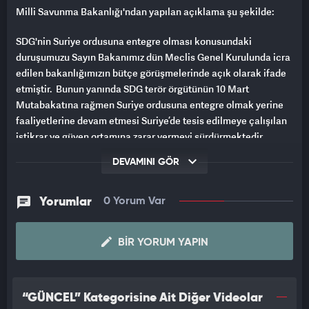
Milli Savunma Bakanlığı'ndan yapılan açıklama şu şekilde:
SDG'nin Suriye ordusuna entegre olması konusundaki
duruşumuzu Sayın Bakanımız dün Meclis Genel Kurulunda icra
edilen bakanlığımızın bütçe görüşmelerinde açık olarak ifade
etmiştir. Bunun yanında SDG terör örgütünün 10 Mart
Mutabakatına rağmen Suriye ordusuna entegre olmak yerine
faaliyetlerine devam etmesi Suriye’de tesis edilmeye çalışılan
istikrar ve güven ortamına zarar vermeyi sürdürmektedir.
DEVAMINI GÖR
Bazı ülkelerin eylem ve söylemleri ile terör örgütü SDG’yi
entegre olmama, silah bırakmama konusunda
cesaretlendirdiği görülmektedir.
Yorumlar
0 Yorum Var
SDG terör örgütünün 10 Mart Mutabakatı çerçevesinde, Suriye
ordusuna birlik olarak değil, ferdi olarak entegre olmasını
BIR YORUM YAPIN
beklediğimizi daha önce de ifade ettik.
SDG terör örgütünün zaman kazanma çabaları da boşunadır.
“GÜNCEL” Kategorisine Ait Diğer Videolar
Entegrasyondan başka seçenek sonuç vermeyecektir.