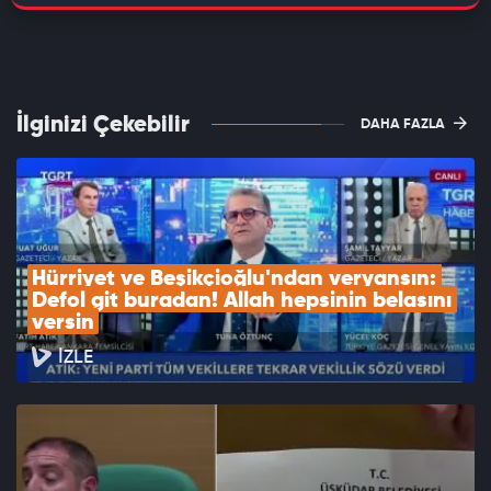
İlginizi Çekebilir
DAHA FAZLA
Hürriyet ve Beşikçioğlu'ndan veryansın: 
Defol git buradan! Allah hepsinin belasını 
versin
İZLE