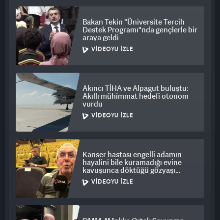
TSK’NIN GÖRÜNTÜLERE YANSIYAN SURİYE’DEKİ
Bakan Tekin "Üniversite Tercih
HAREKETLİLİĞİ
Destek Programı"nda gençlerle bir
araya geldi
Geçtiğimiz hafta içerisinde TSK’nın Suriye’deki rutin
VIDEOYU İZLE
faaliyetlerine ilişkin görüntüler üzerinden operasyon hazırlığı
yapıldığına dair iddialar gündeme getirilmiştir. Görüntülere
yansıyan faaliyetlerimiz rutin birlik değişim faaliyetleridir.
Akıncı TİHA ve Alpagut buluştu:
Akıllı mühimmat hedefi otonom
vurdu
Burada asıl takip edilmesi gereken TSK’nın hareketliliğinden
ziyade, terör örgütü SDG’nin durumu ve Suriye Ordusu’nun
VIDEOYU İZLE
faaliyetleridir.
Kanser hastası engelli adamın
hayalini bile kuramadığı evine
kavuşunca döktüğü gözyaşı
duygulandırdı
VIDEOYU İZLE