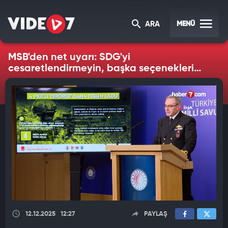
MENÜ
ARA
MSB'den net uyarı: SDG'yi
cesaretlendirmeyin, başka seçenekleri
yok!
12.12.2025
12:27
PAYLAŞ