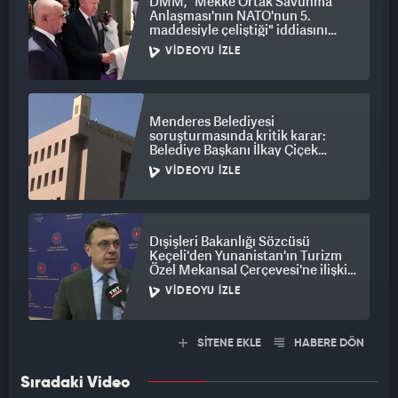
DMM, "Mekke Ortak Savunma
Anlaşması'nın NATO'nun 5.
maddesiyle çeliştiği" iddiasını
yalanladı
VIDEOYU İZLE
Menderes Belediyesi
soruşturmasında kritik karar:
Belediye Başkanı İlkay Çiçek
tutuklandı
VIDEOYU İZLE
Dışişleri Bakanlığı Sözcüsü
Keçeli'den Yunanistan'ın Turizm
Özel Mekansal Çerçevesi'ne ilişkin
açıklama
VIDEOYU İZLE
SİTENE EKLE
HABERE DÖN
Sıradaki Video