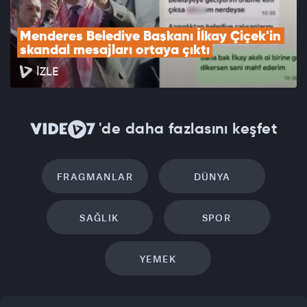
Menderes Belediye Başkanı İlkay Çiçek'in 
skandal mesajları ortaya çıktı
İZLE
'de daha fazlasını keşfet
FRAGMANLAR
DÜNYA
SAĞLIK
SPOR
YEMEK