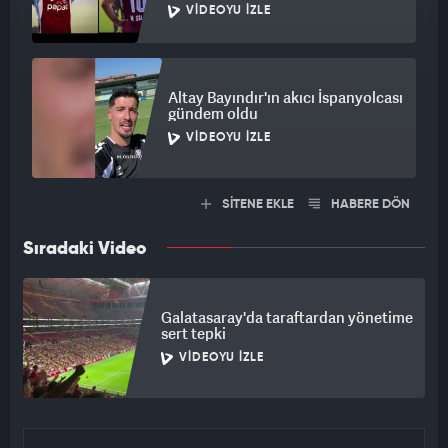
VIDEOYU İZLE
Altay Bayındır'ın akıcı İspanyolcası
gündem oldu
VIDEOYU İZLE
SİTENE EKLE
HABERE DÖN
Sıradaki Video
Galatasaray'da taraftardan yönetime
sert tepki
VIDEOYU İZLE