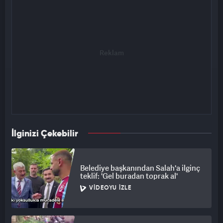
İlginizi Çekebilir
Belediye başkanından Salah'a ilginç
teklif: 'Gel buradan toprak al'
VIDEOYU İZLE