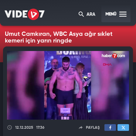
MENÜ
ARA
Umut Camkıran, WBC Asya ağır sıklet
kemeri için yarın ringde
12.12.2025
17:36
PAYLAŞ