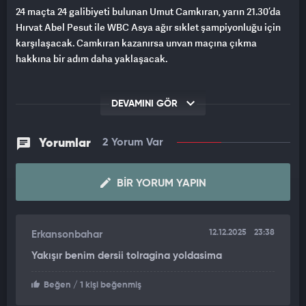
24 maçta 24 galibiyeti bulunan Umut Camkıran, yarın 21.30’da
Hırvat Abel Pesut ile WBC Asya ağır sıklet şampiyonluğu için
karşılaşacak. Camkıran kazanırsa unvan maçına çıkma
hakkına bir adım daha yaklaşacak.
DEVAMINI GÖR
Yorumlar
2 Yorum Var
BIR YORUM YAPIN
12.12.2025
23:38
Erkansonbahar
Yakışır benim dersii tolragina yoldasima
Beğen
/ 1 kişi beğenmiş