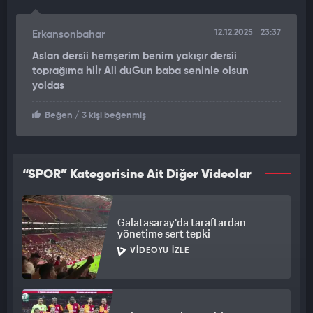
12.12.2025
23:37
Erkansonbahar
Aslan dersii hemşerim benim yakışır dersii
toprağıma hiİr Ali duGun baba seninle olsun
yoldas
Beğen
/ 3 kişi beğenmiş
“SPOR” Kategorisine Ait Diğer Videolar
Galatasaray'da taraftardan
yönetime sert tepki
VIDEOYU İZLE