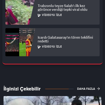
Trabzonlu teyze Salah'ı ilk kez
görünce verdiği tepki viral oldu
VIDEOYU İZLE
Icardı Galatasaray'ın tören teklifini
redetti
VIDEOYU İZLE
İlginizi Çekebilir
DAHA FAZLA