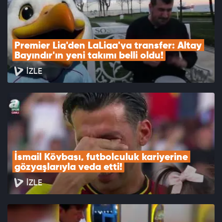
Premier Lig'den LaLiga'ya transfer: Altay 
Bayındır'ın yeni takımı belli oldu!
İZLE
İsmail Köybaşı, futbolculuk kariyerine 
gözyaşlarıyla veda etti!
İZLE