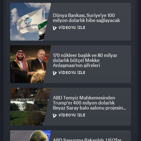
Dünya Bankası, Suriye'ye 100
milyon dolarlık hibe sağlayacak
VIDEOYU İZLE
170 nükleer başlık ve 80 milyar
dolarlık bütçe! Mekke
Anlaşması'nın şifreleri
VIDEOYU İZLE
ABD Temyiz Mahkemesinden
Trump'ın 400 milyon dolarlık
Beyaz Saray balo salonu projesine
engel
VIDEOYU İZLE
ABD Savunma Bakanlığı, UFO'lar