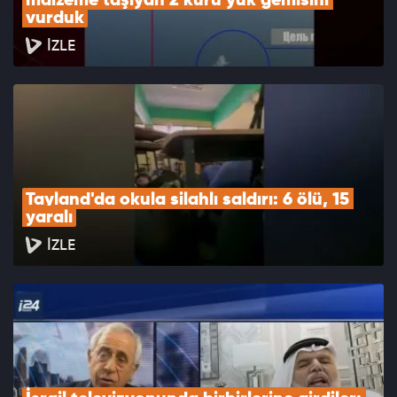
malzeme taşıyan 2 kuru yük gemisini 
vurduk
İZLE
Tayland'da okula silahlı saldırı: 6 ölü, 15 
yaralı
İZLE