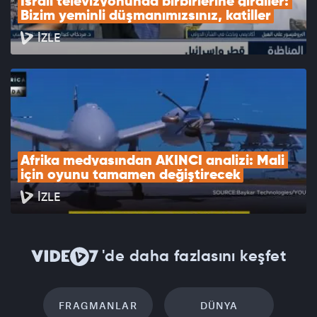
İsrail televizyonunda birbirlerine girdiler: 
Bizim yeminli düşmanımızsınız, katiller
İZLE
Afrika medyasından AKINCI analizi: Mali 
için oyunu tamamen değiştirecek
İZLE
'de daha fazlasını keşfet
FRAGMANLAR
DÜNYA