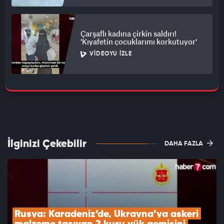
Çarşaflı kadına çirkin saldırı!
'Kıyafetin çocuklarımı korkutuyor'
VIDEOYU İZLE
İlginizi Çekebilir
DAHA FAZLA
Rusya: Karadeniz’de, Ukrayna’ya askeri 