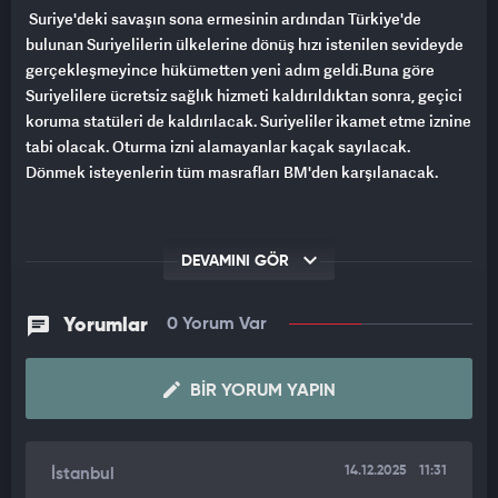
Suriye'deki savaşın sona ermesinin ardından Türkiye'de
bulunan Suriyelilerin ülkelerine dönüş hızı istenilen sevideyde
gerçekleşmeyince hükümetten yeni adım geldi.Buna göre
Suriyelilere ücretsiz sağlık hizmeti kaldırıldıktan sonra, geçici
koruma statüleri de kaldırılacak. Suriyeliler ikamet etme iznine
tabi olacak. Oturma izni alamayanlar kaçak sayılacak.
Dönmek isteyenlerin tüm masrafları BM'den karşılanacak.
DEVAMINI GÖR
Yorumlar
0 Yorum Var
BIR YORUM YAPIN
14.12.2025
11:31
İstanbul