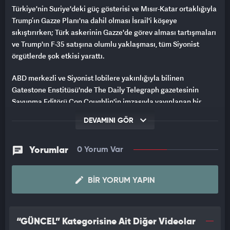
Türkiye'nin Suriye'deki güç gösterisi ve Mısır-Katar ortaklığıyla
Trump’ın Gazze Planı'na dahil olması İsrail'i köşeye
sıkıştırırken; Türk askerinin Gazze'de görev alması tartışmaları
ve Trump'ın F-35 satışına olumlu yaklaşması, tüm Siyonist
örgütlerde şok etkisi yarattı.
ABD merkezli ve Siyonist lobilere yakınlığıyla bilinen
Gatestone Enstitüsü'nde The Daily Telegraph gazetesinin
Savunma Editörü Con Coughlin'in imzasıyla yayınlanan bir
analizde, Türkiye'ye F-35 savaş uçaklarının satılmasının, İsrail'i
DEVAMINI GÖR
hedef alacak yeni bir savaşı garantileyeceği iddia edildi.
Analizde, Trump'ın bu satışla Türkiye'yi Rusya'dan uzaklaştırıp
ABD'ye yaklaştıracağına inandığı, ancak bu hamlenin Hamas'ı
Yorumlar
0 Yorum Var
destekleyen bir ülkeye son teknoloji silah vermek anlamına
geleceği ve barut fıçısı bölgeyi ateşleyeceği vurgulandı.
BIR YORUM YAPIN
Ancak son aylarda Trump'ın Türkiye'nin F-35 programından
çıkarılması kararını gözden geçirdiği, bunun arkasında ise
Türkiye'nin Gazze'deki ateşkese Hamas'ı ikna etmede kilit rol
“GÜNCEL” Kategorisine Ait Diğer Videolar
oynadığına dair bir izlenimin yattığı belirtildi. Trump'ın,