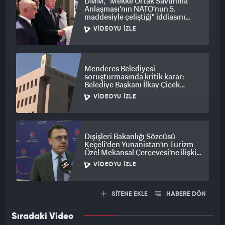
DMM, "Mekke Ortak Savunma
Anlaşması'nın NATO'nun 5.
maddesiyle çeliştiği" iddiasını
yalanladı
VIDEOYU İZLE
Menderes Belediyesi
soruşturmasında kritik karar:
Belediye Başkanı İlkay Çiçek
tutuklandı
VIDEOYU İZLE
Dışişleri Bakanlığı Sözcüsü
Keçeli'den Yunanistan'ın Turizm
Özel Mekansal Çerçevesi'ne ilişkin
açıklama
VIDEOYU İZLE
SİTENE EKLE
HABERE DÖN
Sıradaki Video