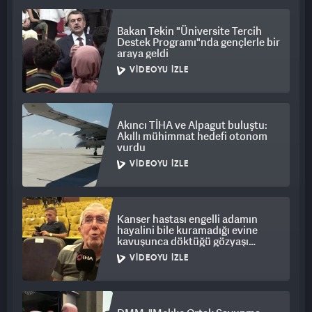
ateşkesin sağlanmasındaki rolü nedeniyle Başkan Erdoğan'a
Bakan Tekin "Üniversite Tercih
övgü dolu sözler sarf ettiği, "Başkan Erdoğan harikaydı.
Destek Programı"nda gençlerle bir
Gerçekten çok yardımcı oldu, çünkü çok saygı duyulan
araya geldi
biri" ifadelerini kullandığına dikkat çekildi.
VIDEOYU İZLE
Akıncı TİHA ve Alpagut buluştu:
Akıllı mühimmat hedefi otonom
vurdu
VIDEOYU İZLE
Kanser hastası engelli adamın
hayalini bile kuramadığı evine
kavuşunca döktüğü gözyaşı
duygulandırdı
VIDEOYU İZLE