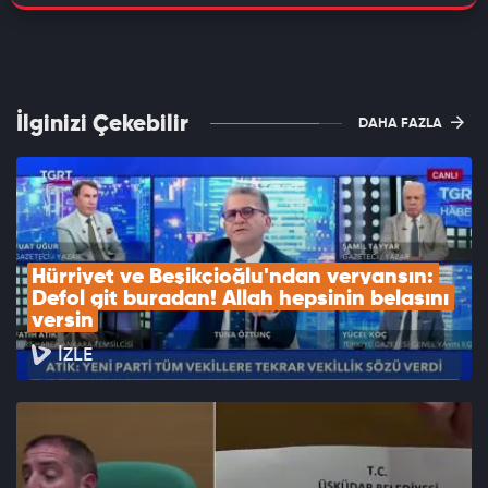
İlginizi Çekebilir
DAHA FAZLA
Hürriyet ve Beşikçioğlu'ndan veryansın: 
Defol git buradan! Allah hepsinin belasını 
versin
İZLE