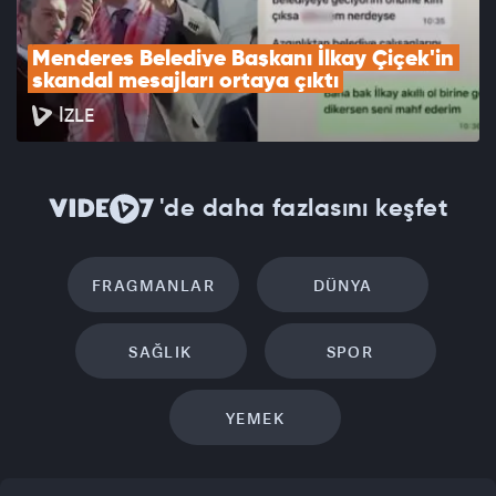
Menderes Belediye Başkanı İlkay Çiçek'in 
skandal mesajları ortaya çıktı
İZLE
'de daha fazlasını keşfet
FRAGMANLAR
DÜNYA
SAĞLIK
SPOR
YEMEK