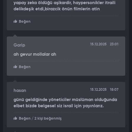
yapay zeka öldüğü aşikardir, haypersonikler itraili
bilgisi aktarıldı.
delikdeşik etdi,birazcik önün filmlerin atin
Beğen
15.12.2025
23:01
Garip
ah gevur mollalar ah
Beğen
15.12.2025
18:07
hasan
günü geldiğinde yöneticiler müslüman olduğunda
elbet bizde belgesel siz israil için yayınlarız.
Beğen
/ 2 kişi beğenmiş