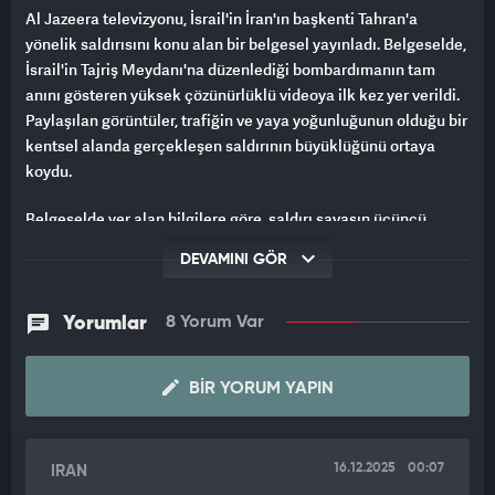
Al Jazeera televizyonu, İsrail'in İran'ın başkenti Tahran'a
yönelik saldırısını konu alan bir belgesel yayınladı. Belgeselde,
İsrail'in Tajriş Meydanı'na düzenlediği bombardımanın tam
anını gösteren yüksek çözünürlüklü videoya ilk kez yer verildi.
Paylaşılan görüntüler, trafiğin ve yaya yoğunluğunun olduğu bir
kentsel alanda gerçekleşen saldırının büyüklüğünü ortaya
koydu.
Belgeselde yer alan bilgilere göre, saldırı savaşın üçüncü
gününde gerçekleşti. İsrail'in Tahran'daki meydana düzenlediği
DEVAMINI GÖR
bombardıman sonucunda, aralarında hamile bir kadın ve 16
yaşında bir çocuğun da bulunduğu 18 sivil hayatını kaybetti.
Yorumlar
8 Yorum Var
İRAN'DAN MİSİLLEME GELDİ
Al Jazeera'daki belgesele göre, İran bu saldırıya füzeler ve
BIR YORUM YAPIN
insansız hava araçlarıyla misillemede bulundu. Çatışmaların
devamında İsrail'de 32 kişi hayatını kaybederken, İran'daki can
kaybının çok daha ağır olduğu belirtildi. Belgeselde, İran
16.12.2025
00:07
IRAN
tarafında 1.064 kişinin öldüğü ve binlerce kişinin de yaralandığı