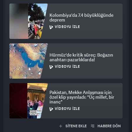
Kolombiya'da 7.4 büyüklüğünde
deprem
VIDEOYU İZLE
Hürmüz'de kritik süreç: Boğazın
anahtarı pazarlıklarda!
VIDEOYU İZLE
Pakistan, Mekke Anlaşması için
özel klip yayınladı: "Üç millet, bir
inanç"
VIDEOYU İZLE
SİTENE EKLE
HABERE DÖN