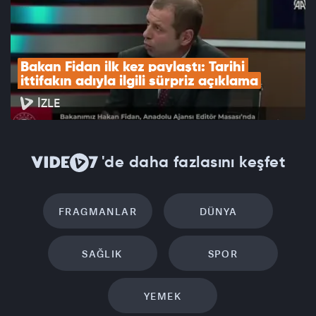
Bakan Fidan ilk kez paylaştı: Tarihi 
ittifakın adıyla ilgili sürpriz açıklama
İZLE
'de daha fazlasını keşfet
FRAGMANLAR
DÜNYA
SAĞLIK
SPOR
YEMEK