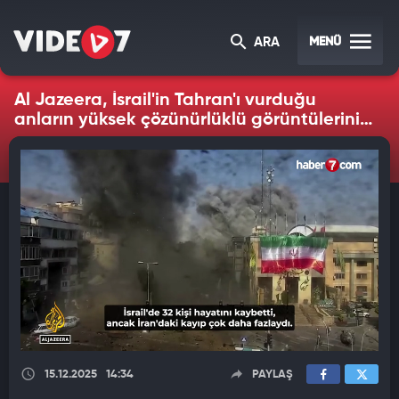
MENÜ
ARA
Al Jazeera, İsrail'in Tahran'ı vurduğu
anların yüksek çözünürlüklü görüntülerini
yayınladı
15.12.2025
14:34
PAYLAŞ