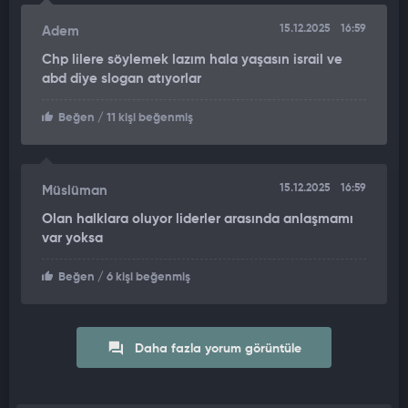
15.12.2025
16:59
Adem
Chp lilere söylemek lazım hala yaşasın israil ve
abd diye slogan atıyorlar
Beğen
/ 11 kişi beğenmiş
15.12.2025
16:59
Müslüman
Olan halklara oluyor liderler arasında anlaşmamı
var yoksa
Beğen
/ 6 kişi beğenmiş
Daha fazla yorum görüntüle