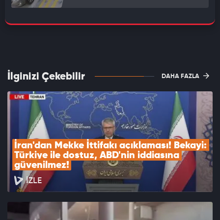
İlginizi Çekebilir
DAHA FAZLA
İran'dan Mekke İttifakı açıklaması! Bekayi: 
Türkiye ile dostuz, ABD'nin iddiasına 
güvenilmez!
İZLE