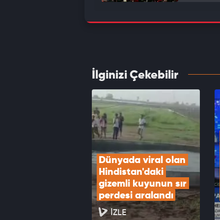
Bakan 
vatand
VID
İlginizi Çekebilir
Camide
pusul
VID
Dünyada viral olan 
Hindistan'daki 
gizemli kuyunun sır 
perdesi aralandı
İZLE