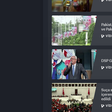
VID
Pakist
ve Pak
VID
DSP Ge
VID
Suça s
içere
edildi
VID