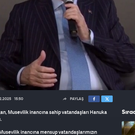
12.2025
15:50
PAYLAŞ
n, Musevilik inancına sahip vatandaşları Hanuka
Sıra
.
usevilik inancına mensup vatandaşlarımızın