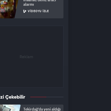
alarmı
VIDEOYU İZLE
izi Çekebilir
Tekirdağ'da yeni aldığı