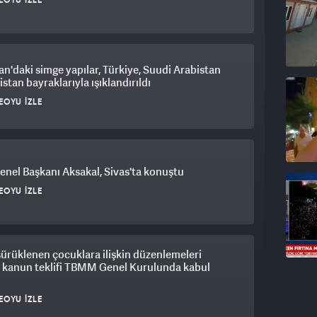
EOYU İZLE
an'daki simge yapılar, Türkiye, Suudi Arabistan
istan bayraklarıyla ışıklandırıldı
EOYU İZLE
nel Başkanı Aksakal, Sivas'ta konuştu
EOYU İZLE
ürüklenen çocuklara ilişkin düzenlemeleri
n kanun teklifi TBMM Genel Kurulunda kabul
EOYU İZLE