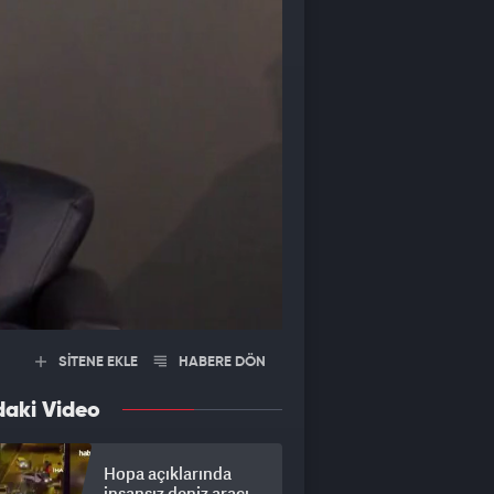
SİTENE EKLE
HABERE DÖN
daki Video
Hopa açıklarında
insansız deniz aracı