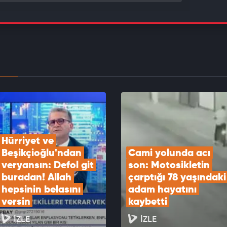
Çiftçi ve Bakan Güler Esenyurt'ta esnaf ve
aşla bir araya geldi
EOYU İZLE
 'Manifest' atışması: 'Her ekranda gördüğün
an olmasın'
EOYU İZLE
Hürriyet ve 
Beşikçioğlu'ndan 
Cami yolunda acı 
veryansın: Defol git 
son: Motosikletin 
buradan! Allah 
çarptığı 78 yaşındaki 
hepsinin belasını 
adam hayatını 
versin
kaybetti
İZLE
İZLE