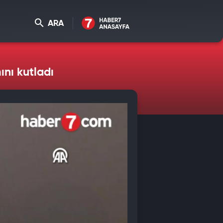
ARA
nı kutladı