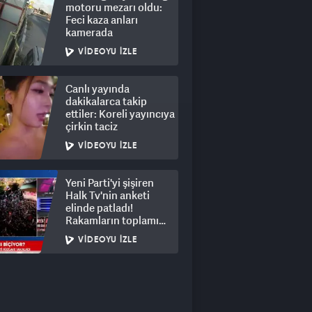
motoru mezarı oldu:
Feci kaza anları
kamerada
VIDEOYU İZLE
Canlı yayında
dakikalarca takip
ettiler: Koreli yayıncıya
çirkin taciz
VIDEOYU İZLE
Yeni Parti'yi şişiren
Halk Tv'nin anketi
elinde patladı!
Rakamların toplamı
dalga konusu oldu
VIDEOYU İZLE