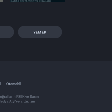
YEMEK
i
Otomobil
toğrafların FSEK ve Basın
ya A.Ş.'ye aittir. İzin