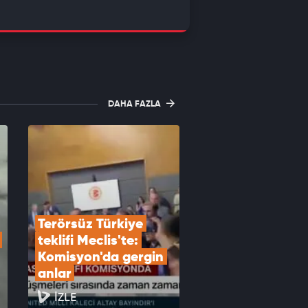
DAHA FAZLA
Terörsüz Türkiye 
teklifi Meclis'te: 
Komisyon'da gergin 
anlar
İZLE