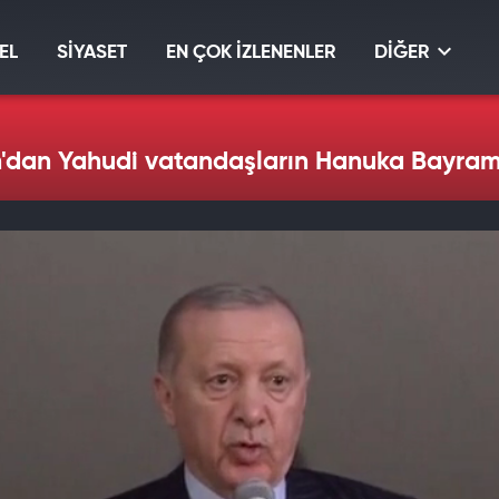
EL
SİYASET
EN ÇOK İZLENENLER
DİĞER
dan Yahudi vatandaşların Hanuka Bayramı