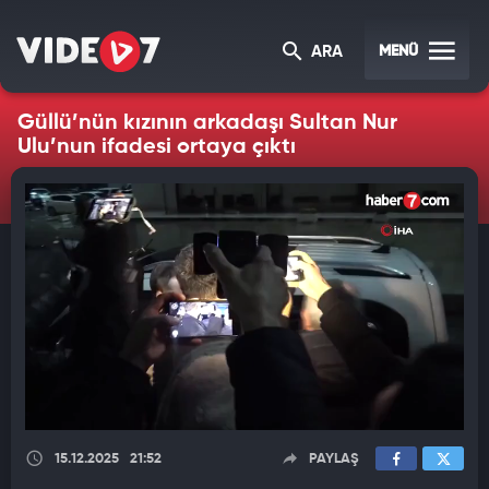
MENÜ
ARA
Güllü’nün kızının arkadaşı Sultan Nur
Ulu’nun ifadesi ortaya çıktı
15.12.2025
21:52
PAYLAŞ