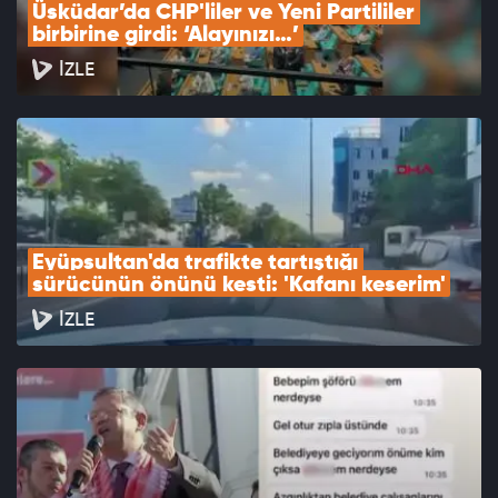
Üsküdar’da CHP'liler ve Yeni Partililer 
birbirine girdi: ‘Alayınızı…’
İZLE
Eyüpsultan'da trafikte tartıştığı 
sürücünün önünü kesti: 'Kafanı keserim'
İZLE