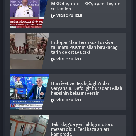
MSB duyurdu: TSK'ya yeni Tayfun
sistemleri!
VIDEOYU İZLE
Erdoğan'dan Terörsüz Türkiye
talimatı! PKK'nın silah bırakacağı
tarih de ortaya çıktı
VIDEOYU İZLE
Hürriyet ve Beşikçioğlu'ndan
veryansın: Defol git buradan! Allah
hepsinin belasını versin
VIDEOYU İZLE
Tekirdağ'da yeni aldığı motoru
mezarı oldu: Feci kaza anları
kamerada