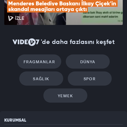
Menderes Belediye Başkanı İlkay Çiçek'in 
skandal mesajları ortaya çıktı
İZLE
'de daha fazlasını keşfet
FRAGMANLAR
DÜNYA
SAĞLIK
SPOR
YEMEK
KURUMSAL