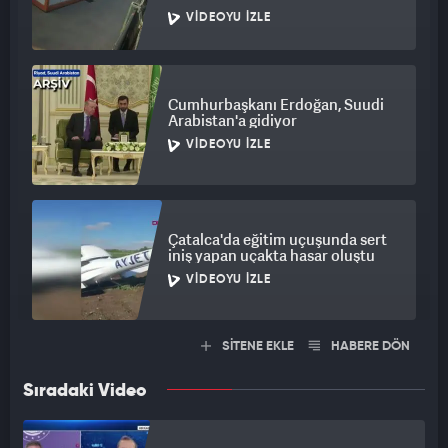
VIDEOYU İZLE
Cumhurbaşkanı Erdoğan, Suudi
Arabistan'a gidiyor
VIDEOYU İZLE
Çatalca'da eğitim uçuşunda sert
iniş yapan uçakta hasar oluştu
VIDEOYU İZLE
SİTENE EKLE
HABERE DÖN
Sıradaki Video