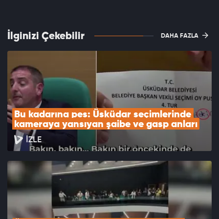
İlginizi Çekebilir
DAHA FAZLA
Bu kadarına pes: Üsküdar seçimlerinde 
kameraya yansıyan şaibe ve gasp anları
İZLE