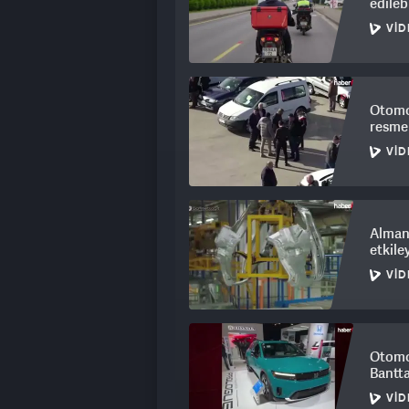
edilebi
VID
Otomot
resme
VID
Alman
etkile
VID
Otomot
Bantta
VID