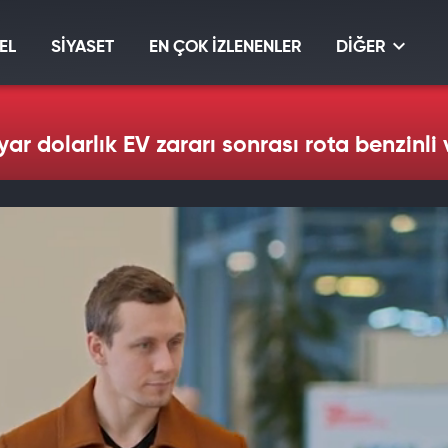
EL
SİYASET
EN ÇOK İZLENENLER
DİĞER
lyar dolarlık EV zararı sonrası rota benzinli