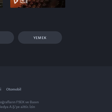
İZLE
YEMEK
i
Otomobil
toğrafların FSEK ve Basın
ya A.Ş.'ye aittir. İzin