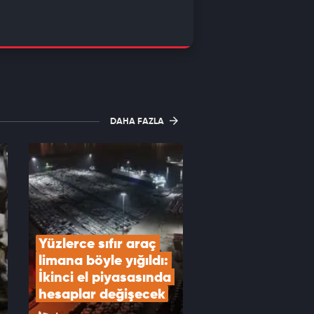
DAHA FAZLA
Yüzlerce sıfır araç 
limana böyle yığıldı: 
İkinci el piyasasında 
hesaplar değişecek