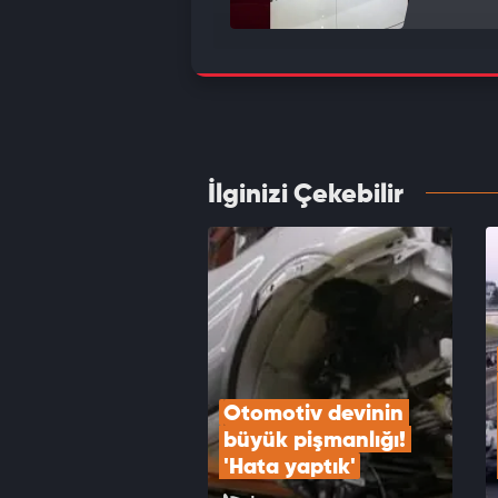
Sürücü
değil 
VID
İlginizi Çekebilir
Otomot
VID
Otomotiv devinin 
büyük pişmanlığı! 
'Hata yaptık'