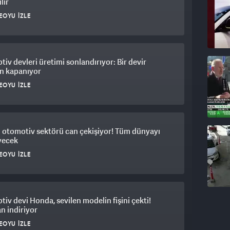
lir
EOYU İZLE
iv devleri üretimi sonlandırıyor: Bir devir
n kapanıyor
EOYU İZLE
 otomotiv sektörü can çekişiyor! Tüm dünyayı
yecek
EOYU İZLE
iv devi Honda, sevilen modelin fişini çekti!
n indiriyor
EOYU İZLE