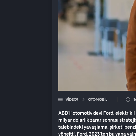
VIDEO7
OTOMOBİL
1
ABD’li otomotiv devi Ford, elektrikl
milyar dolarlık zarar sonrası stratejis
talebindeki yavaşlama, şirketi benzi
yöneltti. Ford, 2023’ten bu yana yal