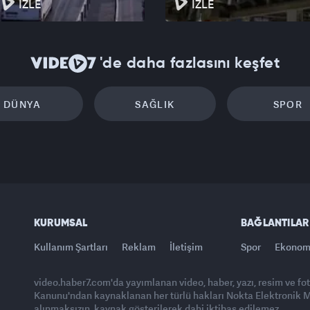
İZLE
İZLE
'de daha fazlasını keşfet
DÜNYA
SAĞLIK
SPOR
KURUMSAL
BAĞLANTILAR
Kullanım Şartları
Reklam
İletişim
Spor
Ekonom
video.haber7.com'da yayımlanan video, haber, yazı, resim ve fo
Kanunu'ndan kaynaklanan her türlü hakları Nokta Elektronik Med
alınmaksızın, kaynak gösterilerek dahi iktibas edilemez.