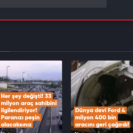
ler dikkat! Bu hatayı yapan yandı! Ehliyet geçici
kalıcı iptal olacak
EOYU İZLE
iv devinin büyük pişmanlığı! 'Hata yaptık'
EOYU İZLE
Her şey değişti! 33 
milyon araç sahibini 
ilgilendiriyor! 
Dünya devi Ford 4 
Paranızı peşin 
milyon 400 bin 
alacaksınız
aracını geri çağırdı!