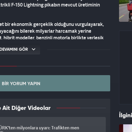
rikli F-150 Lightning pikabın mevcut üretiminin
net bir ekonomik gerçeklik olduğunu vurgulayarak,
mayacağını bilerek milyarlar harcamak yerine
, hibrit modeller, benzinli motorla birlikte yerleşik
raçlar ve daha erişilebilir EV projelerine odaklanacak.
DEVAMINI GÖR
sinin ise 2027 hedefiyle devam edeceği bildirildi.
n yüzde 50’sini hibrit, uzun menzilli ve elektrikli
 Kentucky’deki batarya fabrikasının enerji
lanlanıyor. Öte yandan, Güney Koreli SK Group ile
arın 6 milyar dolarlık kısmını oluşturdu. Tüm bu
BIR YORUM YAPIN
ne ilişkin vergi öncesi kâr beklentisini 7 milyar
Ait Diğer Videolar
İlgin
RK'ten milyonlara uyarı: Trafikten men