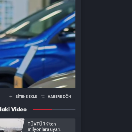
SİTENE EKLE
HABERE DÖN
daki Video
TÜVTÜRK'ten
milyonlara uyarı: