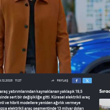
6.12.2025
11:27
PAYLAŞ
i araç yatırımlarından kaynaklanan yaklaşık 19,5
Sıra
inde sert bir değişikliğe gitti. Küresel elektrikli araç
nli ve hibrit modellere yeniden ağırlık vermeye
nızca elektrikli araç segmentinde 13 milyar doları