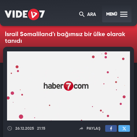
MENÜ
ARA
İsrail Somaliland'ı bağımsız bir ülke olarak
tanıdı
26.12.2025
21:15
PAYLAŞ