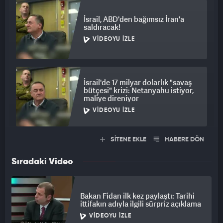
İsrail, ABD'den bağımsız İran'a
saldıracak!
VIDEOYU İZLE
İsrail'de 17 milyar dolarlık "savaş
bütçesi" krizi: Netanyahu istiyor,
maliye direniyor
VIDEOYU İZLE
SİTENE EKLE
HABERE DÖN
Sıradaki Video
Bakan Fidan ilk kez paylaştı: Tarihi
ittifakın adıyla ilgili sürpriz açıklama
VIDEOYU İZLE