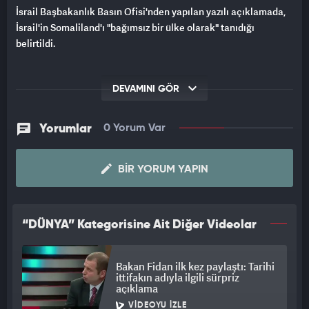
İsrail Başbakanlık Basın Ofisi'nden yapılan yazılı açıklamada,
İsrail'in Somaliland'ı "bağımsız bir ülke olarak" tanıdığı
belirtildi.
DEVAMINI GÖR
Yorumlar
0 Yorum Var
BIR YORUM YAPIN
“DÜNYA” Kategorisine Ait Diğer Videolar
Bakan Fidan ilk kez paylaştı: Tarihi
ittifakın adıyla ilgili sürpriz
açıklama
VIDEOYU İZLE