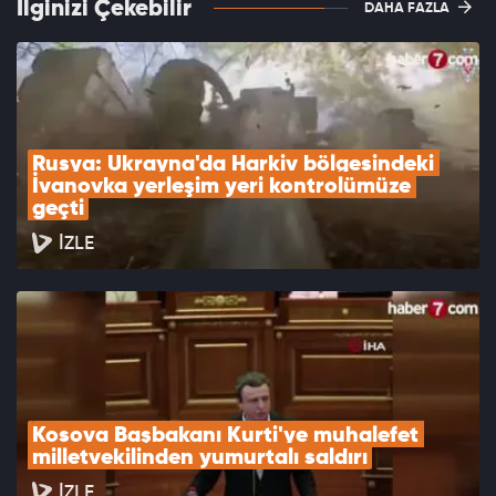
İlginizi Çekebilir
DAHA FAZLA
Rusya: Ukrayna'da Harkiv bölgesindeki 
İvanovka yerleşim yeri kontrolümüze 
geçti
İZLE
Kosova Başbakanı Kurti'ye muhalefet 
milletvekilinden yumurtalı saldırı
İZLE