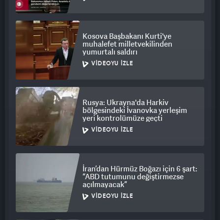
Kosova Başbakanı Kurti'ye
muhalefet milletvekilinden
yumurtalı saldırı
VIDEOYU İZLE
Rusya: Ukrayna'da Harkiv
bölgesindeki İvanovka yerleşim
yeri kontrolümüze geçti
VIDEOYU İZLE
İran’dan Hürmüz Boğazı için 6 şart:
“ABD tutumunu değiştirmezse
açılmayacak”
VIDEOYU İZLE