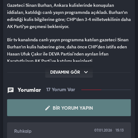
Gazeteci Sinan Burhan, Ankara kulislerinde konuşulan
iddiaları, katıldığı canlı yayın programında açıkladı. Burhan'ın
edindiği kulis bilgilerine göre; CHP'den 3-4 milletvekilinin daha
AK Parti'ye geçmesi bekleniyor.
Bir tv kanalında canlı yayın programına katılan gazeteci Sinan
Burhan'ın kulis haberine göre, daha önce CHP’den istifa eden
Hasan Ufuk Çakır ile DEVA Partisi’nden ayrılan İrfan
Karatutlu’nun AK Parti’ye katılımı kesinleşti.
DEVAMINI GÖR
Burhan, ayrıca DEVA Partisi’nden AK Parti’ye ilk kez bir
milletvekilinin geçiş yapmasının da dikkat çekici olduğunu
ifade etti.
Yorumlar
17 Yorum Var
"ÇOK SES GETİRECEK İSİM"
BIR YORUM YAPIN
Burhan, asıl sürprizin ise Gelecek Partisi’nden istifa eden
İstanbul Milletvekili İsa Mesih Şahin olduğunu söyledi.
07.01.2026
15:13
Ruhkalp
Daha önce Yeniyol Grup Başkanvekilliği görevinde bulunan