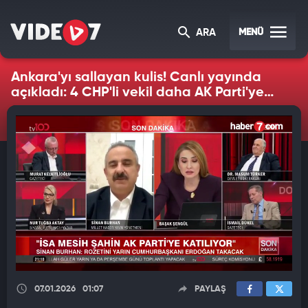
MENÜ
ARA
Ankara'yı sallayan kulis! Canlı yayında
açıkladı: 4 CHP'li vekil daha AK Parti'ye
geçiyor!
07.01.2026
01:07
PAYLAŞ