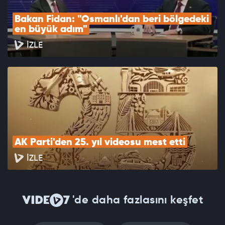
Bakan Fidan: "Osmanlı'dan beri bölgedeki 
en büyük adım"
İZLE
AK Parti'den 25. yıl videosu mest etti
İZLE
'de daha fazlasını keşfet