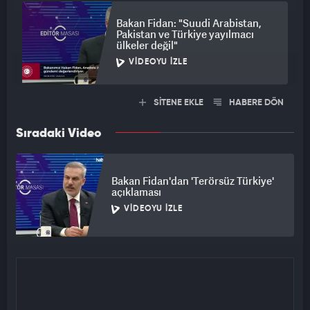
Bakan Fidan: "Suudi Arabistan,
Pakistan ve Türkiye yayılmacı
ülkeler değil"
VIDEOYU İZLE
SİTENE EKLE
HABERE DÖN
Sıradaki Video
Bakan Fidan'dan 'Terörsüz Türkiye'
açıklaması
VIDEOYU İZLE