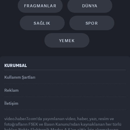
FRAGMANLAR
DÜNYA
SAĞLIK
SPOR
YEMEK
KURUMSAL
Kullanım Şartları
Reklam
İletişim
video.haber7.com'da yayımlanan video, haber, yazı, resim ve
fotoğrafların FSEK ve Basın Kanunu'ndan kaynaklanan her türlü
hakları Nokta Elektronik Medya A.Ş.'ye aittir. İzin alınmaksızın,