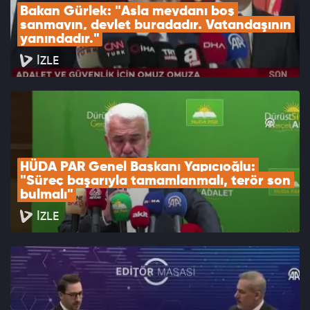
Bakan Gürlek: "Asla meydanı boş 
sanmayın, devlet buradadır. Vatandaşının 
yanındadır."
İZLE
HÜDA PAR Genel Başkanı Yapıcıoğlu: 
"Süreç başarıyla tamamlanmalı, terör son 
bulmalı"
İZLE