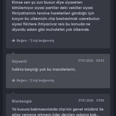
Kimse sen şu sun busun diye siyaseten
Şahin’in, yarın AK Parti’ye katılacağı ve rozetinin
kötülemiyor siyasi partiler deki vekiller siyasi
Cumhurbaşkanı Recep Tayyip Erdoğan tarafından takılacağı
fikriyatlarinin tersine hareketleri gördüğü için
iddia edildi.
kızıyor bu ulkemizin chp bastaolmak uzerebutun
siyasi fikirlere ihtiyacivar reis bu konuda ne
YENİ TRANSFERLER YOLDA
diyordu adam gibi muhalefet yok ülkemde.
AK Parti’ye katılımların bununla sınırlı kalmayacağını dile
Beğen
/ 3 kişi beğenmiş
getiren Burhan, önümüzdeki günlerde hem bağımsız
milletvekillerinden hem de Meclis’te temsil edilen ancak
kamuoyunun pek beklemediği partilerden yeni geçişlerin
yaşanabileceğini kaydetti.
07.01.2026
08:52
Kayserili
halkta karşılığı yok bu transferlerin.
"CHP'DEN 3-4 VEKİL AK PARTİ'YE GEÇECEK" İDDİASI
Beğen
/ 3 kişi beğenmiş
Programda en çok konuşulan başlıklardan biri ise CHP’ye
ilişkin kulis bilgisi oldu.
Sinan Burhan,
"CHP'den 3 ya da 4 milletvekilinin AK Parti’ye
07.01.2026
07:58
Blackeagle
geçme ihtimali var. Bu konuda ciddi duyumlar
Ya kusura bakmasınlarda chp'nin genel müdürü ile
alıyoruz"
ifadelerini kullandı.
pilav yemeye gitmem,lider denilen adama bak..