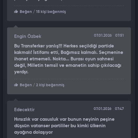
Beğen
/ 15 kişi beğenmiş
07.01.2026
07:51
Engin Özbek
Bu Transferker yanlış!!! Herkes seçildiği partide
kakmalı! İstifamı etti, Bağımsız kalmalı. Seçmenine
ihanet etmemeli. Nokta... Burası oyun sahnesi
değil, Milletin temsil ve emanetin sahip çıkılacağı
yerdşr.
Beğen
/ 2 kişi beğenmiş
07.01.2026
07:47
Edecektir
Hırsızlık var casusluk var bunun neyinin peşine
düşsün vatanser partililer bu kimki ülkenin
ayağına dolaşıyor