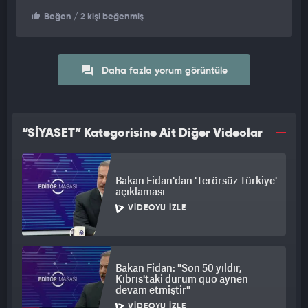
Beğen
/ 2 kişi beğenmiş
Daha fazla yorum görüntüle
“SİYASET” Kategorisine Ait Diğer Videolar
Bakan Fidan'dan 'Terörsüz Türkiye'
açıklaması
VIDEOYU İZLE
Bakan Fidan: "Son 50 yıldır,
Kıbrıs'taki durum quo aynen
devam etmiştir"
VIDEOYU İZLE