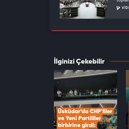
VID
Freni 
Ölü ve
VID
İlginizi Çekebilir
Vahim 
olabil
VID
Üsküdar’da CHP'liler 
ve Yeni Partililer 
birbirine girdi: 