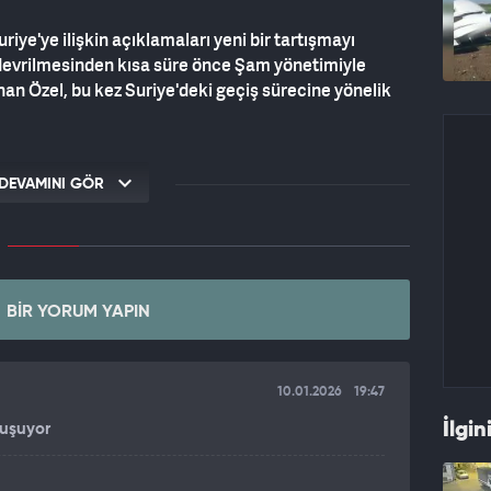
iye'ye ilişkin açıklamaları yeni bir tartışmayı
 devrilmesinden kısa süre önce Şam yönetimiyle
an Özel, bu kez Suriye'deki geçiş sürecine yönelik
RA'YI HEDEF ALDI
DEVAMINI GÖR
abul etmediği ve sahada çatışmaların sürdüğü bir
li hükümetini hedef alan ifadeler kullandı. Özel,
yi temsil etmeyen birtakım unsurların İngiltere,
 yönetime gelmesi var. Geçici yönetimin Suriye'nin
fından üstlenilmesi söz konusu"
dedi.
BIR YORUM YAPIN
10.01.2026
19:47
İlgin
uşuyor