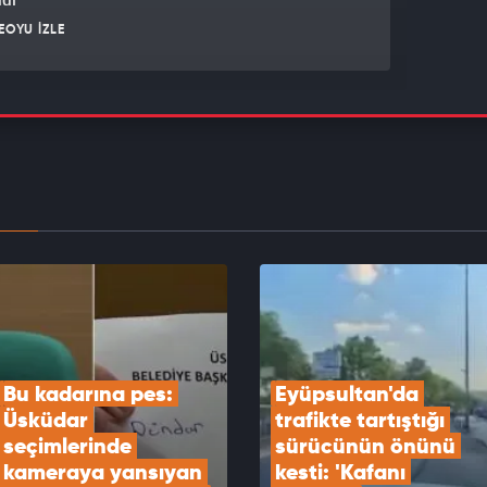
EOYU İZLE
boşalan tır, kırmızı ışıkta bekleyen araçları biçti:
 yaralılar var!
EOYU İZLE
iddia: 7 haftalık hamile kadına "boş gebelik
ir" raporu verildi
EOYU İZLE
Bu kadarına pes: 
Eyüpsultan'da 
Üsküdar 
trafikte tartıştığı 
seçimlerinde 
sürücünün önünü 
kameraya yansıyan 
kesti: 'Kafanı 