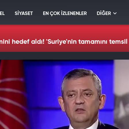
EL
SİYASET
EN ÇOK İZLENENLER
DİĞER
ini hedef aldı! 'Suriye'nin tamamını temsil