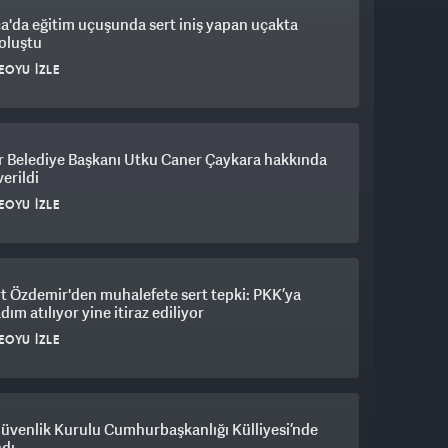
a'da eğitim uçuşunda sert iniş yapan uçakta
oluştu
EOYU İZLE
r Belediye Başkanı Utku Caner Çaykara hakkında
verildi
EOYU İZLE
 Özdemir'den muhalefete sert tepki: PKK’ya
adım atılıyor yine itiraz ediliyor
EOYU İZLE
Güvenlik Kurulu Cumhurbaşkanlığı Külliyesi’nde
ndı