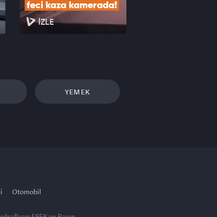
feci kaza kamerada!
İZLE
YEMEK
i
Otomobil
toğrafların FSEK ve Basın