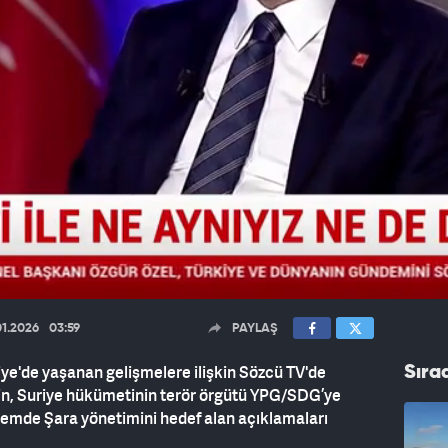
01.2026
03:59
PAYLAŞ
ye'de yaşanan gelişmelere ilişkin Sözcü TV'de
Sıra
in, Suriye hükümetinin terör örgütü YPG/SDG’ye
nemde Şara yönetimini hedef alan açıklamaları