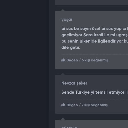
yaşar
bi sus be sayın özel bi sus yapıcı
geçilmiyor Şara İrsail ile mi ugra
bu senin ülkenide ilgilendiriyor
dile getir.
Beğen
/ 6 kişi beğenmiş
Nevzat şeker
Sende Türkiye yi temsil etmiyor l
Beğen
/ 7 kişi beğenmiş