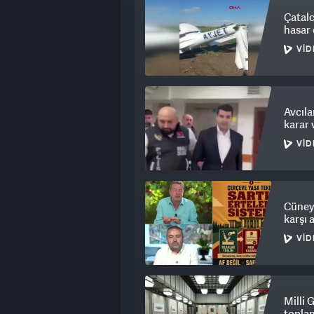
Çatalc
hasar 
VID
Avcıla
karar 
VID
Cüneyt
karşı 
VID
Milli 
topla