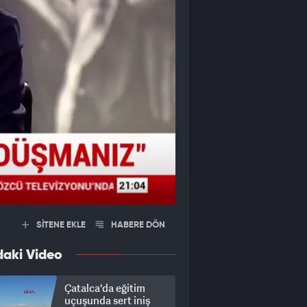
SİTENE EKLE
HABERE DÖN
daki Video
Çatalca'da eğitim
uçuşunda sert iniş