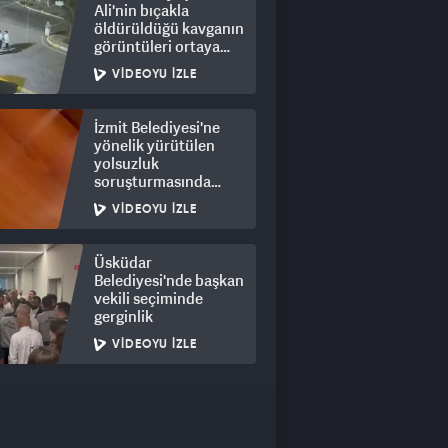
Ali'nin bıçakla
öldürüldüğü kavganın
görüntüleri ortaya
çıktı: 8 gözaltı
VIDEOYU İZLE
İzmit Belediyesi'ne
yönelik yürütülen
yolsuzluk
soruşturmasında
rüşvet görüntüleri
VIDEOYU İZLE
ortaya çıktı
Üsküdar
Belediyesi'nde başkan
vekili seçiminde
gerginlik
VIDEOYU İZLE