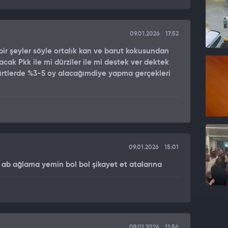
09.01.2026
17:52
 bir şeyler söyle ortalık kan ve barut kokusundan
şacak Pkk ile mi dürziler ile mi destek ver dektek
 kürtlerde %3-5 oy alacağımdiye yapma gerçekleri
09.01.2026
15:01
i ab ağlama yemin bol bol şikayet et atalarına
09.01.2026
11:56