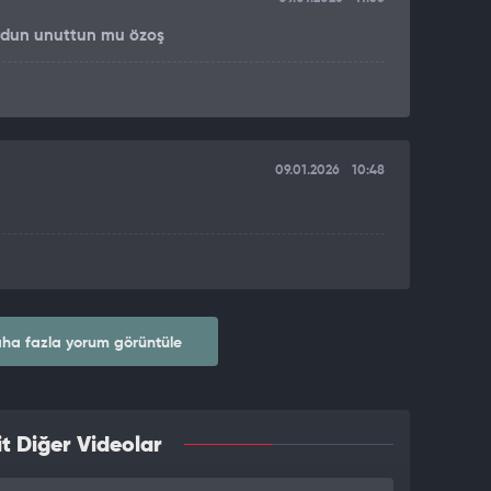
yordun unuttun mu özoş
09.01.2026
10:48
ha fazla yorum görüntüle
t Diğer Videolar