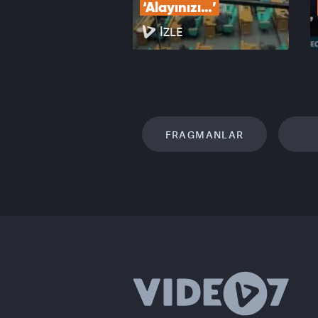
‘Alayınızı…’
İZLE
FRAGMANLAR