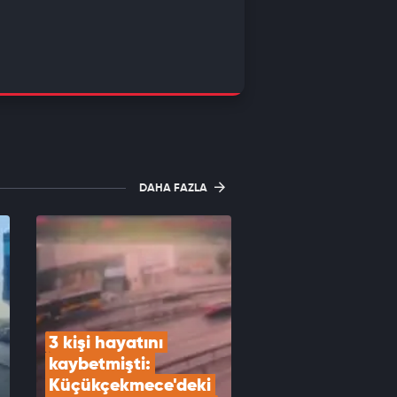
DAHA FAZLA
3 kişi hayatını 
kaybetmişti: 
Küçükçekmece'deki 