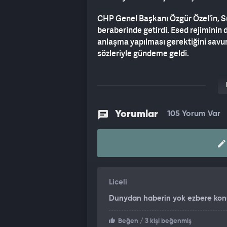
CHP Genel Başkanı Özgür Özel'in, Sur
beraberinde getirdi. Esed rejiminin
anlaşma yapılması gerektiğini savun
sözleriyle gündeme geldi.
YPG'YE OPERASYON SÜRERKEN ŞA
YPG/SDG'nin 10 Mart mutabakatını k
dönemde konuşan Özel, Suriye'nin mil
Yorumlar
105 Yorum Var
açıklamasında,
"İdlib'deki, Suriye'
Amerika ve İsrail'in yol vermesiyle
pek azını temsil eden bir yapı tara
Liceli
Dunydan haberin yok ezbere kon
Beğen
/ 3 kişi beğenmiş