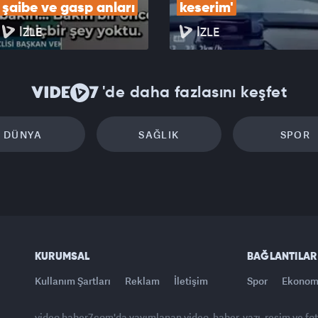
şaibe ve gasp anları
keserim'
İZLE
İZLE
'de daha fazlasını keşfet
DÜNYA
SAĞLIK
SPOR
KURUMSAL
BAĞLANTILAR
Kullanım Şartları
Reklam
İletişim
Spor
Ekonom
video.haber7.com'da yayımlanan video, haber, yazı, resim ve fo