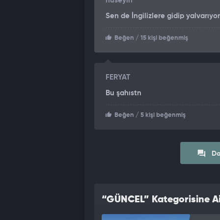
hüseyin
Sen de İngilizlere gidip yalvarı
Beğen
/ 15 kişi beğenmiş
FERYAT
Bu şahıstn
Beğen
/ 5 kişi beğenmiş
Da
“GÜNCEL” Kategorisine Ai