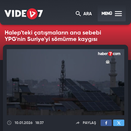
MENÜ
ARA
Halep'teki çatışmaların ana sebebi
YPG'nin Suriye'yi sömürme kaygısı
10.01.2026
18:37
PAYLAŞ