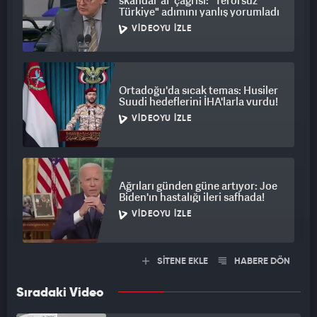
skandal 'af' çağrısı: "Terörsüz
Türkiye" adımını yanlış yorumladı
VIDEOYU İZLE
Ortadoğu'da sıcak temas: Husiler
Suudi hedeflerini İHA'larla vurdu!
VIDEOYU İZLE
Ağrıları günden güne artıyor: Joe
Biden'ın hastalığı ileri safhada!
VIDEOYU İZLE
SİTENE EKLE
HABERE DÖN
Sıradaki Video