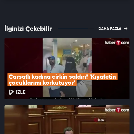
İlginizi Çekebilir
DAHA FAZLA
Çarşaflı kadına çirkin saldırı! 'Kıyafetin 
çocuklarımı korkutuyor'
İZLE