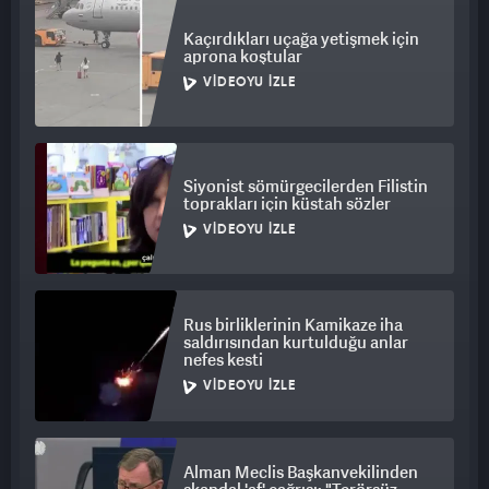
Kaçırdıkları uçağa yetişmek için
aprona koştular
VIDEOYU İZLE
Siyonist sömürgecilerden Filistin
toprakları için küstah sözler
VIDEOYU İZLE
Rus birliklerinin Kamikaze iha
saldırısından kurtulduğu anlar
nefes kesti
VIDEOYU İZLE
Alman Meclis Başkanvekilinden