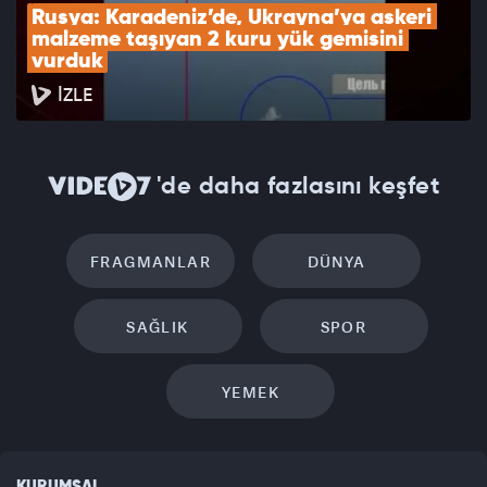
Rusya: Karadeniz’de, Ukrayna’ya askeri 
malzeme taşıyan 2 kuru yük gemisini 
vurduk
İZLE
'de daha fazlasını keşfet
FRAGMANLAR
DÜNYA
SAĞLIK
SPOR
YEMEK
KURUMSAL