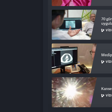
70 gün
uygul
VID
Medipo
VID
Kanser
VID