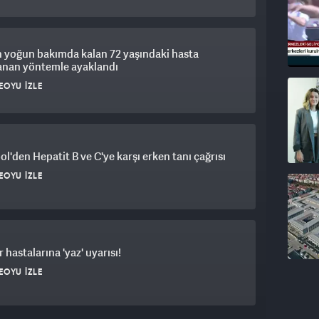
 yoğun bakımda kalan 72 yaşındaki hasta
anan yöntemle ayaklandı
EOYU İZLE
l'den Hepatit B ve C'ye karşı erken tanı çağrısı
EOYU İZLE
 hastalarına 'yaz' uyarısı!
EOYU İZLE