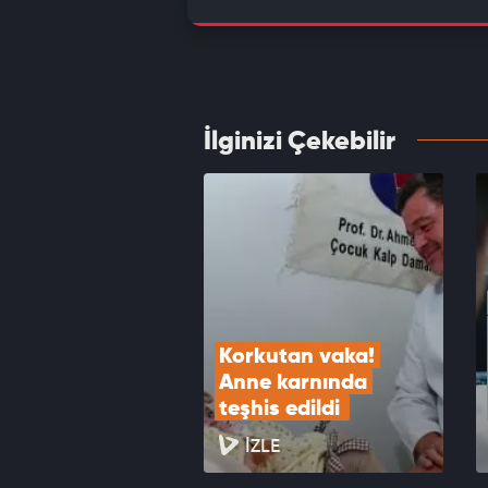
Aile ö
VID
İlginizi Çekebilir
"Cake 
Medipo
VID
Korkutan vaka! 
Anne karnında 
teşhis edildi 
İZLE