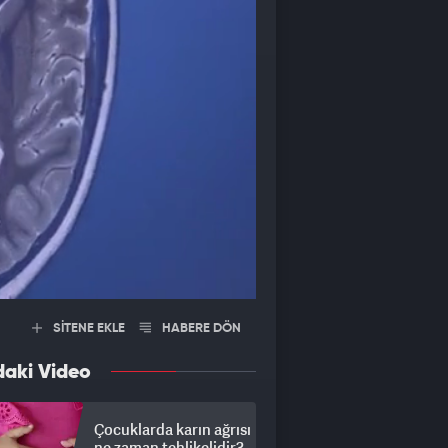
SİTENE EKLE
HABERE DÖN
daki Video
Çocuklarda karın ağrısı
ne zaman tehlikelidir?