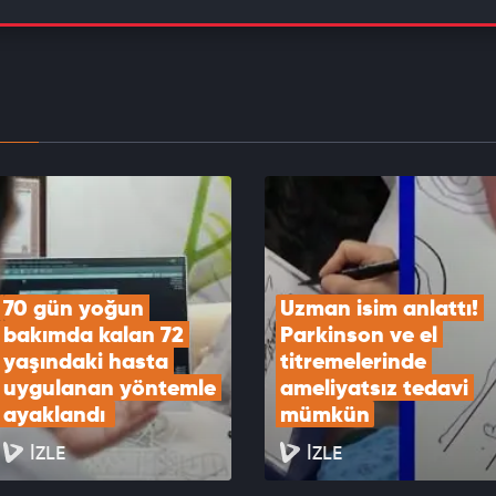
yküsü hayat kurtardı: Erken tanıyla kanseri yendi
EOYU İZLE
Not Hate" hareketinin simgesi Joshua Harris
l'de sağlık kontrolünden geçti!
EOYU İZLE
70 gün yoğun 
Uzman isim anlattı! 
bakımda kalan 72 
Parkinson ve el 
yaşındaki hasta 
titremelerinde 
uygulanan yöntemle 
ameliyatsız tedavi 
ayaklandı 
mümkün
İZLE
İZLE