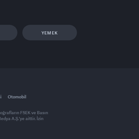
YEMEK
i
Otomobil
toğrafların FSEK ve Basın
ya A.Ş.'ye aittir. İzin