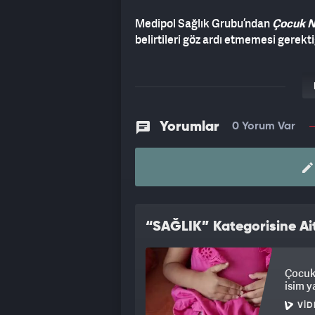
Medipol Sağlık Grubu’ndan
Çocuk Nö
belirtileri göz ardı etmemesi gerekt
Yorumlar
0 Yorum Var
“SAĞLIK” Kategorisine Ait
Çocukl
isim y
VID