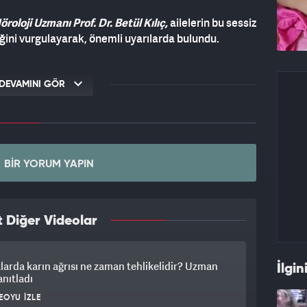
roloji Uzmanı Prof. Dr. Betül Kılıç,
ailelerin bu sessiz
iğini vurgulayarak, önemli uyarılarda bulundu.
DEVAMINI GÖR
BIR YORUM YAPIN
 Diğer Videolar
arda karın ağrısı ne zaman tehlikelidir? Uzman
İlgin
anıtladı
EOYU İZLE