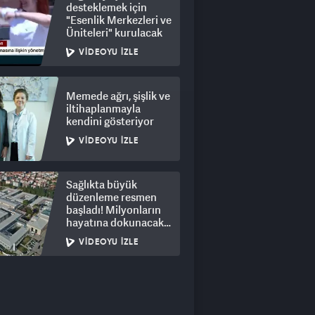
desteklemek için
"Esenlik Merkezleri ve
Üniteleri" kurulacak
VIDEOYU İZLE
Memede ağrı, şişlik ve
iltihaplanmayla
kendini gösteriyor
VIDEOYU İZLE
Sağlıkta büyük
düzenleme resmen
başladı! Milyonların
hayatına dokunacak
adım
VIDEOYU İZLE