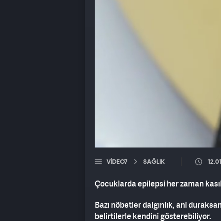
VIDEO7
SAĞLIK
12.0
Çocuklarda epilepsi her zaman kasıl
Bazı nöbetler dalgınlık, ani duraksa
belirtilerle kendini gösterebiliyor.