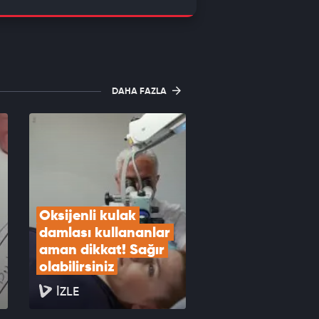
DAHA FAZLA
Oksijenli kulak 
damlası kullananlar 
aman dikkat! Sağır 
olabilirsiniz
İZLE