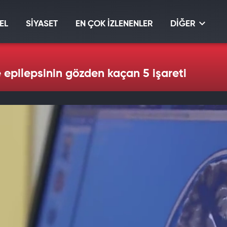
EL
SİYASET
EN ÇOK İZLENENLER
DİĞER
e epilepsinin gözden kaçan 5 işareti