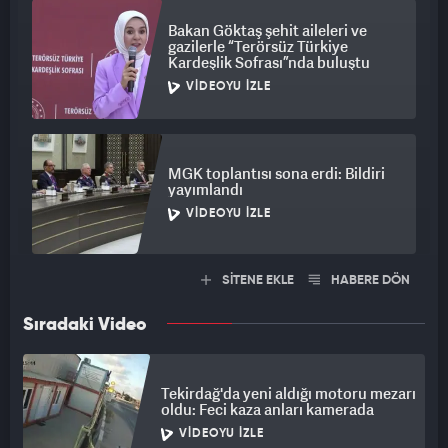
Bakan Göktaş şehit aileleri ve
gazilerle “Terörsüz Türkiye
Kardeşlik Sofrası”nda buluştu
VIDEOYU İZLE
MGK toplantısı sona erdi: Bildiri
yayımlandı
VIDEOYU İZLE
SİTENE EKLE
HABERE DÖN
Sıradaki Video
Tekirdağ'da yeni aldığı motoru mezarı
oldu: Feci kaza anları kamerada
VIDEOYU İZLE