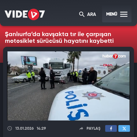
MENÜ
ARA
Şanlıurfa’da kavşakta tır ile çarpışan
motosiklet sürücüsü hayatını kaybetti
13.01.2026
14:29
PAYLAŞ