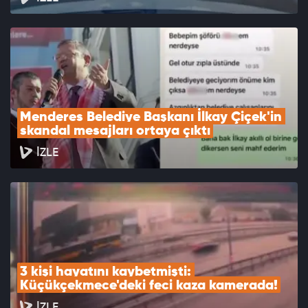
Menderes Belediye Başkanı İlkay Çiçek'in 
skandal mesajları ortaya çıktı
İZLE
3 kişi hayatını kaybetmişti: 
Küçükçekmece'deki feci kaza kamerada!
İZLE