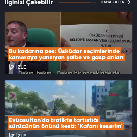
İlginizi Çekebilir
DAHA FAZLA
Bu kadarına pes: Üsküdar seçimlerinde 
kameraya yansıyan şaibe ve gasp anları
İZLE
Eyüpsultan'da trafikte tartıştığı 
sürücünün önünü kesti: 'Kafanı keserim'
İZLE