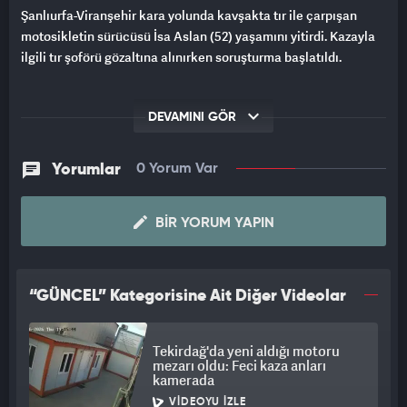
Şanlıurfa-Viranşehir kara yolunda kavşakta tır ile çarpışan
motosikletin sürücüsü İsa Aslan (52) yaşamını yitirdi. Kazayla
ilgili tır şoförü gözaltına alınırken soruşturma başlatıldı.
DEVAMINI GÖR
Yorumlar
0 Yorum Var
BIR YORUM YAPIN
“GÜNCEL” Kategorisine Ait Diğer Videolar
Tekirdağ'da yeni aldığı motoru
mezarı oldu: Feci kaza anları
kamerada
VIDEOYU İZLE