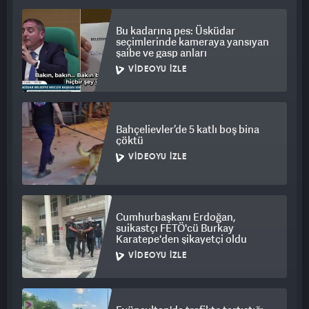
Bu kadarına pes: Üsküdar
seçimlerinde kameraya yansıyan
şaibe ve gasp anları
VIDEOYU İZLE
Bahçelievler’de 5 katlı boş bina
çöktü
VIDEOYU İZLE
Cumhurbaşkanı Erdoğan,
suikastçı FETÖ'cü Burkay
Karatepe'den şikayetçi oldu
VIDEOYU İZLE