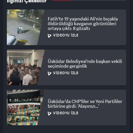
İlginizi Çekebilir
Fatih'te 19 yaşındaki Ali'nin bıçakla
öldürüldüğü kavganın görüntüleri
ortaya çıktı: 8 gözaltı
VIDEOYU İZLE
Üsküdar Belediyesi'nde başkan vekili
seçiminde gerginlik
VIDEOYU İZLE
Üsküdar’da CHP'liler ve Yeni Partililer
birbirine girdi: ‘Alayınızı…’
VIDEOYU İZLE