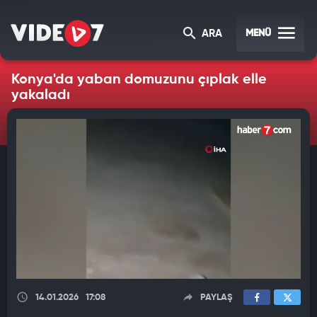
MENÜ
ARA
Konya'da yaban domuzunu çıplak elle
yakaladı
14.01.2026
17:08
PAYLAŞ