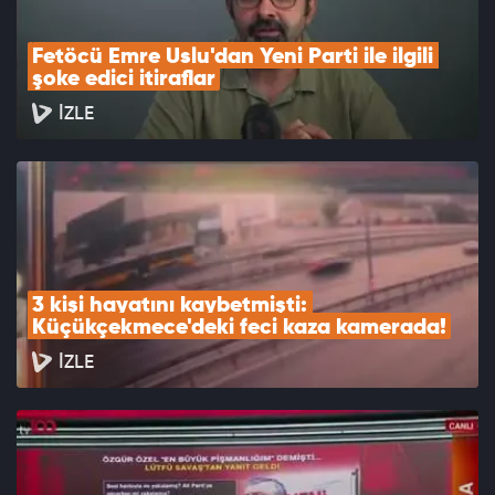
Fetöcü Emre Uslu'dan Yeni Parti ile ilgili 
şoke edici itiraflar
İZLE
3 kişi hayatını kaybetmişti: 
Küçükçekmece'deki feci kaza kamerada!
İZLE