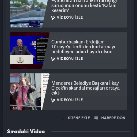
Eyüpsultan'da trafikte tartıştığı
sürücünün önünü kesti: 'Kafanı
keserim'
VIDEOYU İZLE
Cumhurbaşkanı Erdoğan:
Türkiye'yi terörden kurtarmayı
hedefleyen adım hayırlı olsun
VIDEOYU İZLE
Menderes Belediye Başkanı İlkay
Çiçek'in skandal mesajları ortaya
çıktı
VIDEOYU İZLE
SİTENE EKLE
HABERE DÖN
Sıradaki Video