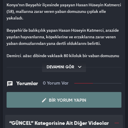
Konya'nın Beyşehir ilçesinde yaşayan Hasan Hüseyin Katmerci
(58), mallarına zarar veren yaban domuzunu çıplak elle
yakaladı.
Beyşehir’de balıkçılık yapan Hasan Hüseyin Katmerci, arazide
yayılan hayvanlarına, köpeklerine ve erzaklarına zarar veren
yaban domuzlarından yana dertli olduklarını belirtti.
Demirci, ağaç dibinde yaklaşık 80 kiloluk bir yaban domuzunu
da elleriyle yakaladı.
DEVAMINI GÖR
"AZILILARI ÇOK TEHLİKELİDİR"
Yorumlar
0 Yorum Var
Olay anını anlatan Hasan Hüseyin Katmerci, "Bu hınzırlar
bizim köpeklere, erzaka zarar veriyor. Kuvvetli bir hayvan,
bizleri ve köpekleri rahatsız ediyor. Bunların kızgınlık zamanı
BIR YORUM YAPIN
daha tehlikeli, insanlara sürüyle geliyorlar. Bunlardan
kurtulmak için ya kovalıyoruz ya da ürkütüyoruz. Bunların
azılıları çok tehlikelidir. İnsanları yaralamaya, öldürmeye kadar
“GÜNCEL” Kategorisine Ait Diğer Videolar
gidiyor." ifadelerini kullandı.