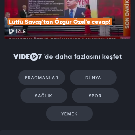
Lütfü Savaş'tan Özgür Özel'e cevap!
İZLE
'de daha fazlasını keşfet
FRAGMANLAR
DÜNYA
SAĞLIK
SPOR
YEMEK