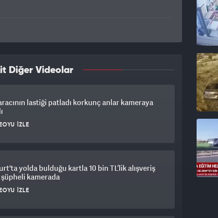
it Diğer Videolar
aracının lastiği patladı korkunç anlar kameraya
ı
EOYU İZLE
rt'ta yolda bulduğu kartla 10 bin TL’lik alışveriş
 şüpheli kamerada
EOYU İZLE