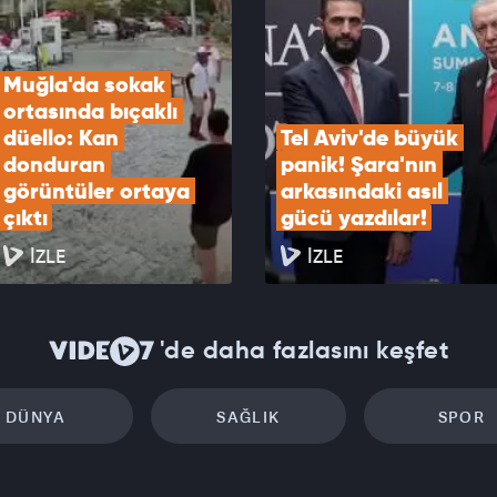
EOYU İZLE
Muğla'da sokak 
ortasında bıçaklı 
düello: Kan 
Tel Aviv'de büyük 
donduran 
panik! Şara'nın 
görüntüler ortaya 
arkasındaki asıl 
çıktı
gücü yazdılar!
İZLE
İZLE
'de daha fazlasını keşfet
DÜNYA
SAĞLIK
SPOR