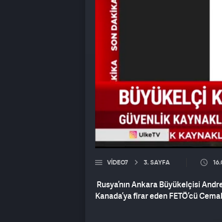
VIDEO7
3. SAYFA
16.
Rusya’nın Ankara Büyükelçisi Andrey
Kanada’ya firar eden FETÖ’cü Cemal K