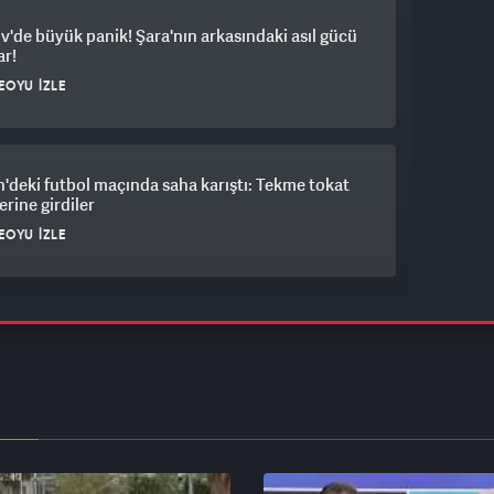
iv'de büyük panik! Şara'nın arkasındaki asıl gücü
ar!
EOYU İZLE
'deki futbol maçında saha karıştı: Tekme tokat
erine girdiler
EOYU İZLE
aki kavga perdecide devam etti o anlar
lara yansıdı...
EOYU İZLE
da köprülü kavşakta feci kaza: 3 ölü, 2 ağır yaralı