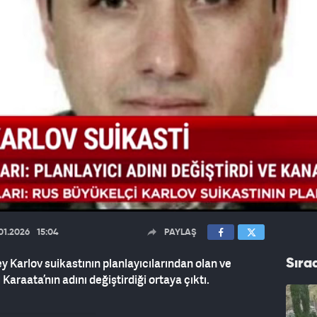
01.2026
15:04
PAYLAŞ
 Karlov suikastının planlayıcılarından olan ve
Sıra
araata’nın adını değiştirdiği ortaya çıktı.