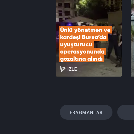
VID
Ünlü yönetmen ve 
kardeşi Bursa’da 
uyuşturucu 
operasyonunda 
gözaltına alındı
İZLE
FRAGMANLAR