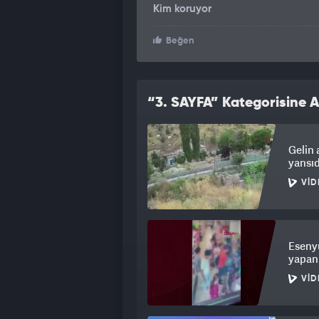
Kim koruyor
Beğen
“3. SAYFA” Kategorisine A
Gelin 
yansıd
VID
Esenyu
yapan
VID