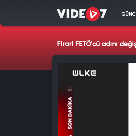
GÜNC
Firari FETÖ'cü adını deği