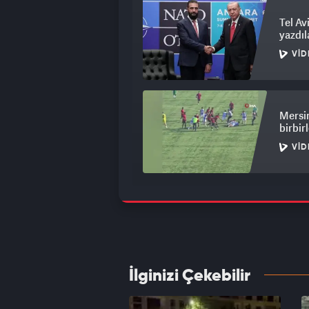
Tel Av
yazdıl
VID
Mersin
birbirl
VID
Sokakt
kamera
VID
İlginizi Çekebilir
Bursa'