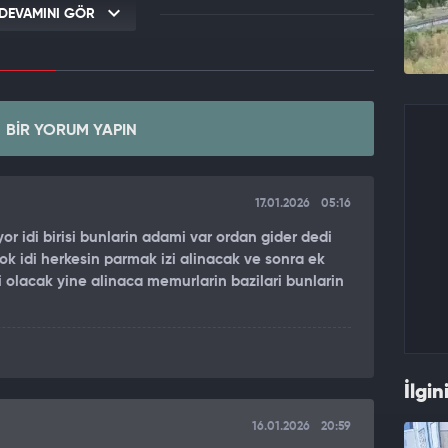
DEVAMINI GÖR
BIR YORUM YAPIN
17.01.2026
05:16
or idi birisi bunlarin adami var ordan gider dedi
ok idi herkesin parmak izi alinacak ve sonra ek
 olacak yine alinaca memurlarin bazilari bunlarin
İlgin
16.01.2026
20:59