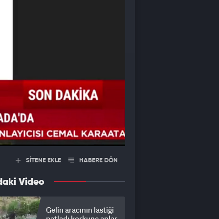
SİTENE EKLE
HABERE DÖN
daki Video
Gelin aracının lastiği
patladı korkunç anlar