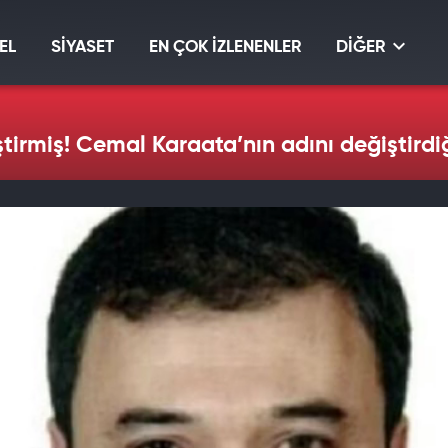
EL
SİYASET
EN ÇOK İZLENENLER
DİĞER
ştirmiş! Cemal Karaata’nın adını değiştirdiğ