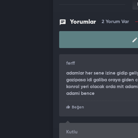
Yorumlar
2 Yorum Var
ferff
adamlar her sene izine gidip geliy
gazipasa idi galiba oraya giden c
konrol yeri olacak orda mit adami
adami bence
Beğen
Kutlu