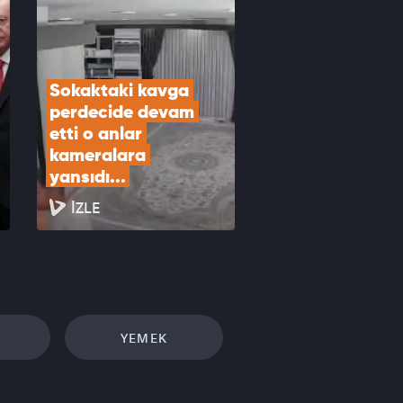
Sokaktaki kavga 
perdecide devam 
etti o anlar 
kameralara 
yansıdı...
İZLE
YEMEK