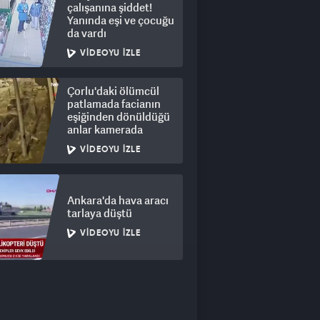
çalışanına şiddet!
Yanında eşi ve çocuğu
da vardı
VIDEOYU İZLE
Çorlu'daki ölümcül
patlamada facianın
eşiğinden dönüldüğü
anlar kamerada
VIDEOYU İZLE
Ankara'da hava aracı
tarlaya düştü
VIDEOYU İZLE