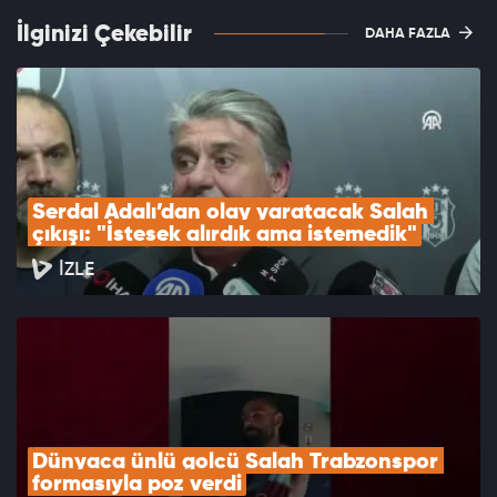
İlginizi Çekebilir
DAHA FAZLA
Serdal Adalı’dan olay yaratacak Salah 
çıkışı: "İstesek alırdık ama istemedik"
İZLE
Dünyaca ünlü golcü Salah Trabzonspor 
formasıyla poz verdi