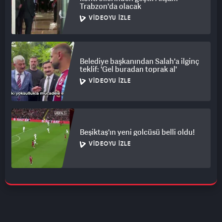
Trabzon'da olacak
VIDEOYU İZLE
Belediye başkanından Salah'a ilginç
teklif: 'Gel buradan toprak al'
VIDEOYU İZLE
Beşiktaş'ın yeni golcüsü belli oldu!
VIDEOYU İZLE