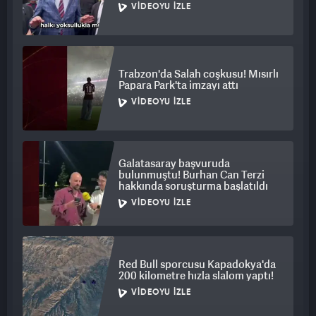
VIDEOYU İZLE
Trabzon'da Salah coşkusu! Mısırlı
Papara Park'ta imzayı attı
VIDEOYU İZLE
Galatasaray başvuruda
bulunmuştu! Burhan Can Terzi
hakkında soruşturma başlatıldı
VIDEOYU İZLE
Red Bull sporcusu Kapadokya'da
200 kilometre hızla slalom yaptı!
VIDEOYU İZLE