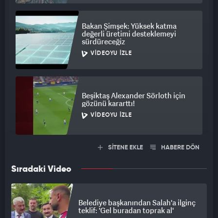
Bakan Şimşek: Yüksek katma
değerli üretimi desteklemeyi
sürdüreceğiz
VIDEOYU İZLE
Beşiktaş Alexander Sörloth için
gözünü kararttı!
VIDEOYU İZLE
SİTENE EKLE
HABERE DÖN
Sıradaki Video
Belediye başkanından Salah'a ilginç
teklif: 'Gel buradan toprak al'