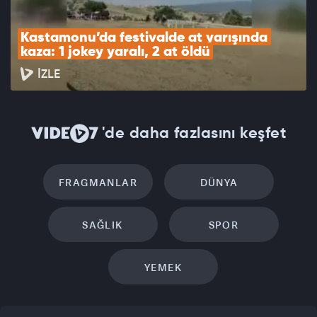
Kastamonu’da festivalde at yarışında 
kaza: 1 jokey yaralı, 2 at öldü
İZLE
'de daha fazlasını keşfet
FRAGMANLAR
DÜNYA
SAĞLIK
SPOR
YEMEK