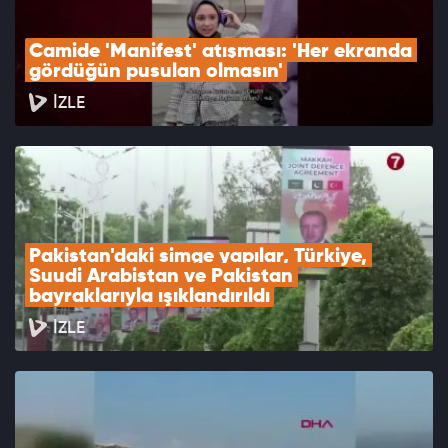
Camide 'Manifest' atışması: 'Her ekranda 
gördüğün pusulan olmasın'
İZLE
Pakistan'daki simge yapılar, Türkiye, 
Suudi Arabistan ve Pakistan 
bayraklarıyla ışıklandırıldı
İZLE