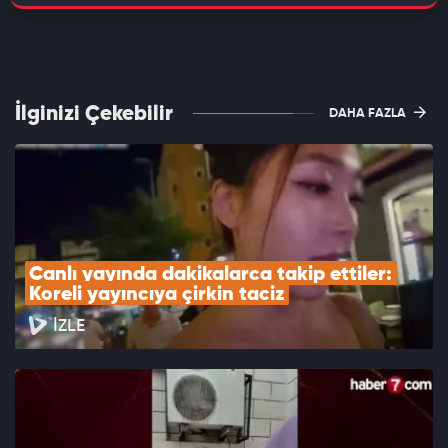
İlginizi Çekebilir
DAHA FAZLA
Canlı yayında dakikalarca takip ettiler: 
Koreli yayıncıya çirkin taciz
İZLE