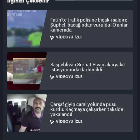
İlginizi Çekebilir
Fatih'te trafik polisine bıçaklı saldırı:
Şüpheli bacağından vuruldu! O anlar
kamerada
VIDEOYU İZLE
Başpehlivan Serhat Elvan akaryakıt
istasyonunda darbedildi
VIDEOYU İZLE
Çarşaf giyip cami yolunda pusu
kurdu: Kaçmaya çalışırken takside
yakalandı!
VIDEOYU İZLE