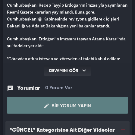
Cumhurbaşkanı Recep Tayyip Erdoğan'ın imzasıyla yayımlanan
Resmi Gazete kararları yayımlandı. Buna göre,
Cumhurbaşkanlığı Kabinesinde revizyona gidilerek İçişleri
Bakanlığı ve Adalet Bakanlığına yeni bakanlar atandı.
Cumhurbaşkanı Erdoğan'ın imzasını taşıyan Atama Kararı'nda
şu ifadeler yer aldı:
"Görevden affını isteyen ve görevden af talebi kabul edilen;
Yılmaz TUNÇ'tan boşalan Adalet Bakanlığına Akın GÜRLEK, Ali
DEVAMINI GÖR
YERLİKAYA'dan boşalan İçişleri Bakanlığına Mustafa ÇİFTÇİ,
Türkiye Cumhuriyeti Anayasasının 104 üncü ve 106 ncı
maddeleri gereğince atanmıştır."
Yorumlar
0 Yorum Var
ALİ YERLİKAYA'DAN MESAJ
BIR YORUM YAPIN
Ali Yerlikaya, sosyal medya hesabından yaptığı paylaşımda,
"Cumhurbaşkanımız Sayın Recep Tayyip Erdoğan’ın tensip ve
takdirleriyle 4 Haziran 2023 tarihinde başladığım İçişleri
“GÜNCEL” Kategorisine Ait Diğer Videolar
Bakanlığı görevimi kıymetli kardeşim Mustafa Çiftçi’ye