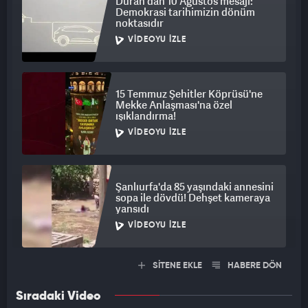
Duran'dan 10 Ağustos mesajı:
Demokrasi tarihimizin dönüm
Cumhurbaşkanımızın liderliğinde ülkemizin yüksek standartlı
noktasıdır
demokrasiye kavuşması ve Hukuk Devleti ilkesinin tahkimi
VIDEOYU İZLE
yolunda gerçekleştirilen reformlara omuz vermenin onurunu
yaşadık. Bundan sonra da ülkemiz ve milletimiz için ter
dökmeye, Türkiye Yüzyılı için ilk günkü heyecanla çalışmaya
15 Temmuz Şehitler Köprüsü'ne
devam edeceğiz. Sayın Cumhurbaşkanımızın tensipleriyle
Mekke Anlaşması'na özel
Adalet Bakanı olarak atanan Sayın Akın Gürlek’e görevinde
ışıklandırma!
üstün muvaffakiyetler diliyorum." dedi.
VIDEOYU İZLE
Şanlıurfa'da 85 yaşındaki annesini
sopa ile dövdü! Dehşet kameraya
yansıdı
VIDEOYU İZLE
SİTENE EKLE
HABERE DÖN
Sıradaki Video